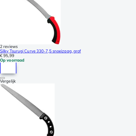
2 reviews
Silky Tsurugi Curve 330-7,5 snoeizaag, grof
€ 95,99
Op voorraad
Vergelijk