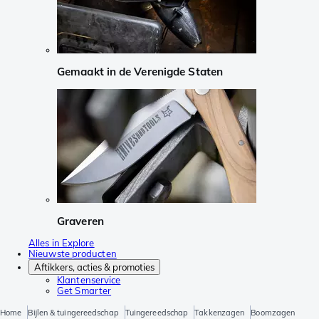
Gemaakt in de Verenigde Staten
Graveren
Alles in Explore
Nieuwste producten
Aftikkers, acties & promoties
Klantenservice
Get Smarter
Home
Bijlen & tuingereedschap
Tuingereedschap
Takkenzagen
Boomzagen