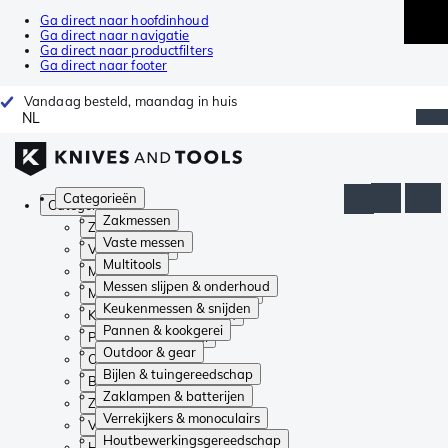
Ga direct naar hoofdinhoud
Ga direct naar navigatie
Ga direct naar productfilters
Ga direct naar footer
Vandaag besteld, maandag in huis
NL
Categorieën
Categorieën
Zakmessen
Zakmessen
Vaste messen
Vaste messen
Multitools
Multitools
Messen slijpen & onderhoud
Messen slijpen & onderhoud
Keukenmessen & snijden
Keukenmessen & snijden
Pannen & kookgerei
Pannen & kookgerei
Outdoor & gear
Outdoor & gear
Bijlen & tuingereedschap
Bijlen & tuingereedschap
Zaklampen & batterijen
Zaklampen & batterijen
Verrekijkers & monoculairs
Verrekijkers & monoculairs
Houtbewerkingsgereedschap
Houtbewerkingsgereedschap