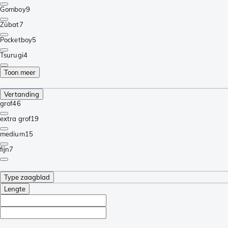
Gomboy
9
Zübat
7
Pocketboy
5
Tsurugi
4
Toon meer
Vertanding
grof
46
extra grof
19
medium
15
fijn
7
Type zaagblad
Lengte