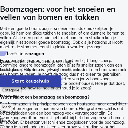
Boomzagen: voor het snoeien en
vellen van bomen en takken
Met een goede boomzaag is snoeien een stuk makkelijker. Je
gebruikt hem om dikke takken te snoeien, of om dunnere bomen te
vellen. Als je een grote tuin hebt met bomen en struiken kun je
eigenlijk niet zonder goede boomzaag. Ook als je haardhout klooft
moeten de stammen eerst in plakken worden gezaagd.
De beste boomzagen
keuzehulp
Een goede boomzaag zaagt razendsnel en blijft lang scherp.
Moeite met het vinden van de juiste zaag?
Sommige langere boomzagen laten je zelfs sneller zagen dan een
kettingzaag! Hierdoor is het niet moeilijk om met een boomzaag ook
Doe de keuzehulp en snoei je weg in het aanbod.
een boom te vellen. Je hoeft de zaag dus niet alleen te gebruiken
voor het snoeien. Om lang te genieten van jouw boomzaag,
Start keuzehulp
adviseren wij je om de zaag goed te onderhouden. Hoe je dat doet,
lees je in onze how to: hoe onderhoud je je zaag?
Categorie
Boomzagen
Wat maakt een boomzaag een boomzaag?
Een boomzaag is in principe gewoon een houtzaag, maar geschikter
Merk
voor het omzagen en snoeien van bomen. Het grote verschil is dat
Silky
49
de zaagbladen van een boomzaag vaak vervangbaar zijn. De
boomzaag wordt het vaakst gebruikt bij het doorzagen van bomen
Fiskars
7
en takken. Er bestaan verschillende zaagbladen voor de boomzaag.
Zo heb je zaagbladen met een zeer grove vertanding, voor het