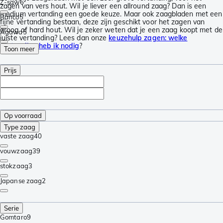
Z-saw
6
zagen van vers hout. Wil je liever een allround zaag? Dan is een
medium vertanding een goede keuze. Maar ook zaagbladen met een
Bahco
5
fijne vertanding bestaan, deze zijn geschikt voor het zagen van
droog of hard hout. Wil je zeker weten dat je een zaag koopt met de
Agawa
5
juiste vertanding? Lees dan onze
keuzehulp zagen: welke
vertanding heb ik nodig
?
Toon meer
Prijs
Op voorraad
Type zaag
vaste zaag
40
vouwzaag
39
stokzaag
3
Japanse zaag
2
Serie
Gomtaro
9