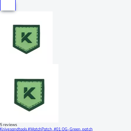
5 reviews
Knivesandtools #MatchPatch, #01 OG-Green, patch