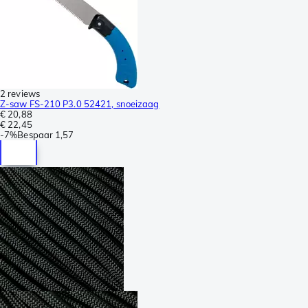
2 reviews
Z-saw FS-210 P3.0 52421, snoeizaag
€ 20,88
€ 22,45
-
7%
Bespaar
1,57