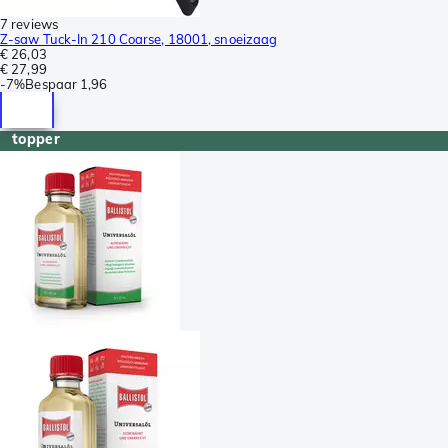
7 reviews
Z-saw Tuck-In 210 Coarse, 18001, snoeizaag
€ 26,03
€ 27,99
-
7%
Bespaar
1,96
topper