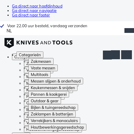
Ga direct naar hoofdinhoud
Ga direct naar navigatie
Ga direct naar footer
Voor 22.00 uur besteld, vandaag verzonden
NL
Categorieën
Categorieën
Zakmessen
Zakmessen
Vaste messen
Vaste messen
Multitools
Multitools
Messen slijpen & onderhoud
Messen slijpen & onderhoud
Keukenmessen & snijden
Keukenmessen & snijden
Pannen & kookgerei
Pannen & kookgerei
Outdoor & gear
Outdoor & gear
Bijlen & tuingereedschap
Bijlen & tuingereedschap
Zaklampen & batterijen
Zaklampen & batterijen
Verrekijkers & monoculairs
Verrekijkers & monoculairs
Houtbewerkingsgereedschap
Houtbewerkingsgereedschap