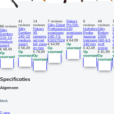
41
14
7 reviews
Fiskars
6
46
reviews
reviews
Silky Zübat
Pro SW-
reviews
reviews
86 reviews
Silky
Fiskars
Professional
330
Hultafors
Silky
S
Silky
Gomboy
X5
snoeizaag
snoeizaag,
Ryoba
Bigboy
Gomboy
240-10
camping
240-7.5,
grof
Japanse
2000
210-10
medium,
set met
KSI327024
€ 64,99
trekzaag
360-6.5
medium,
zwart
bijl, zaag
€ 64,99
Op
240 mm
grof,
zwart
€ 56,49
en mes
Op
voorraad
€ 42,49
oranje
€ 48,49
Op
€ 78,99
voorraad
Op
€ 81,99
Op
voorraad
Op
voorraad
Op
voorraad
voorraad
voorraad
Specificaties
Algemeen
Merk
Z-saw