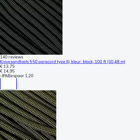
140 reviews
Knivesandtools 550 paracord type III, kleur: black, 100 ft (30,48 m)
€ 13,75
€ 14,95
-
8%
Bespaar
1,20