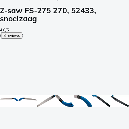
Z-saw FS-275 270, 52433,
snoeizaag
4.6/5
(
8 reviews
)