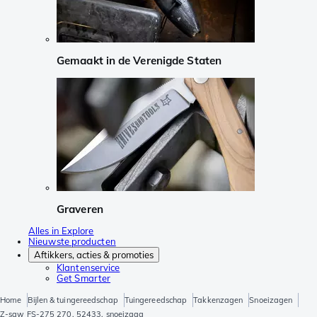
Gemaakt in de Verenigde Staten
Graveren
Alles in Explore
Nieuwste producten
Aftikkers, acties & promoties
Klantenservice
Get Smarter
Home
Bijlen & tuingereedschap
Tuingereedschap
Takkenzagen
Snoeizagen
Z-saw FS-275 270, 52433, snoeizaag