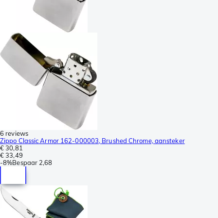
6 reviews
Zippo Classic Armor 162-000003, Brushed Chrome, aansteker
€ 30,81
€ 33,49
-
8%
Bespaar
2,68