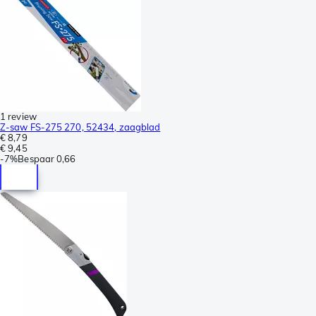
1 review
Z-saw FS-275 270, 52434, zaagblad
€ 8,79
€ 9,45
-
7%
Bespaar
0,66