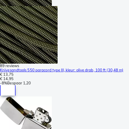
89 reviews
Knivesandtools 550 paracord type III, kleur: olive drab, 100 ft (30,48 m)
€ 13,75
€ 14,95
-
8%
Bespaar
1,20