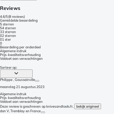
Reviews
4.6/5
(
8 reviews
)
Gemiddelde beoordeling
5 sterren
5
4 sterren
3
3 sterren
0
2 sterren
0
1 ster
0
Beoordeling per onderdeel
Algemene indruk
Prijs-kwaliteitsverhouding
Voldoet aan verwachtingen
Sorteer op
:
Philippe
, Goussainville
maandag 21 augustus 2023
Algemene indruk
Prijs-kwaliteitsverhouding
Voldoet aan verwachtingen
Deze review is geschreven op knivesandtools.fr,
bekijk origineel
don V
, Tremblay en France