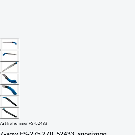
Artikelnummer
FS-52433
Z-saw FS-275 270, 52433, snoeizaag