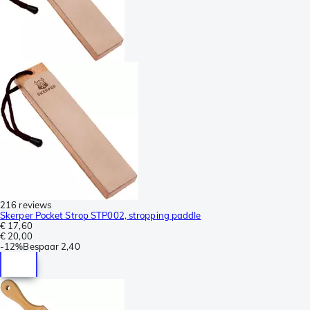
216 reviews
Skerper Pocket Strop STP002, stropping paddle
€ 17,60
€ 20,00
-
12%
Bespaar
2,40