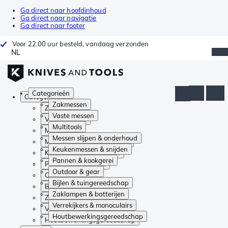
Ga direct naar hoofdinhoud
Ga direct naar navigatie
Ga direct naar footer
Voor 22.00 uur besteld, vandaag verzonden
NL
Categorieën
Categorieën
Zakmessen
Zakmessen
Vaste messen
Vaste messen
Multitools
Multitools
Messen slijpen & onderhoud
Messen slijpen & onderhoud
Keukenmessen & snijden
Keukenmessen & snijden
Pannen & kookgerei
Pannen & kookgerei
Outdoor & gear
Outdoor & gear
Bijlen & tuingereedschap
Bijlen & tuingereedschap
Zaklampen & batterijen
Zaklampen & batterijen
Verrekijkers & monoculairs
Verrekijkers & monoculairs
Houtbewerkingsgereedschap
Houtbewerkingsgereedschap