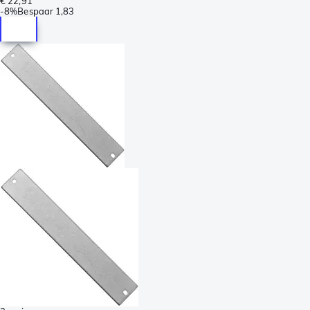
€ 22,91
-
8%
Bespaar
1,83