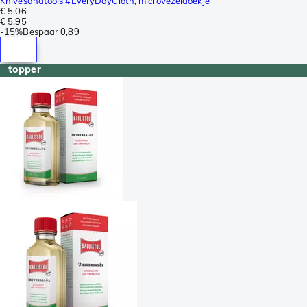
Knivesandtools #EveryDayCloth, microvezeldoekje
€ 5,06
€ 5,95
-
15%
Bespaar
0,89
topper