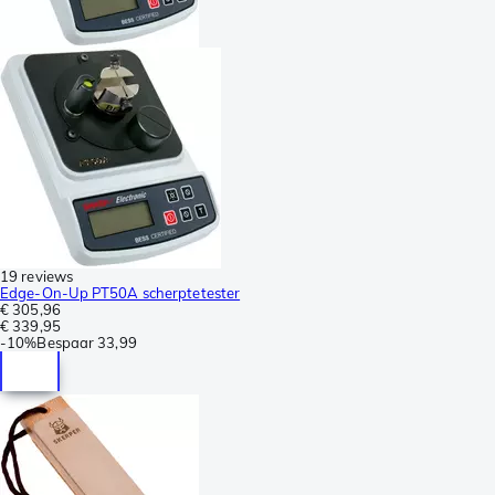
19 reviews
Edge-On-Up PT50A scherptetester
€ 305,96
€ 339,95
-
10%
Bespaar
33,99