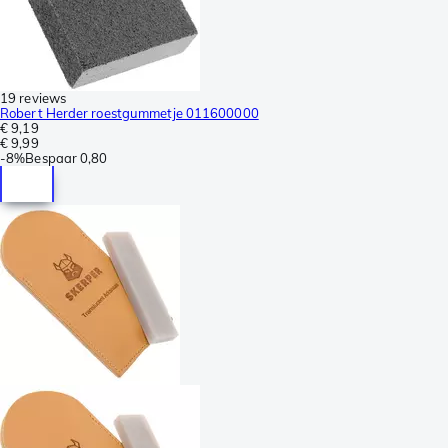
19 reviews
Robert Herder roestgummetje 011600000
€ 9,19
€ 9,99
-
8%
Bespaar
0,80