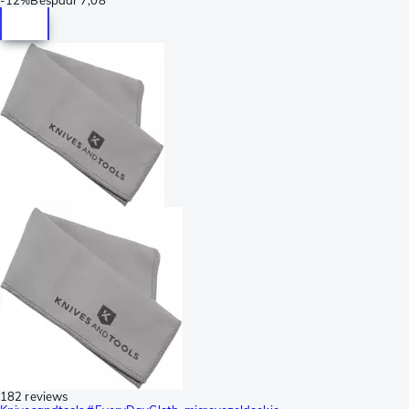
-
12%
Bespaar
7,08
182 reviews