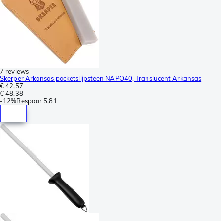
7 reviews
Skerper Arkansas pocketslijpsteen NAPO40, Translucent Arkansas
€ 42,57
€ 48,38
-
12%
Bespaar
5,81