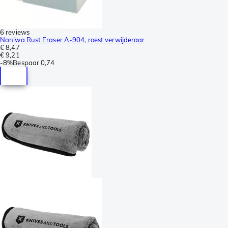
6 reviews
Naniwa Rust Eraser A-904, roest verwijderaar
€ 8,47
€ 9,21
-
8%
Bespaar
0,74