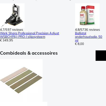
4.7/5
97 reviews
4.8/5
736 reviews
Work Sharp Professional Precision Adjust
Ballistol
WSBCHPAJ-PRO-I slijpsysteem
onderhoudsolie, 50
€ 349,95
ml
€ 8,00
Combideals & accessoires