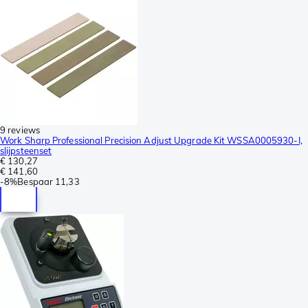
9 reviews
Work Sharp Professional Precision Adjust Upgrade Kit WSSA0005930-I,
slijpsteenset
€ 130,27
€ 141,60
-
8%
Bespaar
11,33