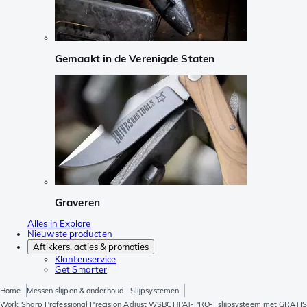
Gemaakt in de Verenigde Staten
Graveren
Alles in Explore
Nieuwste producten
Aftikkers, acties & promoties
Klantenservice
Get Smarter
Home
Messen slijpen & onderhoud
Slijpsystemen
Work Sharp Professional Precision Adjust WSBCHPAJ-PRO-I slijpsysteem met GRATIS