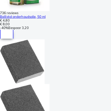
736 reviews
Ballistol onderhoudsolie, 50 ml
€ 4,80
€ 8,00
-
40%
Bespaar
3,20