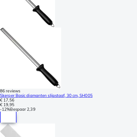
86 reviews
Skerper Basic diamanten slijpstaaf, 30 cm, SH005
€ 17,56
€ 19,95
-
12%
Bespaar
2,39