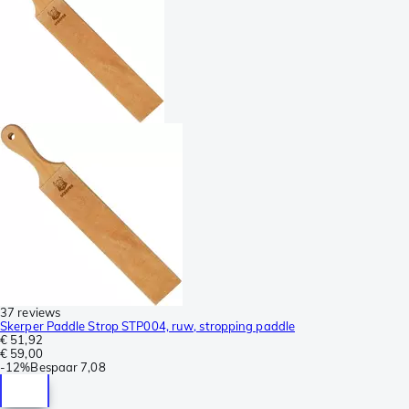
37 reviews
Skerper Paddle Strop STP004, ruw, stropping paddle
€ 51,92
€ 59,00
-
12%
Bespaar
7,08