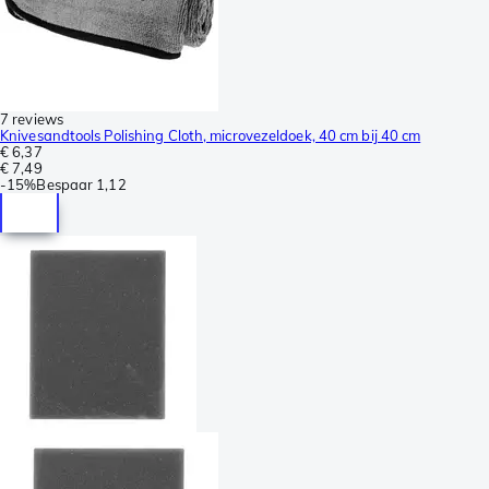
7 reviews
Knivesandtools Polishing Cloth, microvezeldoek, 40 cm bij 40 cm
€ 6,37
€ 7,49
-
15%
Bespaar
1,12