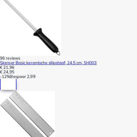
96 reviews
Skerper Basic keramische slijpstaaf, 24.5 cm, SH003
€ 21,96
€ 24,95
-
12%
Bespaar
2,99