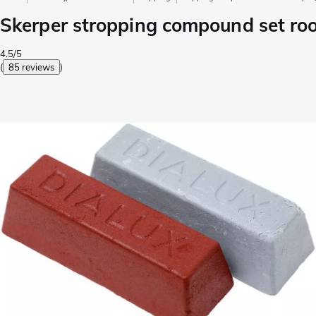
Skerper stropping compound set rood 
4.5/5
(
85 reviews
)