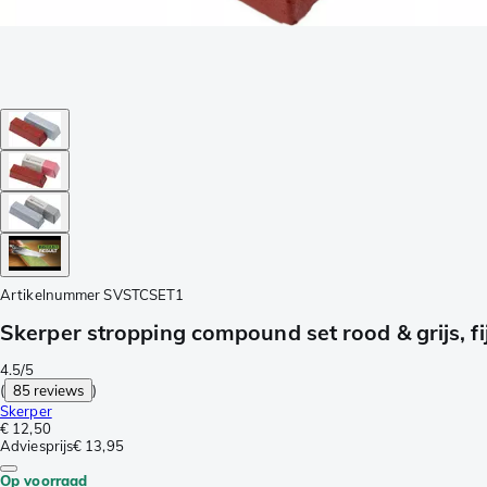
Artikelnummer
SVSTCSET1
Skerper stropping compound set rood & grijs, fi
4.5/5
(
85 reviews
)
Skerper
€ 12,50
Adviesprijs
€ 13,95
Op voorraad