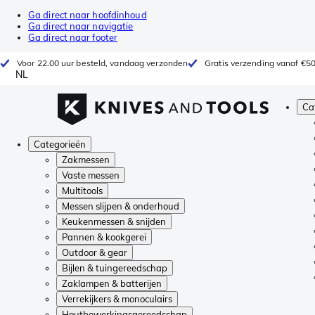
Ga direct naar hoofdinhoud
Ga direct naar navigatie
Ga direct naar footer
Voor 22.00 uur besteld, vandaag verzonden
Gratis verzending vanaf €5
NL
Ca
Categorieën
Zakmessen
Vaste messen
Multitools
Messen slijpen & onderhoud
Keukenmessen & snijden
Pannen & kookgerei
Outdoor & gear
Bijlen & tuingereedschap
Zaklampen & batterijen
Verrekijkers & monoculairs
Houtbewerkingsgereedschap