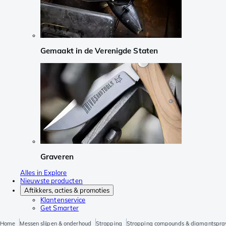
Gemaakt in de Verenigde Staten
Graveren
Alles in Explore
Nieuwste producten
Aftikkers, acties & promoties
Klantenservice
Get Smarter
Home
Messen slijpen & onderhoud
Stropping
Stropping compounds & diamantspra