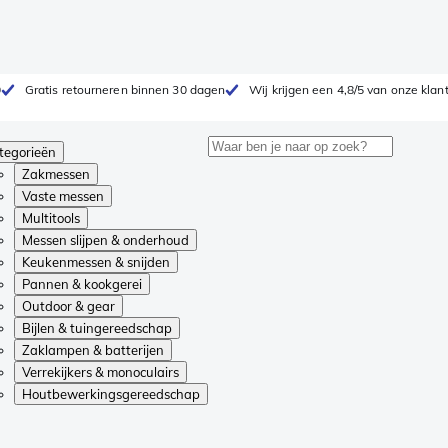
0
Gratis retourneren binnen 30 dagen
Wij krijgen een 4,8/5 van onze klan
tegorieën
Zakmessen
Vaste messen
Multitools
Messen slijpen & onderhoud
Keukenmessen & snijden
Pannen & kookgerei
Outdoor & gear
Bijlen & tuingereedschap
Zaklampen & batterijen
Verrekijkers & monoculairs
Houtbewerkingsgereedschap