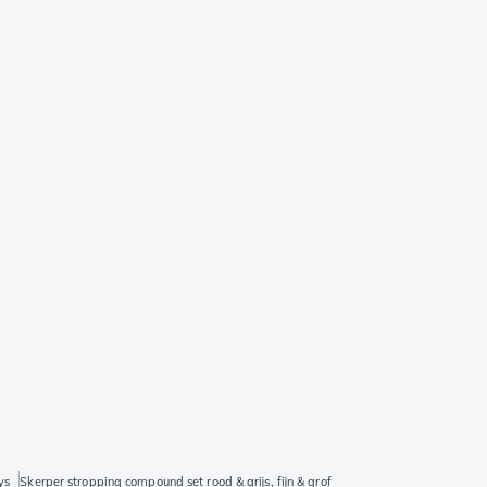
ys
Skerper stropping compound set rood & grijs, fijn & grof