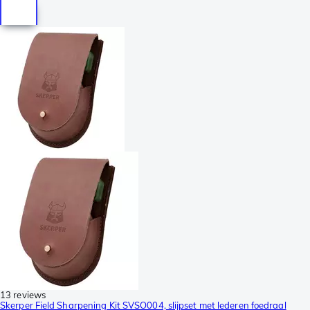
13 reviews
Skerper Field Sharpening Kit SVSO004, slijpset met lederen foedraal