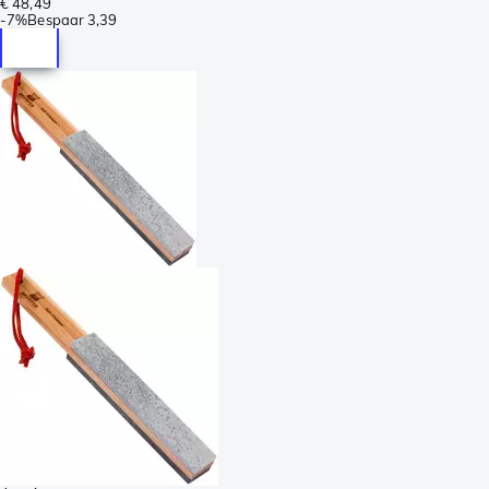
€ 48,49
-
7%
Bespaar
3,39