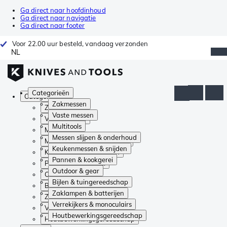
Ga direct naar hoofdinhoud
Ga direct naar navigatie
Ga direct naar footer
Voor 22.00 uur besteld, vandaag verzonden
NL
Categorieën
Categorieën
Zakmessen
Zakmessen
Vaste messen
Vaste messen
Multitools
Multitools
Messen slijpen & onderhoud
Messen slijpen & onderhoud
Keukenmessen & snijden
Keukenmessen & snijden
Pannen & kookgerei
Pannen & kookgerei
Outdoor & gear
Outdoor & gear
Bijlen & tuingereedschap
Bijlen & tuingereedschap
Zaklampen & batterijen
Zaklampen & batterijen
Verrekijkers & monoculairs
Verrekijkers & monoculairs
Houtbewerkingsgereedschap
Houtbewerkingsgereedschap