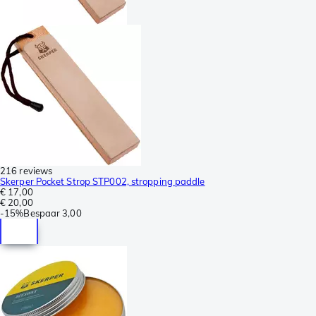
216 reviews
Skerper Pocket Strop STP002, stropping paddle
€ 17,00
€ 20,00
-
15%
Bespaar
3,00