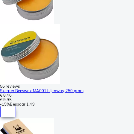
56 reviews
Skerper Beeswax MA001 bijenwas, 250 gram
€ 8,46
€ 9,95
-
15%
Bespaar
1,49