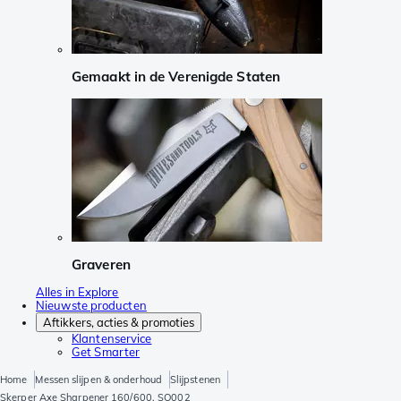
Gemaakt in de Verenigde Staten
Graveren
Alles in Explore
Nieuwste producten
Aftikkers, acties & promoties
Klantenservice
Get Smarter
Home
Messen slijpen & onderhoud
Slijpstenen
Skerper Axe Sharpener 160/600, SO002