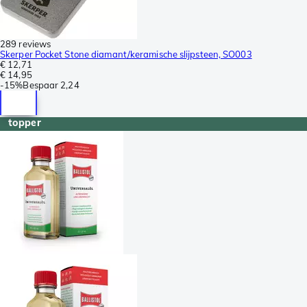
289 reviews
Skerper Pocket Stone diamant/keramische slijpsteen, SO003
€ 12,71
€ 14,95
-
15%
Bespaar
2,24
topper