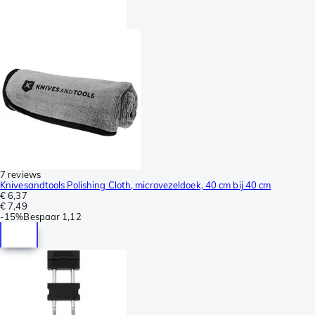
7 reviews
Knivesandtools Polishing Cloth, microvezeldoek, 40 cm bij 40 cm
€ 6,37
€ 7,49
-
15%
Bespaar
1,12