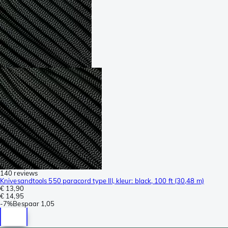
140 reviews
Knivesandtools 550 paracord type III, kleur: black, 100 ft (30,48 m)
€ 13,90
€ 14,95
-
7%
Bespaar
1,05