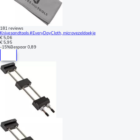
181 reviews
Knivesandtools #EveryDayCloth, microvezeldoekje
€ 5,06
€ 5,95
-
15%
Bespaar
0,89