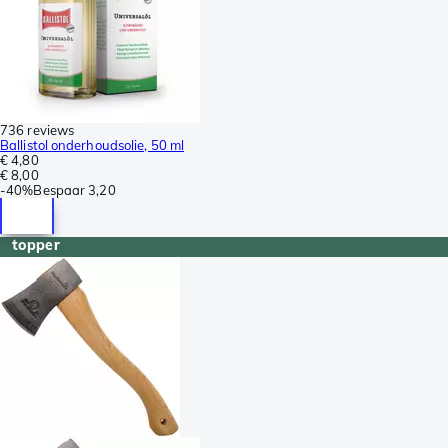
736 reviews
Ballistol onderhoudsolie, 50 ml
€ 4,80
€ 8,00
-
40%
Bespaar
3,20
topper