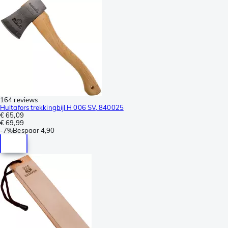
164 reviews
Hultafors trekkingbijl H 006 SV, 840025
€ 65,09
€ 69,99
-
7%
Bespaar
4,90