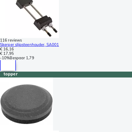
116 reviews
Skerper slijpsteenhouder, SA001
€ 16,16
€ 17,95
-
10%
Bespaar
1,79
topper