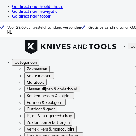
Ga direct naar hoofdinhoud
Ga direct naar navigatie
Ga direct naar footer
Voor 22.00 uur besteld, vandaag verzonden
Gratis verzending vanaf €5
NL
Ca
Categorieën
Zakmessen
Vaste messen
Multitools
Messen slijpen & onderhoud
Keukenmessen & snijden
Pannen & kookgerei
Outdoor & gear
Bijlen & tuingereedschap
Zaklampen & batterijen
Verrekijkers & monoculairs
Houtbewerkingsgereedschap