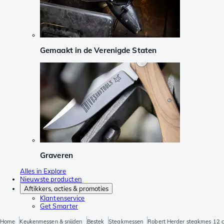
Gemaakt in de Verenigde Staten
Graveren
Alles in Explore
Nieuwste producten
Aftikkers, acties & promoties
Klantenservice
Get Smarter
Home
Keukenmessen & snijden
Bestek
Steakmessen
Robert Herder steakmes 12