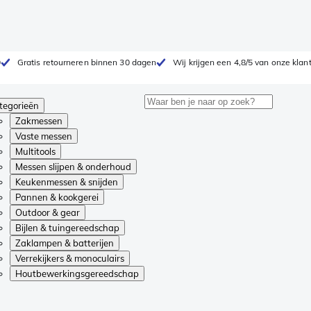
0
Gratis retourneren binnen 30 dagen
Wij krijgen een 4,8/5 van onze klan
tegorieën
Zakmessen
Vaste messen
Multitools
Messen slijpen & onderhoud
Keukenmessen & snijden
Pannen & kookgerei
Outdoor & gear
Bijlen & tuingereedschap
Zaklampen & batterijen
Verrekijkers & monoculairs
Houtbewerkingsgereedschap