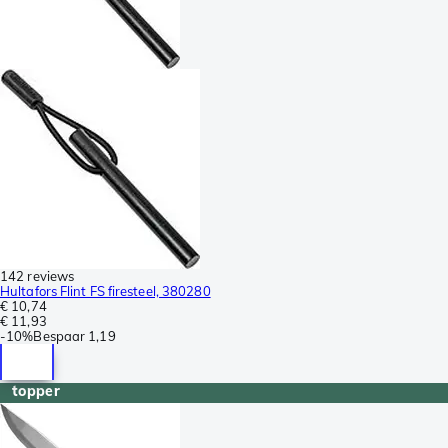
142 reviews
Hultafors Flint FS firesteel, 380280
€ 10,74
€ 11,93
-
10%
Bespaar
1,19
topper