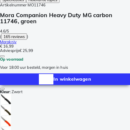
Artikelnummer
MO11746
Mora Companion Heavy Duty MG carbon
11746, groen
4.6/5
(
165 reviews
)
Morakniv
€ 16,99
Adviesprijs
€ 25,99
Op voorraad
Voor 18:00 uur besteld, morgen in huis
In winkelwagen
Kleur
:
Zwart