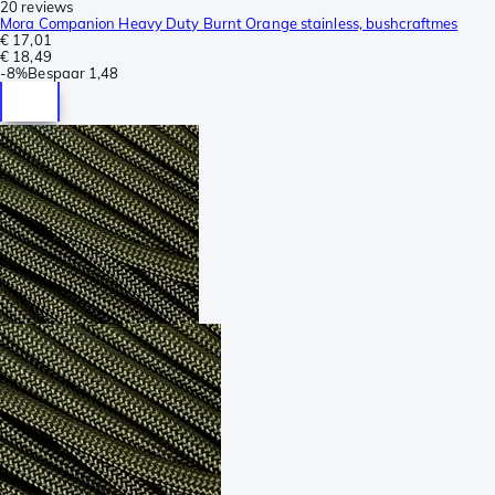
20 reviews
Mora Companion Heavy Duty Burnt Orange stainless, bushcraftmes
€ 17,01
€ 18,49
-
8%
Bespaar
1,48