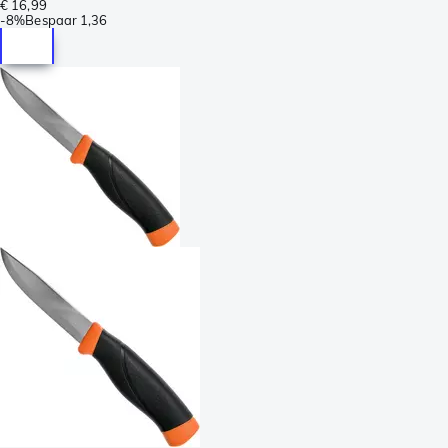
€ 16,99
-
8%
Bespaar
1,36