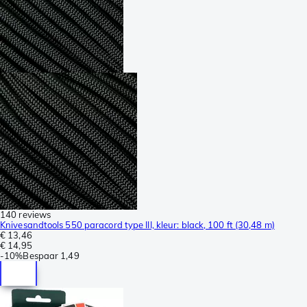
140 reviews
Knivesandtools 550 paracord type III, kleur: black, 100 ft (30,48 m)
€ 13,46
€ 14,95
-
10%
Bespaar
1,49