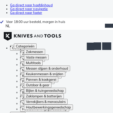
Ga direct naar hoofdinhoud
Ga direct naar navigatie
Ga direct naar footer
Voor 18:00 uur besteld, morgen in huis
NL
Categorieën
Categorieën
Zakmessen
Zakmessen
Vaste messen
Vaste messen
Multitools
Multitools
Messen slijpen & onderhoud
Messen slijpen & onderhoud
Keukenmessen & snijden
Keukenmessen & snijden
Pannen & kookgerei
Pannen & kookgerei
Outdoor & gear
Outdoor & gear
Bijlen & tuingereedschap
Bijlen & tuingereedschap
Zaklampen & batterijen
Zaklampen & batterijen
Verrekijkers & monoculairs
Verrekijkers & monoculairs
Houtbewerkingsgereedschap
Houtbewerkingsgereedschap