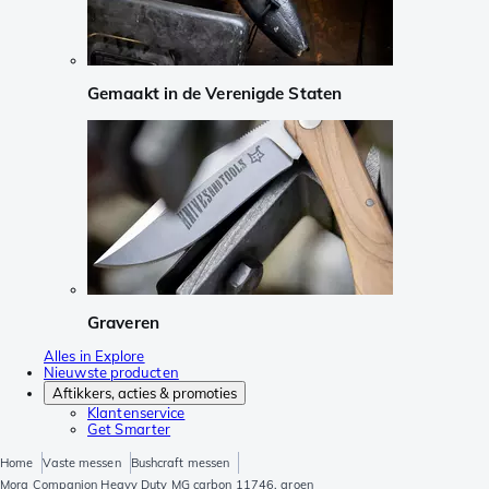
Gemaakt in de Verenigde Staten
Graveren
Alles in Explore
Nieuwste producten
Aftikkers, acties & promoties
Klantenservice
Get Smarter
Home
Vaste messen
Bushcraft messen
Mora Companion Heavy Duty MG carbon 11746, groen