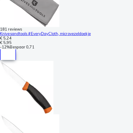
181 reviews
Knivesandtools #EveryDayCloth, microvezeldoekje
€ 5,24
€ 5,95
-
12%
Bespaar
0,71