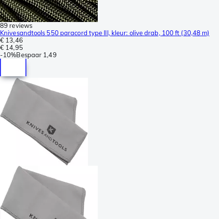
89 reviews
Knivesandtools 550 paracord type III, kleur: olive drab, 100 ft (30,48 m)
€ 13,46
€ 14,95
-
10%
Bespaar
1,49