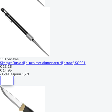
113 reviews
Skerper Basic slijp-pen met diamanten slijpstaaf, SO001
€ 13,16
€ 14,95
-
12%
Bespaar
1,79