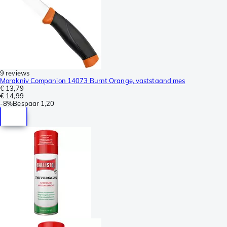
9 reviews
Morakniv Companion 14073 Burnt Orange, vaststaand mes
€ 13,79
€ 14,99
-
8%
Bespaar
1,20