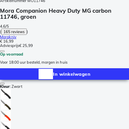
Artikelnummer
MO11746
Mora Companion Heavy Duty MG carbon
11746, groen
4.6/5
(
165 reviews
)
Morakniv
€ 16,99
Adviesprijs
€ 25,99
Op voorraad
Voor 18:00 uur besteld, morgen in huis
In winkelwagen
Kleur
:
Zwart