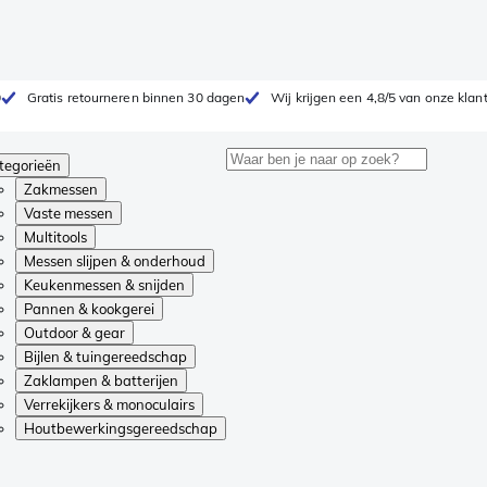
0
Gratis retourneren binnen 30 dagen
Wij krijgen een 4,8/5 van onze klan
tegorieën
Zakmessen
Vaste messen
Multitools
Messen slijpen & onderhoud
Keukenmessen & snijden
Pannen & kookgerei
Outdoor & gear
Bijlen & tuingereedschap
Zaklampen & batterijen
Verrekijkers & monoculairs
Houtbewerkingsgereedschap