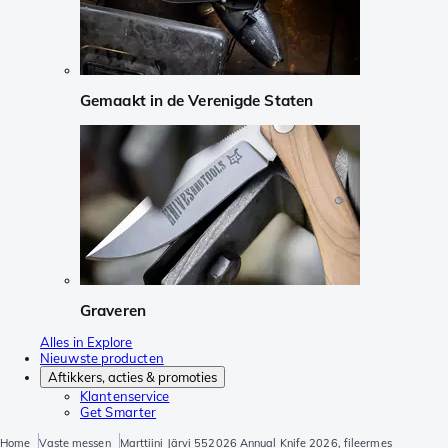
Gemaakt in de Verenigde Staten
Graveren
Alles in Explore
Nieuwste producten
Aftikkers, acties & promoties
Klantenservice
Get Smarter
Home
Vaste messen
Marttiini Järvi 552026 Annual Knife 2026, fileermes