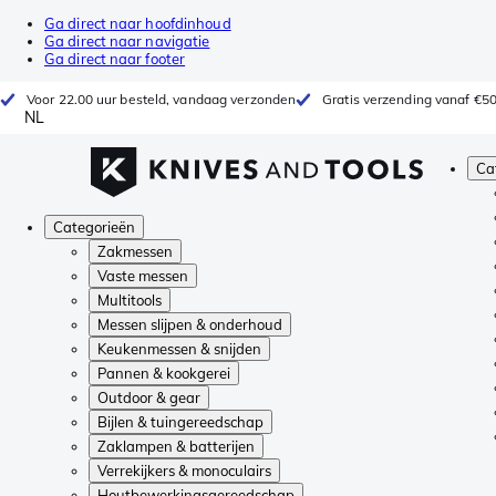
Ga direct naar hoofdinhoud
Ga direct naar navigatie
Ga direct naar footer
Voor 22.00 uur besteld, vandaag verzonden
Gratis verzending vanaf €5
NL
Ca
Categorieën
Zakmessen
Vaste messen
Multitools
Messen slijpen & onderhoud
Keukenmessen & snijden
Pannen & kookgerei
Outdoor & gear
Bijlen & tuingereedschap
Zaklampen & batterijen
Verrekijkers & monoculairs
Houtbewerkingsgereedschap