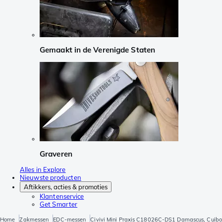
Gemaakt in de Verenigde Staten
Graveren
Alles in Explore
Nieuwste producten
Aftikkers, acties & promoties
Klantenservice
Get Smarter
Home
Zakmessen
EDC-messen
Civivi Mini Praxis C18026C-DS1 Damascus, Cuibo