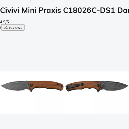
Civivi Mini Praxis C18026C-DS1 Da
4.9/5
(
51 reviews
)