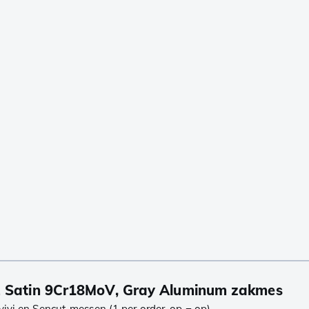
2 Satin 9Cr18MoV, Gray Aluminum zakmes
vivi en Sencut-messen (1 per order, op = op)