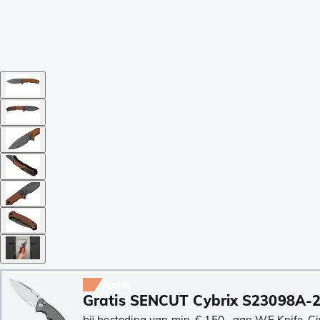
Actie
Gratis SENCUT Cybrix S23098A-
bij besteding van min. € 150,- aan WE Knife, Ci