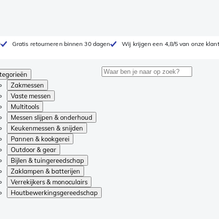
0
Gratis retourneren binnen 30 dagen
Wij krijgen een 4,8/5 van onze klan
tegorieën
Zakmessen
Vaste messen
Multitools
Messen slijpen & onderhoud
Keukenmessen & snijden
Pannen & kookgerei
Outdoor & gear
Bijlen & tuingereedschap
Zaklampen & batterijen
Verrekijkers & monoculairs
Houtbewerkingsgereedschap