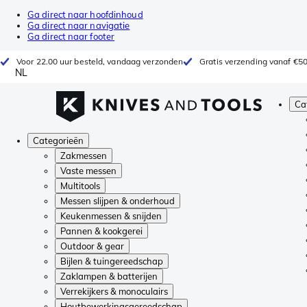
Ga direct naar hoofdinhoud
Ga direct naar navigatie
Ga direct naar footer
Voor 22.00 uur besteld, vandaag verzonden
Gratis verzending vanaf €5
NL
Ca
Categorieën
Zakmessen
Vaste messen
Multitools
Messen slijpen & onderhoud
Keukenmessen & snijden
Pannen & kookgerei
Outdoor & gear
Bijlen & tuingereedschap
Zaklampen & batterijen
Verrekijkers & monoculairs
Houtbewerkingsgereedschap