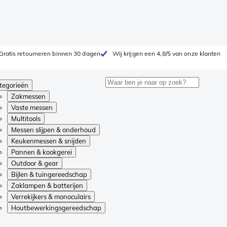
Gratis retourneren binnen 30 dagen
Wij krijgen een 4,8/5 van onze klanten
tegorieën
Zakmessen
Vaste messen
Multitools
Messen slijpen & onderhoud
Keukenmessen & snijden
Pannen & kookgerei
Outdoor & gear
Bijlen & tuingereedschap
Zaklampen & batterijen
Verrekijkers & monoculairs
Houtbewerkingsgereedschap