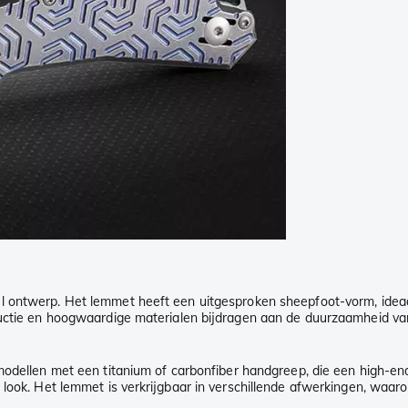
l ontwerp. Het lemmet heeft een uitgesproken sheepfoot-vorm, ideaa
tructie en hoogwaardige materialen bijdragen aan de duurzaamheid va
odellen met een titanium of carbonfiber handgreep, die een high-end u
 look. Het lemmet is verkrijgbaar in verschillende afwerkingen, waa