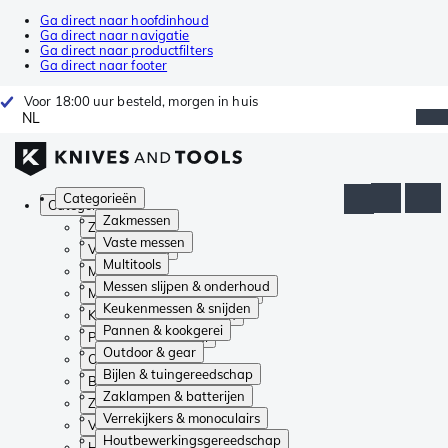
Ga direct naar hoofdinhoud
Ga direct naar navigatie
Ga direct naar productfilters
Ga direct naar footer
Voor 18:00 uur besteld, morgen in huis
NL
Categorieën
Categorieën
Zakmessen
Zakmessen
Vaste messen
Vaste messen
Multitools
Multitools
Messen slijpen & onderhoud
Messen slijpen & onderhoud
Keukenmessen & snijden
Keukenmessen & snijden
Pannen & kookgerei
Pannen & kookgerei
Outdoor & gear
Outdoor & gear
Bijlen & tuingereedschap
Bijlen & tuingereedschap
Zaklampen & batterijen
Zaklampen & batterijen
Verrekijkers & monoculairs
Verrekijkers & monoculairs
Houtbewerkingsgereedschap
Houtbewerkingsgereedschap