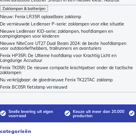
Knivesandtools Leather Sheath in een nieuwe kleur: Natural!
Zaklampen & batterijen
Nieuw: Fenix LR35R oplaadbare zaklamp
De vernieuwde Ledlenser P-serie: zaklampen voor elke situatie
Nieuwe Ledlenser KID-serie: zaklampen, hoofdlampen en
campinglampen voor kinderen
Nieuwe NiteCore UT27 Dual Beam 2024: de beste hoofdlampen
voor outdoorliefhebbers, trailrunners en avonturiers
Fenix HP35R: De Ultieme hoofdlamp voor Krachtig Licht en
Langdurige Accuduur
Fenix TK05R: De nieuwe compacte krachtpatser onder de tactische
zaklampen
Nu verkrijgbaar: de gloednieuwe Fenix TK22TAC zaklamp
Fenix BC05R fietslamp vernieuwd
Snelle levering uit eigen
Keuze uit meer dan 20.000
voorraad
producten
categorieën