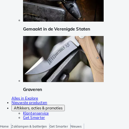
Gemaakt in de Verenigde Staten
Graveren
Alles in Explore
Nieuwste producten
Aftikkers, acties & promoties
Klantenservice
Get Smarter
Home
Zaklampen & batterijen
Get Smarter
Nieuws