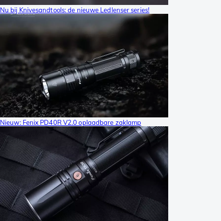
Nu bij Knivesandtools: de nieuwe Ledlenser series!
Nieuw: Fenix PD40R V2.0 oplaadbare zaklamp