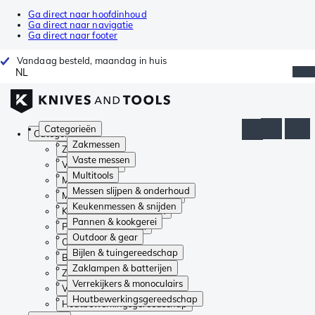
Ga direct naar hoofdinhoud
Ga direct naar navigatie
Ga direct naar footer
Vandaag besteld, maandag in huis
NL
Categorieën
Categorieën
Zakmessen
Zakmessen
Vaste messen
Vaste messen
Multitools
Multitools
Messen slijpen & onderhoud
Messen slijpen & onderhoud
Keukenmessen & snijden
Keukenmessen & snijden
Pannen & kookgerei
Pannen & kookgerei
Outdoor & gear
Outdoor & gear
Bijlen & tuingereedschap
Bijlen & tuingereedschap
Zaklampen & batterijen
Zaklampen & batterijen
Verrekijkers & monoculairs
Verrekijkers & monoculairs
Houtbewerkingsgereedschap
Houtbewerkingsgereedschap