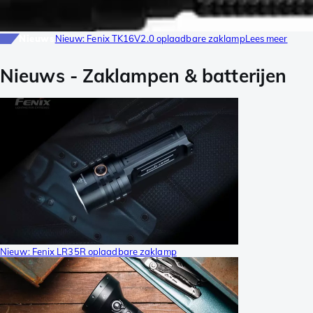
Nieuws
Nieuw: Fenix TK16V2.0 oplaadbare zaklamp
Lees meer
Nieuws
-
Zaklampen & batterijen
Nieuw: Fenix LR35R oplaadbare zaklamp