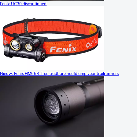
Fenix UC30 discontinued
Nieuw: Fenix HM65R-T oplaadbare hoofdlamp voor trailrunners