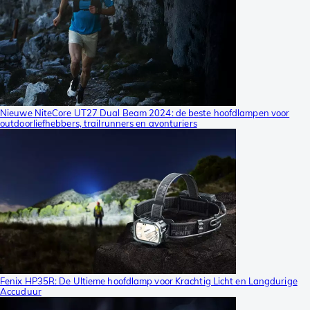
Nieuwe NiteCore UT27 Dual Beam 2024: de beste hoofdlampen voor
outdoorliefhebbers, trailrunners en avonturiers
Fenix HP35R: De Ultieme hoofdlamp voor Krachtig Licht en Langdurige
Accuduur