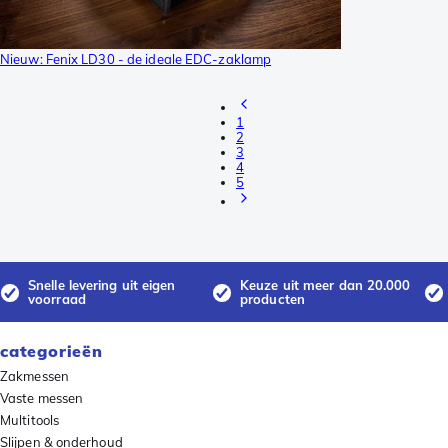
Nieuw: Fenix LD30 - de ideale EDC-zaklamp
1
2
3
4
5
Snelle levering uit eigen
Keuze uit meer dan 20.000
voorraad
producten
categorieën
Zakmessen
Vaste messen
Multitools
Slijpen & onderhoud