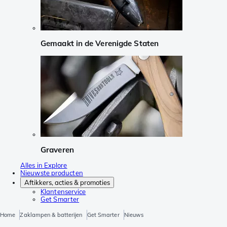
Gemaakt in de Verenigde Staten
Graveren
Alles in Explore
Nieuwste producten
Aftikkers, acties & promoties
Klantenservice
Get Smarter
Home
Zaklampen & batterijen
Get Smarter
Nieuws