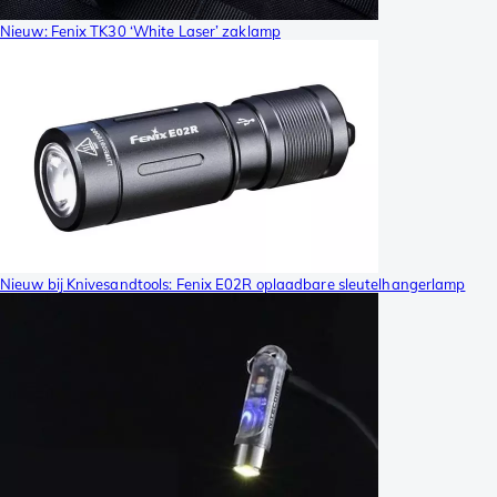
Nieuw: Fenix TK30 ‘White Laser’ zaklamp
Nieuw bij Knivesandtools: Fenix E02R oplaadbare sleutelhangerlamp