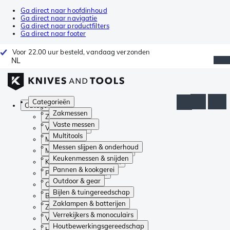
Ga direct naar hoofdinhoud
Ga direct naar navigatie
Ga direct naar productfilters
Ga direct naar footer
Voor 22.00 uur besteld, vandaag verzonden
NL
Categorieën
Categorieën
Zakmessen
Zakmessen
Vaste messen
Vaste messen
Multitools
Multitools
Messen slijpen & onderhoud
Messen slijpen & onderhoud
Keukenmessen & snijden
Keukenmessen & snijden
Pannen & kookgerei
Pannen & kookgerei
Outdoor & gear
Outdoor & gear
Bijlen & tuingereedschap
Bijlen & tuingereedschap
Zaklampen & batterijen
Zaklampen & batterijen
Verrekijkers & monoculairs
Verrekijkers & monoculairs
Houtbewerkingsgereedschap
Houtbewerkingsgereedschap