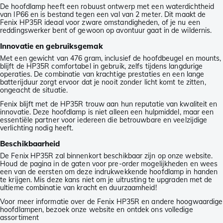
De hoofdlamp heeft een robuust ontwerp met een waterdichtheid
van IP66 en is bestand tegen een val van 2 meter. Dit maakt de
Fenix HP35R ideaal voor zware omstandigheden, of je nu een
reddingswerker bent of gewoon op avontuur gaat in de wildernis.
Innovatie en gebruiksgemak
Met een gewicht van 476 gram, inclusief de hoofdbeugel en mounts,
blijft de HP35R comfortabel in gebruik, zelfs tijdens langdurige
operaties. De combinatie van krachtige prestaties en een lange
batterijduur zorgt ervoor dat je nooit zonder licht komt te zitten,
ongeacht de situatie.
Fenix blijft met de HP35R trouw aan hun reputatie van kwaliteit en
innovatie. Deze hoofdlamp is niet alleen een hulpmiddel, maar een
essentiële partner voor iedereen die betrouwbare en veelzijdige
verlichting nodig heeft.
Beschikbaarheid
De Fenix HP35R zal binnenkort beschikbaar zijn op onze website.
Houd de pagina in de gaten voor pre-order mogelijkheden en wees
een van de eersten om deze indrukwekkende hoofdlamp in handen
te krijgen. Mis deze kans niet om je uitrusting te upgraden met de
ultieme combinatie van kracht en duurzaamheid!
Voor meer informatie over de Fenix HP35R en andere hoogwaardige
hoofdlampen, bezoek onze website en ontdek ons volledige
assortiment