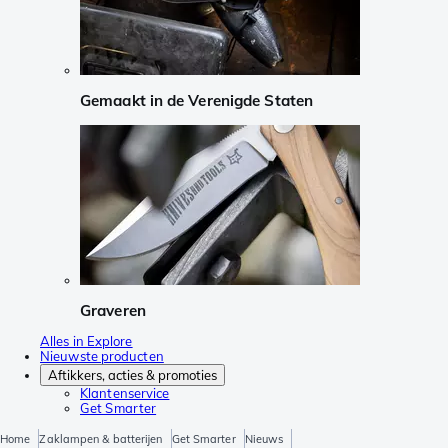
Gemaakt in de Verenigde Staten
Graveren
Alles in Explore
Nieuwste producten
Aftikkers, acties & promoties
Klantenservice
Get Smarter
Home
Zaklampen & batterijen
Get Smarter
Nieuws