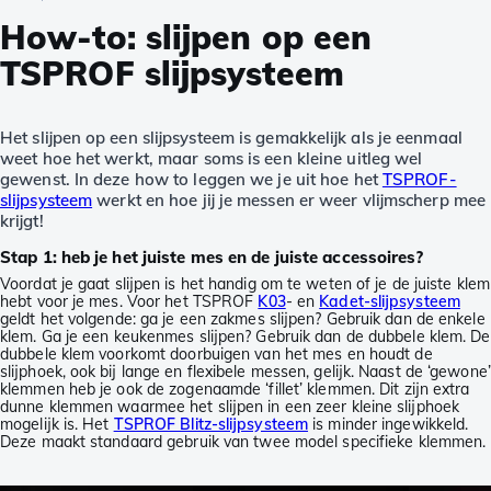
How-to: slijpen op een
TSPROF slijpsysteem
Het slijpen op een slijpsysteem is gemakkelijk als je eenmaal
weet hoe het werkt, maar soms is een kleine uitleg wel
gewenst. In deze how to leggen we je uit hoe het
TSPROF-
slijpsysteem
werkt en hoe jij je messen er weer vlijmscherp mee
krijgt!
Stap 1: heb je het juiste mes en de juiste accessoires?
Voordat je gaat slijpen is het handig om te weten of je de juiste klem
hebt voor je mes. Voor het TSPROF
K03
- en
Kadet-slijpsysteem
geldt het volgende: ga je een zakmes slijpen? Gebruik dan de enkele
klem. Ga je een keukenmes slijpen? Gebruik dan de dubbele klem. De
dubbele klem voorkomt doorbuigen van het mes en houdt de
slijphoek, ook bij lange en flexibele messen, gelijk. Naast de ‘gewone’
klemmen heb je ook de zogenaamde ‘fillet’ klemmen. Dit zijn extra
dunne klemmen waarmee het slijpen in een zeer kleine slijphoek
mogelijk is. Het
TSPROF Blitz-slijpsysteem
is minder ingewikkeld.
Deze maakt standaard gebruik van twee model specifieke klemmen.