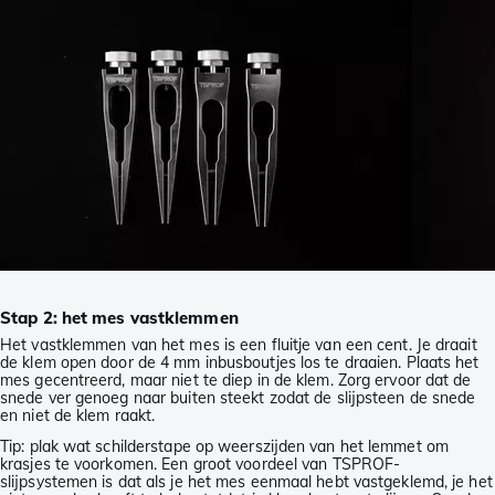
Stap 2: het mes vastklemmen
Het vastklemmen van het mes is een fluitje van een cent. Je draait
de klem open door de 4 mm inbusboutjes los te draaien. Plaats het
mes gecentreerd, maar niet te diep in de klem. Zorg ervoor dat de
snede ver genoeg naar buiten steekt zodat de slijpsteen de snede
en niet de klem raakt.
Tip: plak wat schilderstape op weerszijden van het lemmet om
krasjes te voorkomen. Een groot voordeel van TSPROF-
slijpsystemen is dat als je het mes eenmaal hebt vastgeklemd, je het