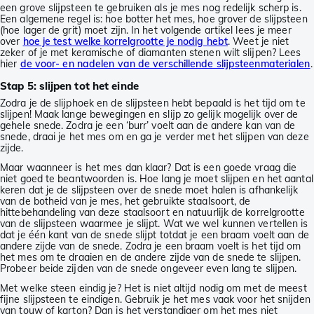
een grove slijpsteen te gebruiken als je mes nog redelijk scherp is.
Een algemene regel is: hoe botter het mes, hoe grover de slijpsteen
(hoe lager de grit) moet zijn. In het volgende artikel lees je meer
over
hoe je test welke korrelgrootte je nodig hebt
. Weet je niet
zeker of je met keramische of diamanten stenen wilt slijpen? Lees
hier
de voor- en nadelen van de verschillende slijpsteenmaterialen
.
Stap 5: slijpen tot het einde
Zodra je de slijphoek en de slijpsteen hebt bepaald is het tijd om te
slijpen! Maak lange bewegingen en slijp zo gelijk mogelijk over de
gehele snede. Zodra je een ‘burr’ voelt aan de andere kan van de
snede, draai je het mes om en ga je verder met het slijpen van deze
zijde.
Maar waanneer is het mes dan klaar? Dat is een goede vraag die
niet goed te beantwoorden is. Hoe lang je moet slijpen en het aantal
keren dat je de slijpsteen over de snede moet halen is afhankelijk
van de botheid van je mes, het gebruikte staalsoort, de
hittebehandeling van deze staalsoort en natuurlijk de korrelgrootte
van de slijpsteen waarmee je slijpt. Wat we wel kunnen vertellen is
dat je één kant van de snede slijpt totdat je een braam voelt aan de
andere zijde van de snede. Zodra je een braam voelt is het tijd om
het mes om te draaien en de andere zijde van de snede te slijpen.
Probeer beide zijden van de snede ongeveer even lang te slijpen.
Met welke steen eindig je? Het is niet altijd nodig om met de meest
fijne slijpsteen te eindigen. Gebruik je het mes vaak voor het snijden
van touw of karton? Dan is het verstandiger om het mes niet