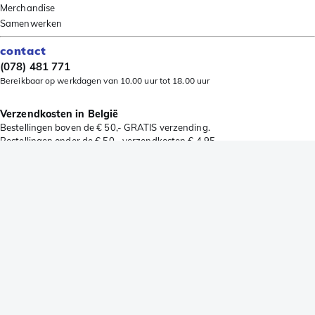
Merchandise
Samenwerken
contact
(078) 481 771
Bereikbaar op werkdagen van 10.00 uur tot 18.00 uur
Verzendkosten in België
Bestellingen boven de € 50,- GRATIS verzending.
Bestellingen onder de € 50,- verzendkosten € 4,95.
nieuwsbrief
Schrijf je nu in voor onze nieuwsbrief en blijf op de hoogte.
Inschrijven
volg ons
Bezorgen