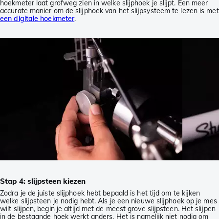
hoekmeter laat grofweg zien in welke slijphoek je slijpt. Een meer
accurate manier om de slijphoek van het slijpsysteem te lezen is met
een digitale hoekmeter
.
Stap 4: slijpsteen kiezen
Zodra je de juiste slijphoek hebt bepaald is het tijd om te kijken
welke slijpsteen je nodig hebt. Als je een nieuwe slijphoek op je mes
wilt slijpen, begin je altijd met de meest grove slijpsteen. Het slijpen
in de bestaande hoek werkt anders. Het is namelijk niet nodig om