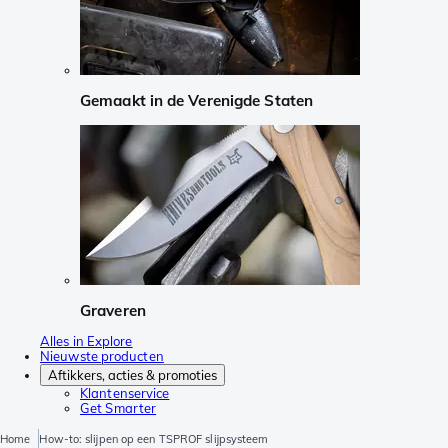
Gemaakt in de Verenigde Staten
Graveren
Alles in Explore
Nieuwste producten
Aftikkers, acties & promoties
Klantenservice
Get Smarter
Home
How-to: slijpen op een TSPROF slijpsysteem