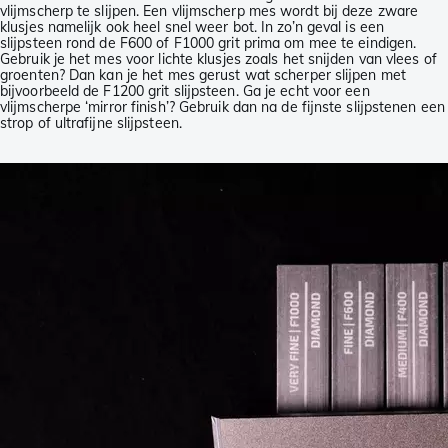
vlijmscherp te slijpen. Een vlijmscherp mes wordt bij deze zware
klusjes namelijk ook heel snel weer bot. In zo’n geval is een
slijpsteen rond de F600 of F1000 grit prima om mee te eindigen.
Gebruik je het mes voor lichte klusjes zoals het snijden van vlees of
groenten? Dan kan je het mes gerust wat scherper slijpen met
bijvoorbeeld de F1200 grit slijpsteen. Ga je echt voor een
vlijmscherpe ‘mirror finish’? Gebruik dan na de fijnste slijpstenen een
strop of ultrafijne slijpsteen.