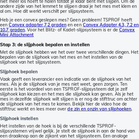
niet meer los hoeft te halen totdat je klaar bent met slijpen. Om de
andere zijde van het lemmet te slijpen draai je het mes met klem en
al om. Hoe dit werkt verschilt per slijpsysteem.
Heb je een convex geslepen mes? Geen probleem! TSPROF heeft
een
Convex adapter 7,2 graden
en een
Convex Adapter 4.3, 7.2 en
10.7 graden
. Voor het Blitz- of Kadet-slijpsysteem is er de
Convex
Mini Attachment
Stap 3: de slijphoek bepalen en instellen
Met de slijphoek hebben we het over twee verschillende dingen. Het
bepalen van de slijphoek van het mes en het instellen van de
slijphoek van het slijpsysteem.
Slijphoek bepalen
Vaak geeft een leverancier een indicatie van de slijphoek van het
mes. Als je de slijphoek van je mes niet weet, geen zorgen. Ten
eerste is het voordeel van een TSPROF-slijpsysteem dat je zelf
slijphoek kan kiezen en het mes die slijphoek kan geven. Als je het
mes in dezelfde slijphoek wilt slijpen is er nog de stifttruc om achter
de slijphoek van het mes te komen. Bekijk hier de video hoe de
stifttruc werkt en lees meer over
de zin en onzin van slijphoeken
.
Slijphoek instellen
Het instellen van de hoek is bij de verschillende TSPROF-
slijpsystemen vrijwel gelijk. Je stelt de slijphoek in aan de hand van
een draaiknop aan de zijkant van het slijpsysteem. Een analoge