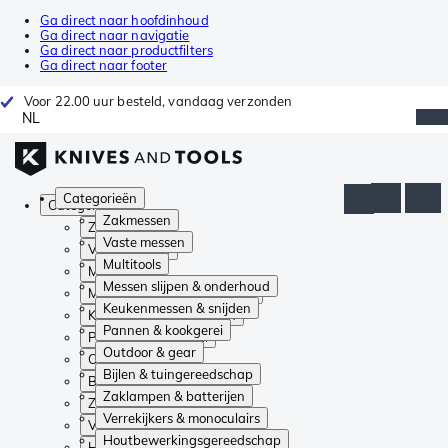
Ga direct naar hoofdinhoud
Ga direct naar navigatie
Ga direct naar productfilters
Ga direct naar footer
Voor 22.00 uur besteld, vandaag verzonden
NL
Categorieën
Categorieën
Zakmessen
Zakmessen
Vaste messen
Vaste messen
Multitools
Multitools
Messen slijpen & onderhoud
Messen slijpen & onderhoud
Keukenmessen & snijden
Keukenmessen & snijden
Pannen & kookgerei
Pannen & kookgerei
Outdoor & gear
Outdoor & gear
Bijlen & tuingereedschap
Bijlen & tuingereedschap
Zaklampen & batterijen
Zaklampen & batterijen
Verrekijkers & monoculairs
Verrekijkers & monoculairs
Houtbewerkingsgereedschap
Houtbewerkingsgereedschap