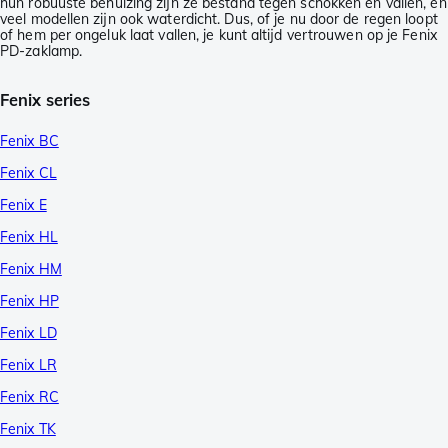
hun robuuste behuizing zijn ze bestand tegen schokken en vallen, en
veel modellen zijn ook waterdicht. Dus, of je nu door de regen loopt
of hem per ongeluk laat vallen, je kunt altijd vertrouwen op je Fenix
PD-zaklamp.
Fenix series
Fenix BC
Fenix CL
Fenix E
Fenix HL
Fenix HM
Fenix HP
Fenix LD
Fenix LR
Fenix RC
Fenix TK