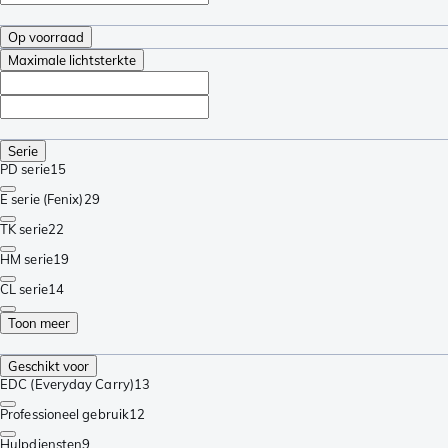
Op voorraad
Maximale lichtsterkte
Serie
PD serie
15
E serie (Fenix)
29
TK serie
22
HM serie
19
CL serie
14
Toon meer
Geschikt voor
EDC (Everyday Carry)
13
Professioneel gebruik
12
Hulpdiensten
9