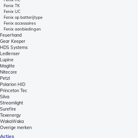
Fenix TK
Fenix UC
Fenix op batterijtype
Fenix accessoires
Fenix aanbiedingen
Feuerhand
Gear Keeper
HDS Systems
Ledlenser
Lupine
Maglite
Nitecore
Petzl
Polarion HID
Princeton Tec
Silva
Streamlight
Surefire
Texenergy
WakaWaka
Overige merken
Acties