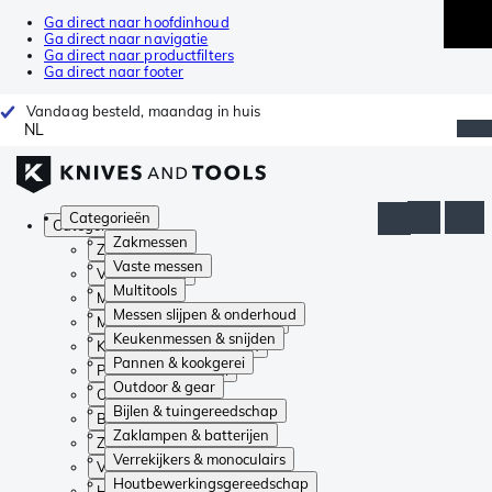
Ga direct naar hoofdinhoud
Ga direct naar navigatie
Ga direct naar productfilters
Ga direct naar footer
Vandaag besteld, maandag in huis
NL
Categorieën
Categorieën
Zakmessen
Zakmessen
Vaste messen
Vaste messen
Multitools
Multitools
Messen slijpen & onderhoud
Messen slijpen & onderhoud
Keukenmessen & snijden
Keukenmessen & snijden
Pannen & kookgerei
Pannen & kookgerei
Outdoor & gear
Outdoor & gear
Bijlen & tuingereedschap
Bijlen & tuingereedschap
Zaklampen & batterijen
Zaklampen & batterijen
Verrekijkers & monoculairs
Verrekijkers & monoculairs
Houtbewerkingsgereedschap
Houtbewerkingsgereedschap