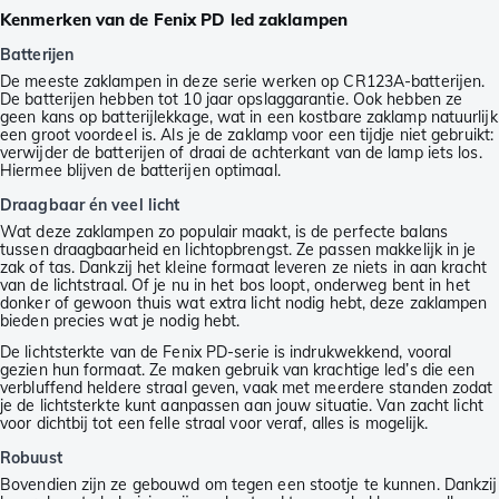
Kenmerken van de Fenix PD led zaklampen
Batterijen
De meeste zaklampen in deze serie werken op CR123A-batterijen.
De batterijen hebben tot 10 jaar opslaggarantie. Ook hebben ze
geen kans op batterijlekkage, wat in een kostbare zaklamp natuurlijk
een groot voordeel is. Als je de zaklamp voor een tijdje niet gebruikt:
verwijder de batterijen of draai de achterkant van de lamp iets los.
Hiermee blijven de batterijen optimaal.
Draagbaar én veel licht
Wat deze zaklampen zo populair maakt, is de perfecte balans
tussen draagbaarheid en lichtopbrengst. Ze passen makkelijk in je
zak of tas. Dankzij het kleine formaat leveren ze niets in aan kracht
van de lichtstraal. Of je nu in het bos loopt, onderweg bent in het
donker of gewoon thuis wat extra licht nodig hebt, deze zaklampen
bieden precies wat je nodig hebt.
De lichtsterkte van de Fenix PD-serie is indrukwekkend, vooral
gezien hun formaat. Ze maken gebruik van krachtige led’s die een
verbluffend heldere straal geven, vaak met meerdere standen zodat
je de lichtsterkte kunt aanpassen aan jouw situatie. Van zacht licht
voor dichtbij tot een felle straal voor veraf, alles is mogelijk.
Robuust
Bovendien zijn ze gebouwd om tegen een stootje te kunnen. Dankzij