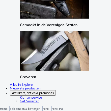
Gemaakt in de Verenigde Staten
Graveren
Alles in Explore
Nieuwste producten
Aftikkers, acties & promoties
Klantenservice
Get Smarter
Home
Zaklampen & batterijen
Fenix
Fenix PD