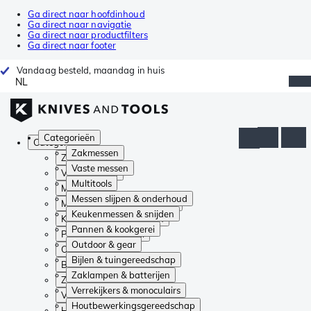
Ga direct naar hoofdinhoud
Ga direct naar navigatie
Ga direct naar productfilters
Ga direct naar footer
Vandaag besteld, maandag in huis
NL
Categorieën
Categorieën
Zakmessen
Zakmessen
Vaste messen
Vaste messen
Multitools
Multitools
Messen slijpen & onderhoud
Messen slijpen & onderhoud
Keukenmessen & snijden
Keukenmessen & snijden
Pannen & kookgerei
Pannen & kookgerei
Outdoor & gear
Outdoor & gear
Bijlen & tuingereedschap
Bijlen & tuingereedschap
Zaklampen & batterijen
Zaklampen & batterijen
Verrekijkers & monoculairs
Verrekijkers & monoculairs
Houtbewerkingsgereedschap
Houtbewerkingsgereedschap