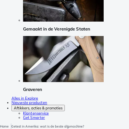
Gemaakt in de Verenigde Staten
Graveren
Alles in Explore
Nieuwste producten
Aftikkers, acties & promoties
Klantenservice
Get Smarter
Home
Getest in Amerika: wat is de beste slijpmachine?