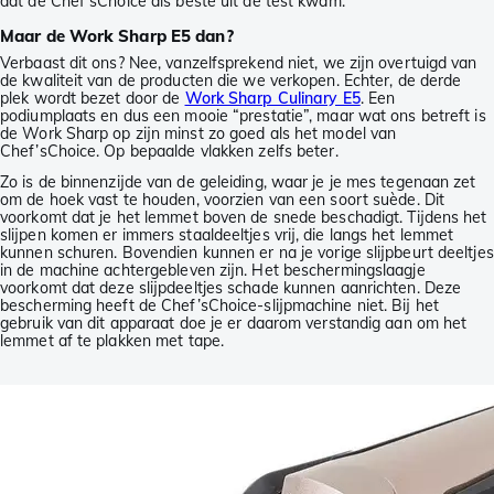
dat de Chef’sChoice als beste uit de test kwam.
Maar de Work Sharp E5 dan?
Verbaast dit ons? Nee, vanzelfsprekend niet, we zijn overtuigd van
de kwaliteit van de producten die we verkopen. Echter, de derde
plek wordt bezet door de
Work Sharp Culinary E5
. Een
podiumplaats en dus een mooie “prestatie”, maar wat ons betreft is
de Work Sharp op zijn minst zo goed als het model van
Chef’sChoice. Op bepaalde vlakken zelfs beter.
Zo is de binnenzijde van de geleiding, waar je je mes tegenaan zet
om de hoek vast te houden, voorzien van een soort suède. Dit
voorkomt dat je het lemmet boven de snede beschadigt. Tijdens het
slijpen komen er immers staaldeeltjes vrij, die langs het lemmet
kunnen schuren. Bovendien kunnen er na je vorige slijpbeurt deeltjes
in de machine achtergebleven zijn. Het beschermingslaagje
voorkomt dat deze slijpdeeltjes schade kunnen aanrichten. Deze
bescherming heeft de Chef’sChoice-slijpmachine niet. Bij het
gebruik van dit apparaat doe je er daarom verstandig aan om het
lemmet af te plakken met tape.