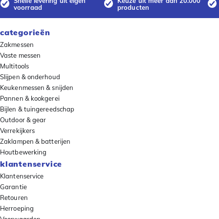
Snelle levering uit eigen
Keuze uit meer dan 20.000
voorraad
producten
categorieën
Zakmessen
Vaste messen
Multitools
Slijpen & onderhoud
Keukenmessen & snijden
Pannen & kookgerei
Bijlen & tuingereedschap
Outdoor & gear
Verrekijkers
Zaklampen & batterijen
Houtbewerking
klantenservice
Klantenservice
Garantie
Retouren
Herroeping