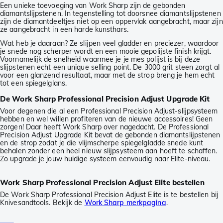
Een unieke toevoeging van Work Sharp zijn de gebonden
diamantslijpstenen. In tegenstelling tot doorsnee diamantslijpstenen
zijn de diamantdeeltjes niet op een oppervlak aangebracht, maar zijn
ze aangebracht in een harde kunsthars.
Wat heb je daaraan? Ze slijpen veel gladder en preciezer, waardoor
je snede nog scherper wordt en een mooie gepolijste finish krijgt.
Voornamelijk de snelheid waarmee je je mes polijst is bij deze
slijpstenen echt een unique selling point. De 3000 grit steen zorgt al
voor een glanzend resultaat, maar met de strop breng je hem echt
tot een spiegelglans.
De Work Sharp Professional Precision Adjust Upgrade Kit
Voor degenen die al een Professional Precision Adjust-slijpsysteem
hebben en wel willen profiteren van de nieuwe accessoires! Geen
zorgen! Daar heeft Work Sharp over nagedacht. De Professional
Precision Adjust Upgrade Kit bevat de gebonden diamantslijpstenen
en de strop zodat je die vlijmscherpe spiegelgladde snede kunt
behalen zonder een heel nieuw slijpsysteem aan hoeft te schaffen.
Zo upgrade je jouw huidige systeem eenvoudig naar Elite-niveau.
Work Sharp Professional Precision Adjust Elite bestellen
De Work Sharp Professional Precision Adjust Elite is te bestellen bij
Knivesandtools. Bekijk de
Work Sharp merkpagina
.