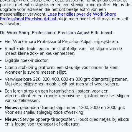
bovenop. Work Sharp levert deze uitvoering namelijk als compleet
pakket: met extra slijpstenen én een stevige opbergkoffer. Het is dé
upgrade voor iedereen die net dat beetje extra van een
messenslijper verwacht.
Lees hier alles over de Work Sharp
Professional Precision Adjust
als je meer over het slijpsysteem zelf
wilt weten.
De Work Sharp Professional Precision Adjust Elite bevat:
Het Work Sharp Professional Precision Adjust slijpsysteem.
Small knife table: een mini-slijptafeltje voor het slijpen van de
meest kleine zak- en keukenmessen.
Digitale hoek-indicator.
Clamp stabilizing platform: een steuntje voor onder de klem
wanneer je zware messen slijpt.
Verwisselbare 220, 320, 400, 600 en 800 grit diamantslijpstenen.
Met deze slijpstenen maak je elk bot mes snel weer scherp.
Een leren strop en een keramische slijpsteen voor een
vlijmresultaat en een ronde keramische slijpstaaf voor het slijpen
van kartelmessen.
Nieuw:
gebonden diamantslijpstenen: 1200, 2000 en 3000 grit.
Voor een snelle, spiegelgladde afwerking
Nieuw:
Stevige opberg-/draagkoffer. Houdt alles netjes bij elkaar
en is ideaal voor transport of opbergen.