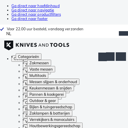
Ga direct naar hoofdinhoud
Ga direct naar navigatie
Ga direct naar productfilters
Ga direct naar footer
Voor 22.00 uur besteld, vandaag verzonden
NL
Categorieën
Categorieën
Zakmessen
Zakmessen
Vaste messen
Vaste messen
Multitools
Multitools
Messen slijpen & onderhoud
Messen slijpen & onderhoud
Keukenmessen & snijden
Keukenmessen & snijden
Pannen & kookgerei
Pannen & kookgerei
Outdoor & gear
Outdoor & gear
Bijlen & tuingereedschap
Bijlen & tuingereedschap
Zaklampen & batterijen
Zaklampen & batterijen
Verrekijkers & monoculairs
Verrekijkers & monoculairs
Houtbewerkingsgereedschap
Houtbewerkingsgereedschap