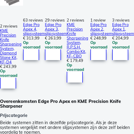
63 reviews
29 reviews
2 reviews
1 review
3 reviews
Edge Pro
Edge Pro
KME
Edge Pro
Edge Pro
2 reviews
Apex 4,
Apex 3,
Precision
Apex 2,
Apex 1,
KME
slijpsysteem
slijpsysteem
Knife
slijpsysteem
slijpsysteem
Precision
€ 313,99
€ 263,99
Sharpening
€ 248,99
€ 204,99
Knife
Op
Op
System,
Op
Op
Sharpening
voorraad
voorraad
R.P.S.H.
voorraad
voorraad
System,
Combo Kit,
Diamond
KF-CBO
Stone Kit,
€ 179,49
KF-D4
Op
€ 243,99
voorraad
Op
voorraad
Overeenkomsten Edge Pro Apex en KME Precision Knife
Sharpener
Prijscategorie
Beide systemen zitten in dezelfde prijscategorie. Als je deze
systemen vergelijkt met andere slijpsystemen zijn deze zelf beiden
voordelig te noemen.