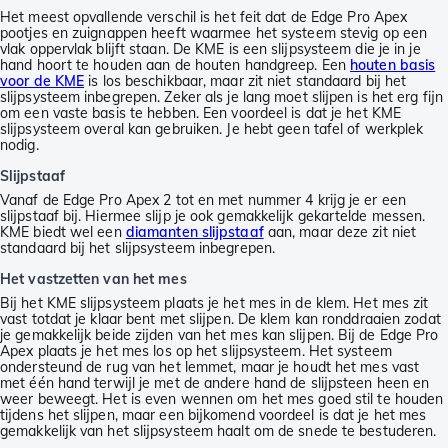
Het meest opvallende verschil is het feit dat de Edge Pro Apex
pootjes en zuignappen heeft waarmee het systeem stevig op een
vlak oppervlak blijft staan. De KME is een slijpsysteem die je in je
hand hoort te houden aan de houten handgreep. Een
houten basis
voor de KME
is los beschikbaar, maar zit niet standaard bij het
slijpsysteem inbegrepen. Zeker als je lang moet slijpen is het erg fijn
om een vaste basis te hebben. Een voordeel is dat je het KME
slijpsysteem overal kan gebruiken. Je hebt geen tafel of werkplek
nodig.
Slijpstaaf
Vanaf de Edge Pro Apex 2 tot en met nummer 4 krijg je er een
slijpstaaf bij. Hiermee slijp je ook gemakkelijk gekartelde messen.
KME biedt wel een
diamanten slijpstaaf
aan, maar deze zit niet
standaard bij het slijpsysteem inbegrepen.
Het vastzetten van het mes
Bij het KME slijpsysteem plaats je het mes in de klem. Het mes zit
vast totdat je klaar bent met slijpen. De klem kan ronddraaien zodat
je gemakkelijk beide zijden van het mes kan slijpen. Bij de Edge Pro
Apex plaats je het mes los op het slijpsysteem. Het systeem
ondersteund de rug van het lemmet, maar je houdt het mes vast
met één hand terwijl je met de andere hand de slijpsteen heen en
weer beweegt. Het is even wennen om het mes goed stil te houden
tijdens het slijpen, maar een bijkomend voordeel is dat je het mes
gemakkelijk van het slijpsysteem haalt om de snede te bestuderen.