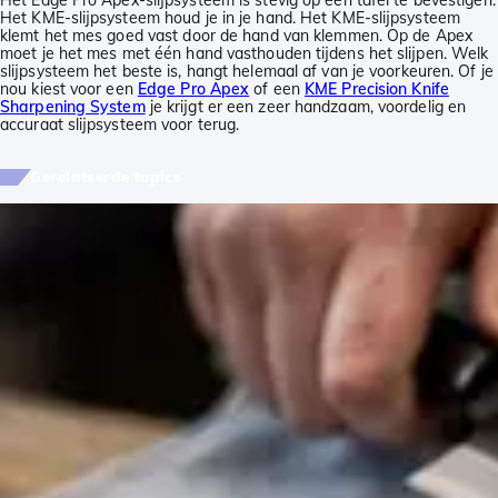
Het Edge Pro Apex-slijpsysteem is stevig op een tafel te bevestigen.
Het KME-slijpsysteem houd je in je hand. Het KME-slijpsysteem
klemt het mes goed vast door de hand van klemmen. Op de Apex
moet je het mes met één hand vasthouden tijdens het slijpen. Welk
slijpsysteem het beste is, hangt helemaal af van je voorkeuren. Of je
nou kiest voor een
Edge Pro Apex
of een
KME Precision Knife
Sharpening System
je krijgt er een zeer handzaam, voordelig en
accuraat slijpsysteem voor terug.
Gerelateerde topics