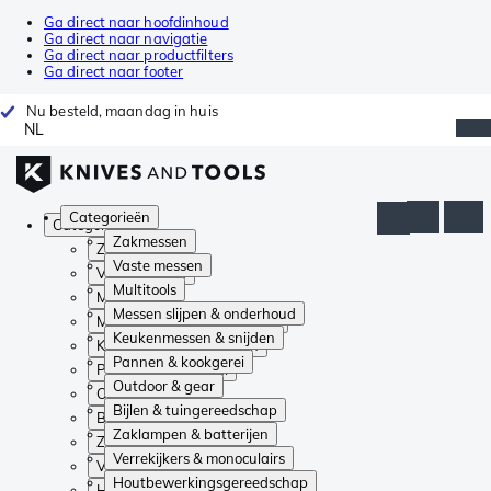
Ga direct naar hoofdinhoud
Ga direct naar navigatie
Ga direct naar productfilters
Ga direct naar footer
Nu besteld, maandag in huis
NL
Categorieën
Categorieën
Zakmessen
Zakmessen
Vaste messen
Vaste messen
Multitools
Multitools
Messen slijpen & onderhoud
Messen slijpen & onderhoud
Keukenmessen & snijden
Keukenmessen & snijden
Pannen & kookgerei
Pannen & kookgerei
Outdoor & gear
Outdoor & gear
Bijlen & tuingereedschap
Bijlen & tuingereedschap
Zaklampen & batterijen
Zaklampen & batterijen
Verrekijkers & monoculairs
Verrekijkers & monoculairs
Houtbewerkingsgereedschap
Houtbewerkingsgereedschap