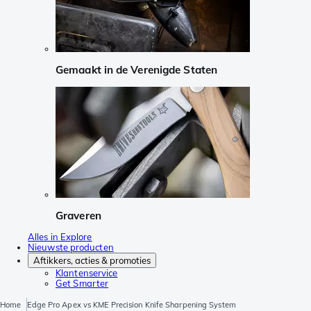
Gemaakt in de Verenigde Staten
Graveren
Alles in Explore
Nieuwste producten
Aftikkers, acties & promoties
Klantenservice
Get Smarter
Home
Edge Pro Apex vs KME Precision Knife Sharpening System