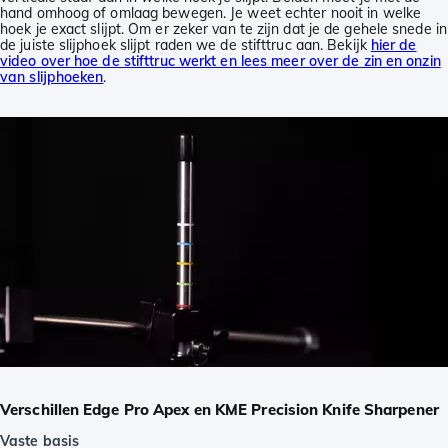
hand omhoog of omlaag bewegen. Je weet echter nooit in welke
hoek je exact slijpt. Om er zeker van te zijn dat je de gehele snede in
de juiste slijphoek slijpt raden we de stifttruc aan. Bekijk
hier de
video over hoe de stifttruc werkt en lees meer over de zin en onzin
van slijphoeken
.
Verschillen Edge Pro Apex en KME Precision Knife Sharpener
Vaste basis