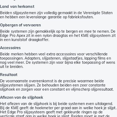
Land van herkomst
Beiden slijpsystemen zijn volledig gemaakt in de Verenigde Staten
en hebben een levenslange garantie op fabrieksfouten.
Opbergen of vervoeren
Beide systemen zijn gemakkelijk op te bergen en mee te nemen. De
Edge Pro Apex zit in een nylon draagtas en het KME slijpsysteem zit
in een kunststof draagkoffer.
Accessoires
Beide merken hebben veel extra accessoires voor verschillende
toepassingen. Adapters, slijpstenen, slijpstaafjes, lapping films en
nog veel meer. De systemen zijn voor bijna elke toepassing of wens
uit te breiden.
Resultaat
De voornaamste overeenkomst is de precisie waarmee beide
slijpsystemen slijpen. Ze behouden beiden een zeer constante
slijphoek en zorgen voor een constant en vlijmscherp slijpresultaat.
Aflezen van de slijphoek
Het aflezen van de slijphoek is bij beide systemen even uitdagend.
Bij de KME geeft de hoekmeter per graad aan in welke hoek je slijpt.
Het Edge Pro slijpsysteem geeft met gekleurde ringen op de
verticale staaf aan in welke hoek je slijpt. Beiden moet je met de