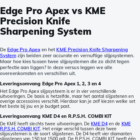
Edge Pro Apex vs KME
Precision Knife
Sharpening System
De
Edge Pro Apex
en het
KME Precision Knife Sharpening
System
zijn beiden zeer accurate en vernuftige slijpsystemen.
Maar hoe kies tussen twee slijpsystemen die zo dicht tegen
perfectie aan liggen? In deze versus leggen we alle
overeenkomsten en verschillen uit.
Leveringsomvang Edge Pro Apex 1, 2, 3 en 4
Het Edge Pro Apex slijpsysteem is er in vier verschillende
uitvoeringen. De basis is hetzelfde, maar het aantal slijpstenen en
overige accessoires verschilt. Hierdoor kan je zelf kiezen welke set
het beste bij jou en je budget past.
Leveringsomvang KME D4 en R.P.S.H. COMBI KIT
De KME heeft slechts twee uitvoeringen. De
KME D4
en de
KME
R.P.S.H. COMBI KIT
. Het enige verschil tussen deze twee
slijpsystemen is de soort slijpstenen. De D4 heeft vier diamanten
slijpstenen van 150 tot 1500 grit. De R.P.S.H. COMBI KIT heeft één