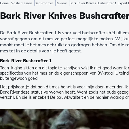
Home
Vaste messen
Get Smarter
Review
Bark River Knives Bushcrafter 1 Expert
Bark River Knives Bushcrafte
De Bark River Bushcrafter 1 is voor veel bushcrafters hét ulti
vooraf gegaan om dit mes zo perfect mogelijk te maken. Wij ku
maakt moet je het mes gebruikt en gedragen hebben. Om die r
mes tot in de details voor je heeft getest.
Bark River Bushcrafter 1
Toen ik ging zitten om dit topic te schrijven wist ik niet goed waar
specificaties van het mes en de eigenschappen van 3V-staal. Uiteinde
buitengewoon goed.
Het prijskaartje dat aan dit mes hangt is voor mijn doen meer dan 
Bark River deze status verworven heeft. Want zoals het oude gezegde
verschil. En die is er zeker! De bouwkwaliteit en de manier waarop di