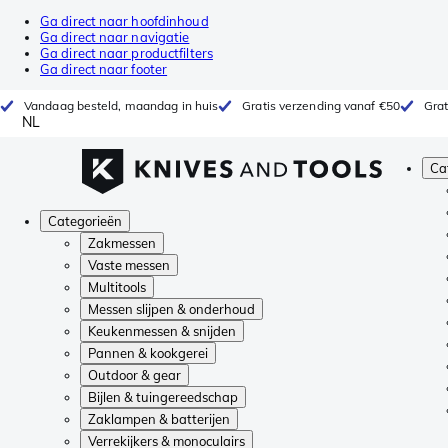
Ga direct naar hoofdinhoud
Ga direct naar navigatie
Ga direct naar productfilters
Ga direct naar footer
Vandaag besteld, maandag in huis
Gratis verzending vanaf €50
Grat
NL
Ca
Categorieën
Zakmessen
Vaste messen
Multitools
Messen slijpen & onderhoud
Keukenmessen & snijden
Pannen & kookgerei
Outdoor & gear
Bijlen & tuingereedschap
Zaklampen & batterijen
Verrekijkers & monoculairs