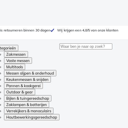
is retourneren binnen 30 dagen
Wij krijgen een 4,8/5 van onze klanten
tegorieën
Zakmessen
Vaste messen
Multitools
Messen slijpen & onderhoud
Keukenmessen & snijden
Pannen & kookgerei
Outdoor & gear
Bijlen & tuingereedschap
Zaklampen & batterijen
Verrekijkers & monoculairs
Houtbewerkingsgereedschap