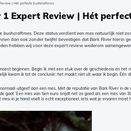
 Review | Hét perfecte bushcraftmes
r 1 Expert Review | Hét perfe
eme bushcraftmes. Deze status verdient een mes natuurlijk niet 
nnen dan ook zonder twijfel bevestigen dat Bark River hierin g
eden hebben wij voor deze expert review wederom samengewerkt
 ik moest beginnen. Begin ik met een stuk over de geschiedenis en he
lijk kwam ik tot de conclusie: het maakt niet uit waar ik begin. Één 
ik normaal uitgeef aan een mes. Met de reputatie van Bark River in 
 gaat ‘Een mes van tien euro snijdt net zo goed als een mes van 300 
t mes in je hand voelt is echt exceptioneel. Iets wat je ervaren moet