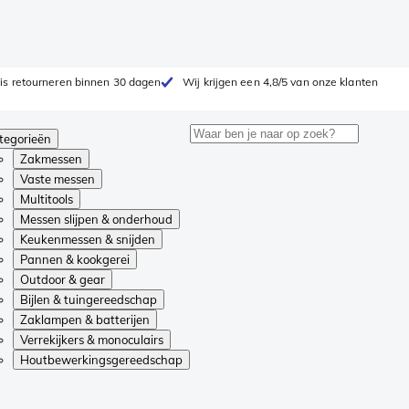
is retourneren binnen 30 dagen
Wij krijgen een 4,8/5 van onze klanten
tegorieën
Zakmessen
Vaste messen
Multitools
Messen slijpen & onderhoud
Keukenmessen & snijden
Pannen & kookgerei
Outdoor & gear
Bijlen & tuingereedschap
Zaklampen & batterijen
Verrekijkers & monoculairs
Houtbewerkingsgereedschap