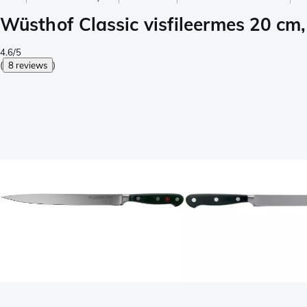
Wüsthof Classic visfileermes 20 c
4.6/5
(
8 reviews
)