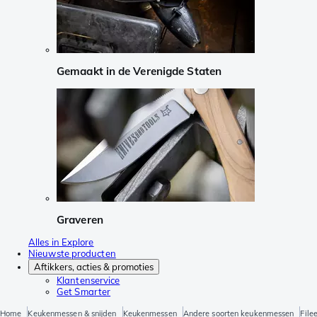
Gemaakt in de Verenigde Staten
Graveren
Alles in Explore
Nieuwste producten
Aftikkers, acties & promoties
Klantenservice
Get Smarter
Home
Keukenmessen & snijden
Keukenmessen
Andere soorten keukenmessen
File