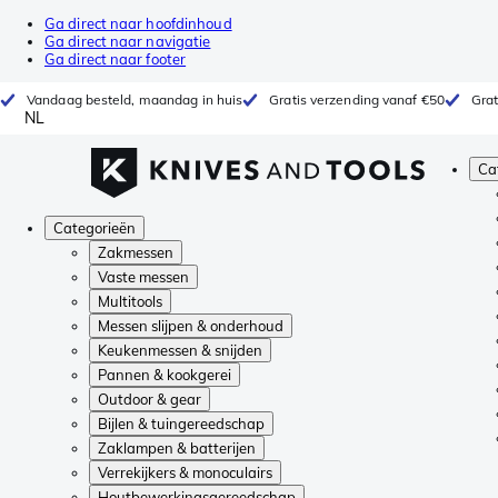
Ga direct naar hoofdinhoud
Ga direct naar navigatie
Ga direct naar footer
Vandaag besteld, maandag in huis
Gratis verzending vanaf €50
Grat
NL
Ca
Categorieën
Zakmessen
Vaste messen
Multitools
Messen slijpen & onderhoud
Keukenmessen & snijden
Pannen & kookgerei
Outdoor & gear
Bijlen & tuingereedschap
Zaklampen & batterijen
Verrekijkers & monoculairs
Houtbewerkingsgereedschap