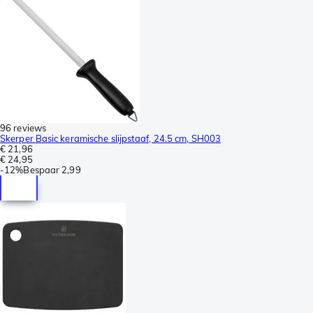
96 reviews
Skerper Basic keramische slijpstaaf, 24.5 cm, SH003
€ 21,96
€ 24,95
-
12%
Bespaar
2,99