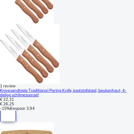
1 review
Knivesandtools Traditional Paring Knife, koolstofstaal, beukenhout, 4-
delige schilmessenset
€ 22,31
€ 26,25
-
15%
Bespaar
3,94