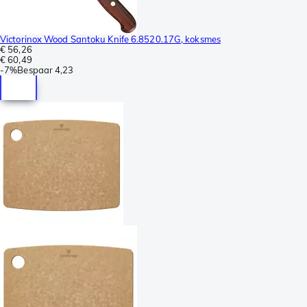
Victorinox Wood Santoku Knife 6.8520.17G, koksmes
€ 56,26
€ 60,49
-
7%
Bespaar
4,23