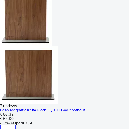
7 reviews
Eden Magnetic Knife Block EQB100 walnoothout
€ 56,32
€ 64,00
-
12%
Bespaar
7,68