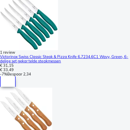
1 review
Victorinox Swiss Classic Steak & Pizza Knife 6.7234.6C1 Wavy, Green, 6-
delige set gekartelde steakmessen
€ 31,15
€ 33,49
-
7%
Bespaar
2,34