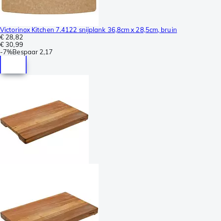
Victorinox Kitchen 7.4122 snijplank 36,8cm x 28,5cm, bruin
€ 28,82
€ 30,99
-
7%
Bespaar
2,17