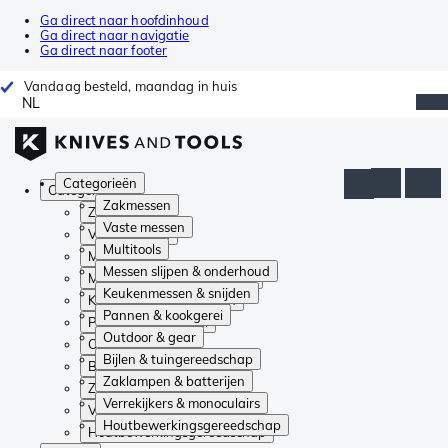
Ga direct naar hoofdinhoud
Ga direct naar navigatie
Ga direct naar footer
Vandaag besteld, maandag in huis
NL
Categorieën
Categorieën
Zakmessen
Zakmessen
Vaste messen
Vaste messen
Multitools
Multitools
Messen slijpen & onderhoud
Messen slijpen & onderhoud
Keukenmessen & snijden
Keukenmessen & snijden
Pannen & kookgerei
Pannen & kookgerei
Outdoor & gear
Outdoor & gear
Bijlen & tuingereedschap
Bijlen & tuingereedschap
Zaklampen & batterijen
Zaklampen & batterijen
Verrekijkers & monoculairs
Verrekijkers & monoculairs
Houtbewerkingsgereedschap
Houtbewerkingsgereedschap