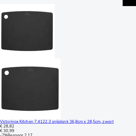
Victorinox Kitchen 7.4122.3 snijplank 36,8cm x 28,5cm, zwart
€ 28,82
€ 30,99
-
7%
Bespaar
2,17