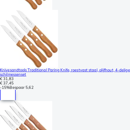
Knivesandtools Traditional Paring Knife, roestvast staal, olijfhout, 4-delige
schilmessenset
€ 31,83
€ 37,45
-
15%
Bespaar
5,62