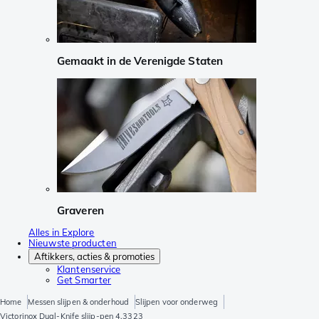
Gemaakt in de Verenigde Staten
Graveren
Alles in Explore
Nieuwste producten
Aftikkers, acties & promoties
Klantenservice
Get Smarter
Home
Messen slijpen & onderhoud
Slijpen voor onderweg
Victorinox Dual-Knife slijp-pen 4.3323