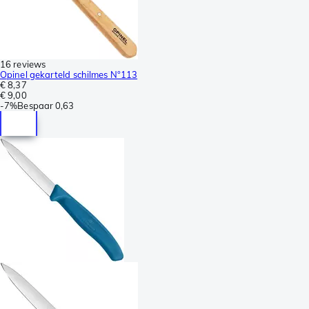
16 reviews
Opinel gekarteld schilmes N°113
€ 8,37
€ 9,00
-
7%
Bespaar
0,63