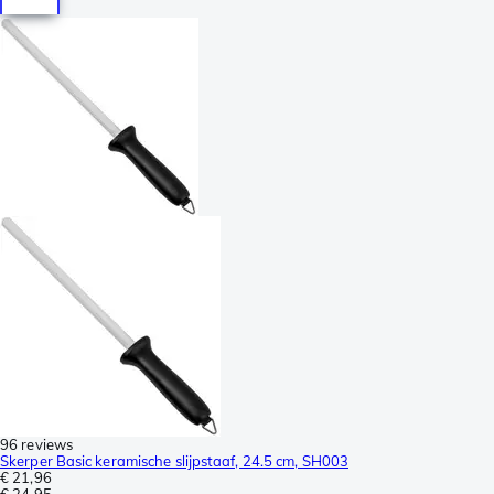
96 reviews
Skerper Basic keramische slijpstaaf, 24.5 cm, SH003
€ 21,96
€ 24,95