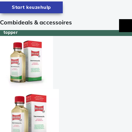
Start keuzehulp
Combideals & accessoires
topper