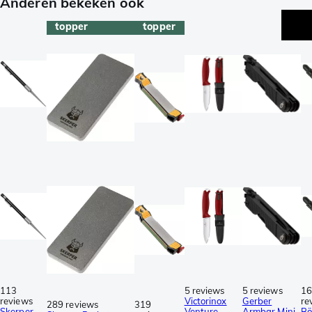
Anderen bekeken ook
topper
topper
113
5 reviews
5 reviews
1
reviews
Victorinox
Gerber
re
289 reviews
319
Skerper
Venture
Armbar Mini
Bö