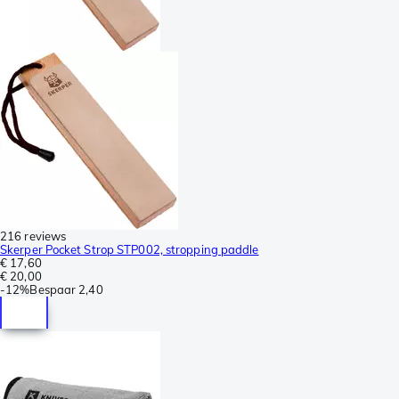
216 reviews
Skerper Pocket Strop STP002, stropping paddle
€ 17,60
€ 20,00
-
12%
Bespaar
2,40