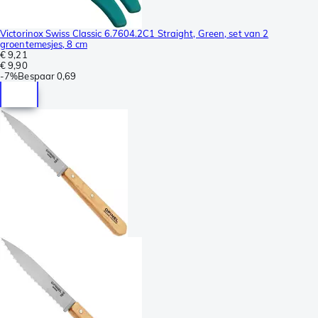
Victorinox Swiss Classic 6.7604.2C1 Straight, Green, set van 2
groentemesjes, 8 cm
€ 9,21
€ 9,90
-
7%
Bespaar
0,69