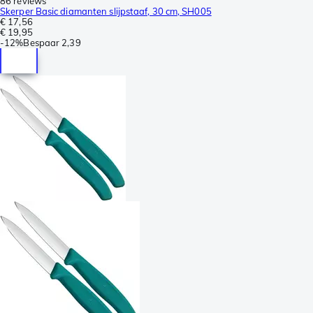
86 reviews
Skerper Basic diamanten slijpstaaf, 30 cm, SH005
€ 17,56
€ 19,95
-
12%
Bespaar
2,39