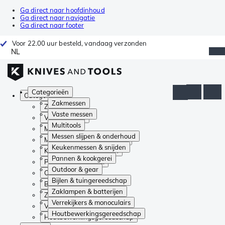
Ga direct naar hoofdinhoud
Ga direct naar navigatie
Ga direct naar footer
Voor 22.00 uur besteld, vandaag verzonden
NL
Categorieën
Categorieën
Zakmessen
Zakmessen
Vaste messen
Vaste messen
Multitools
Multitools
Messen slijpen & onderhoud
Messen slijpen & onderhoud
Keukenmessen & snijden
Keukenmessen & snijden
Pannen & kookgerei
Pannen & kookgerei
Outdoor & gear
Outdoor & gear
Bijlen & tuingereedschap
Bijlen & tuingereedschap
Zaklampen & batterijen
Zaklampen & batterijen
Verrekijkers & monoculairs
Verrekijkers & monoculairs
Houtbewerkingsgereedschap
Houtbewerkingsgereedschap