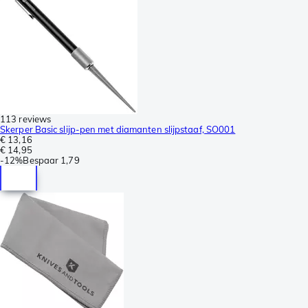
113 reviews
Skerper Basic slijp-pen met diamanten slijpstaaf, SO001
€ 13,16
€ 14,95
-
12%
Bespaar
1,79