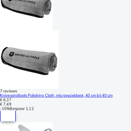
7 reviews
Knivesandtools Polishing Cloth, microvezeldoek, 40 cm bij 40 cm
€ 6,37
€ 7,49
-
15%
Bespaar
1,12