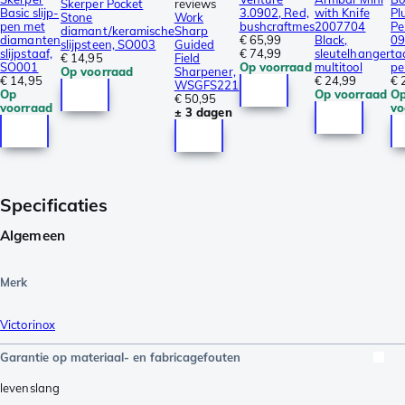
Skerper Pocket
reviews
Basic slijp-
3.0902, Red,
with Knife
Pl
Stone
Work
pen met
bushcraftmes
2007704
Pe
diamant/keramische
Sharp
diamanten
€ 65,99
Black,
0
slijpsteen, SO003
Guided
slijpstaaf,
€ 74,99
sleutelhanger
ta
€ 14,95
Field
SO001
Op voorraad
multitool
pe
Op voorraad
Sharpener,
€ 14,95
€ 24,99
€ 
WSGFS221
Op
Op voorraad
O
€ 50,95
voorraad
vo
± 3 dagen
Specificaties
Algemeen
Merk
Victorinox
Garantie op materiaal- en fabricagefouten
levenslang