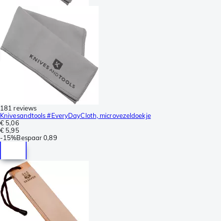
181 reviews
Knivesandtools #EveryDayCloth, microvezeldoekje
€ 5,06
€ 5,95
-
15%
Bespaar
0,89