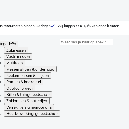
is retourneren binnen 30 dagen
Wij krijgen een 4,8/5 van onze klanten
tegorieën
Zakmessen
Vaste messen
Multitools
Messen slijpen & onderhoud
Keukenmessen & snijden
Pannen & kookgerei
Outdoor & gear
Bijlen & tuingereedschap
Zaklampen & batterijen
Verrekijkers & monoculairs
Houtbewerkingsgereedschap