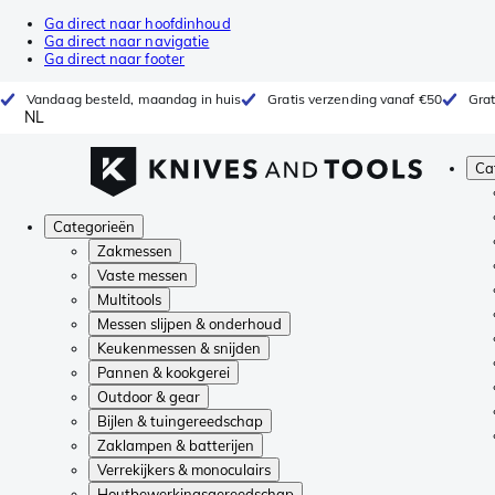
Ga direct naar hoofdinhoud
Ga direct naar navigatie
Ga direct naar footer
Vandaag besteld, maandag in huis
Gratis verzending vanaf €50
Grat
NL
Ca
Categorieën
Zakmessen
Vaste messen
Multitools
Messen slijpen & onderhoud
Keukenmessen & snijden
Pannen & kookgerei
Outdoor & gear
Bijlen & tuingereedschap
Zaklampen & batterijen
Verrekijkers & monoculairs
Houtbewerkingsgereedschap