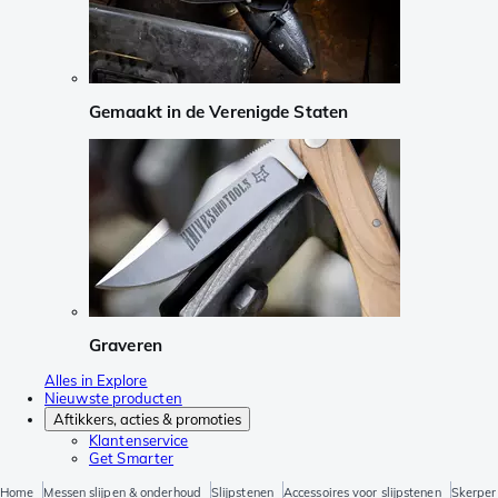
Gemaakt in de Verenigde Staten
Graveren
Alles in Explore
Nieuwste producten
Aftikkers, acties & promoties
Klantenservice
Get Smarter
Home
Messen slijpen & onderhoud
Slijpstenen
Accessoires voor slijpstenen
Skerper