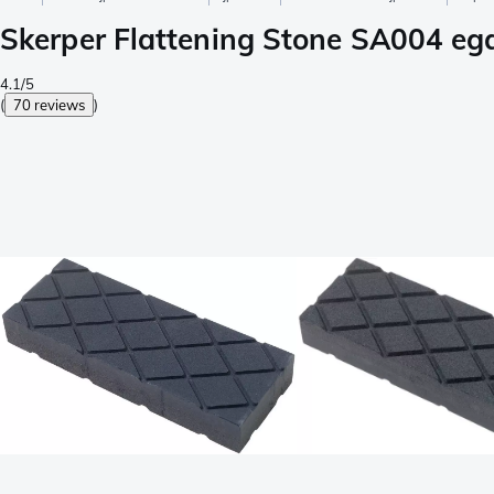
Skerper Flattening Stone SA004 ega
4.1/5
(
70 reviews
)