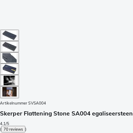
Artikelnummer
SVSA004
Skerper Flattening Stone SA004 egaliseersteen
4.1/5
(
70 reviews
)