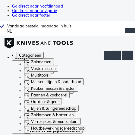
Ga direct naar hoofdinhoud
Ga direct naar navigatie
Ga direct naar footer
Vandaag besteld, maandag in huis
NL
Categorieën
Categorieën
Zakmessen
Zakmessen
Vaste messen
Vaste messen
Multitools
Multitools
Messen slijpen & onderhoud
Messen slijpen & onderhoud
Keukenmessen & snijden
Keukenmessen & snijden
Pannen & kookgerei
Pannen & kookgerei
Outdoor & gear
Outdoor & gear
Bijlen & tuingereedschap
Bijlen & tuingereedschap
Zaklampen & batterijen
Zaklampen & batterijen
Verrekijkers & monoculairs
Verrekijkers & monoculairs
Houtbewerkingsgereedschap
Houtbewerkingsgereedschap