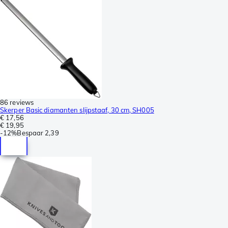
86 reviews
Skerper Basic diamanten slijpstaaf, 30 cm, SH005
€ 17,56
€ 19,95
-
12%
Bespaar
2,39