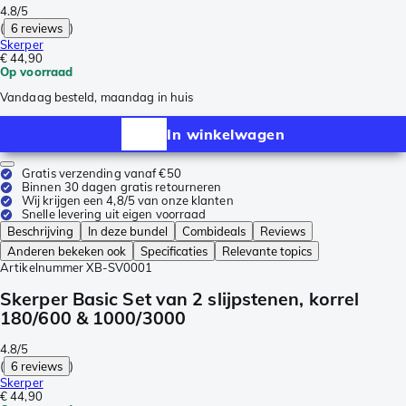
4.8/5
(
6 reviews
)
Skerper
€ 44,90
Op voorraad
Vandaag besteld, maandag in huis
In winkelwagen
Gratis verzending vanaf €50
Binnen 30 dagen gratis retourneren
Wij krijgen een 4,8/5 van onze klanten
Snelle levering uit eigen voorraad
Beschrijving
In deze bundel
Combideals
Reviews
Anderen bekeken ook
Specificaties
Relevante topics
Artikelnummer
XB-SV0001
Skerper Basic Set van 2 slijpstenen, korrel
180/600 & 1000/3000
4.8/5
(
6 reviews
)
Skerper
€ 44,90