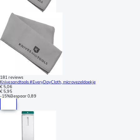
181 reviews
Knivesandtools #EveryDayCloth, microvezeldoekje
€ 5,06
€ 5,95
-
15%
Bespaar
0,89