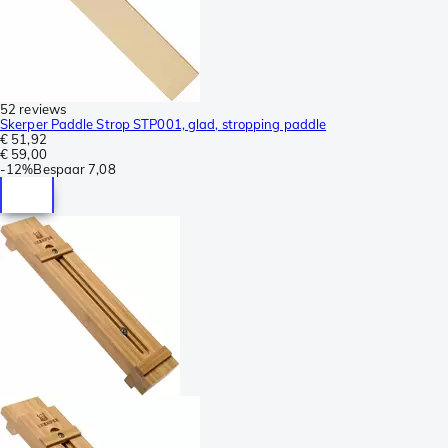
52 reviews
Skerper Paddle Strop STP001, glad, stropping paddle
€ 51,92
€ 59,00
-
12%
Bespaar
7,08