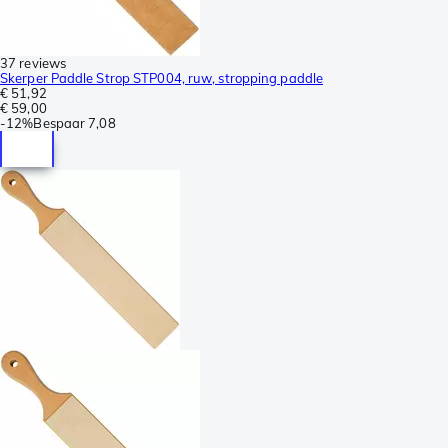
37 reviews
Skerper Paddle Strop STP004, ruw, stropping paddle
€ 51,92
€ 59,00
-
12%
Bespaar
7,08