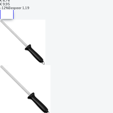
€ 8,76
€ 9,95
-
12%
Bespaar
1,19