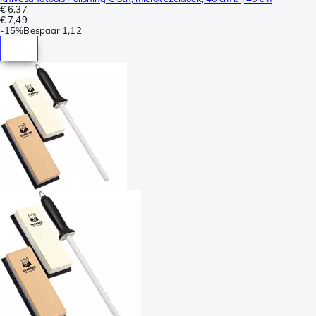
€ 6,37
€ 7,49
-
15%
Bespaar
1,12