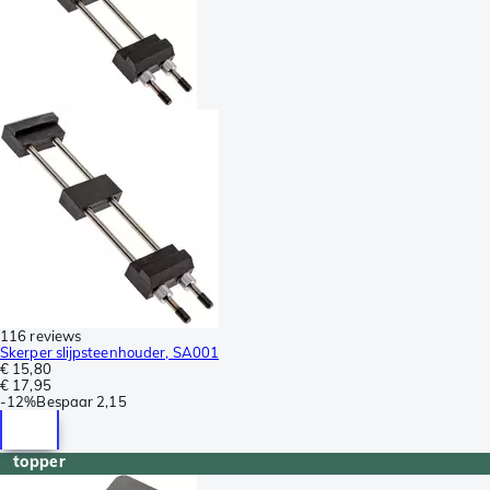
116 reviews
Skerper slijpsteenhouder, SA001
€ 15,80
€ 17,95
-
12%
Bespaar
2,15
topper