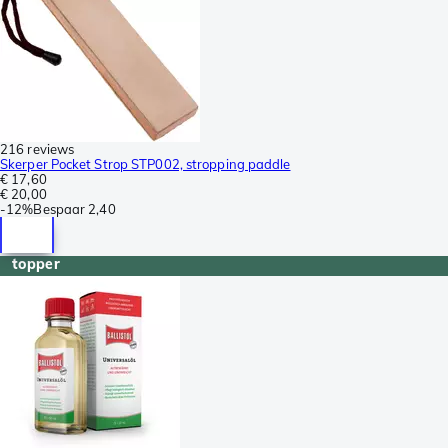
216 reviews
Skerper Pocket Strop STP002, stropping paddle
€ 17,60
€ 20,00
-
12%
Bespaar
2,40
topper