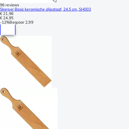
96 reviews
Skerper Basic keramische slijpstaaf, 24.5 cm, SH003
€ 21,96
€ 24,95
-
12%
Bespaar
2,99