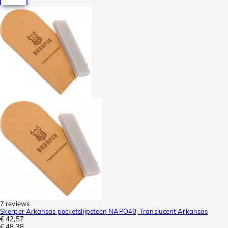
7 reviews
Skerper Arkansas pocketslijpsteen NAPO40, Translucent Arkansas
€ 42,57
€ 48,38