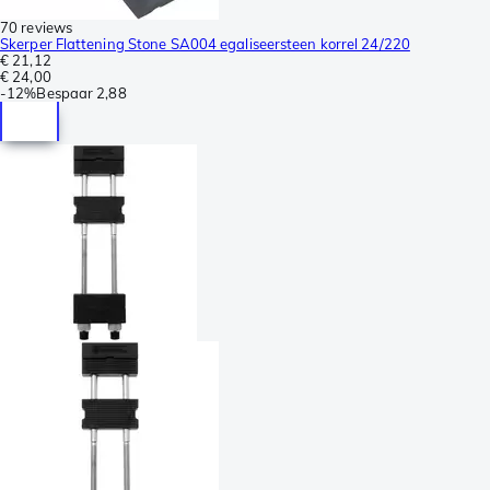
70 reviews
Skerper Flattening Stone SA004 egaliseersteen korrel 24/220
€ 21,12
€ 24,00
-
12%
Bespaar
2,88