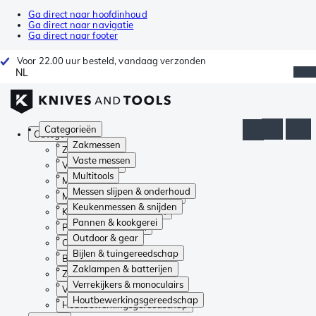
Ga direct naar hoofdinhoud
Ga direct naar navigatie
Ga direct naar footer
Voor 22.00 uur besteld, vandaag verzonden
NL
Categorieën
Categorieën
Zakmessen
Zakmessen
Vaste messen
Vaste messen
Multitools
Multitools
Messen slijpen & onderhoud
Messen slijpen & onderhoud
Keukenmessen & snijden
Keukenmessen & snijden
Pannen & kookgerei
Pannen & kookgerei
Outdoor & gear
Outdoor & gear
Bijlen & tuingereedschap
Bijlen & tuingereedschap
Zaklampen & batterijen
Zaklampen & batterijen
Verrekijkers & monoculairs
Verrekijkers & monoculairs
Houtbewerkingsgereedschap
Houtbewerkingsgereedschap