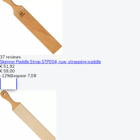
37 reviews
Skerper Paddle Strop STP004, ruw, stropping paddle
€ 51,92
€ 59,00
-
12%
Bespaar
7,08