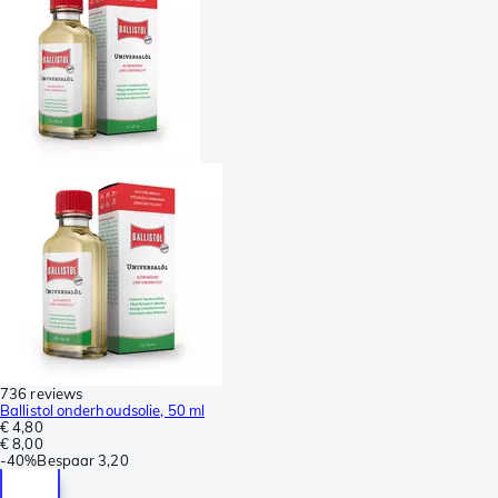
736 reviews
Ballistol onderhoudsolie, 50 ml
€ 4,80
€ 8,00
-
40%
Bespaar
3,20