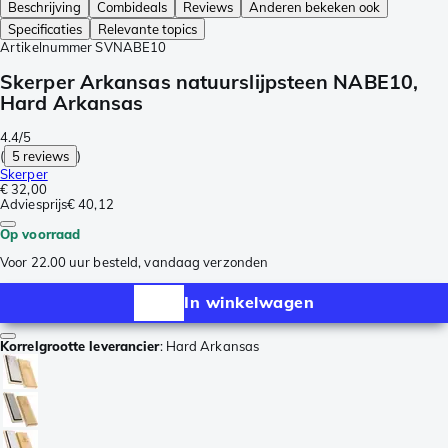
Beschrijving
Combideals
Reviews
Anderen bekeken ook
Specificaties
Relevante topics
Artikelnummer
SVNABE10
Skerper Arkansas natuurslijpsteen NABE10,
Hard Arkansas
4.4/5
(
5 reviews
)
Skerper
€ 32,00
Adviesprijs
€ 40,12
Op voorraad
Voor 22.00 uur besteld, vandaag verzonden
In winkelwagen
Korrelgrootte leverancier
:
Hard Arkansas