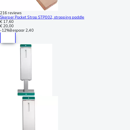
216 reviews
Skerper Pocket Strop STP002, stropping paddle
€ 17,60
€ 20,00
-
12%
Bespaar
2,40