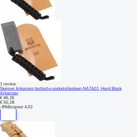
1 review
Skerper Arkansas tactische pocketslijpsteen NATA01, Hard Black
Arkansas
€ 46,26
€ 50,28
-
8%
Bespaar
4,02