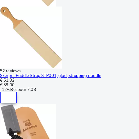
52 reviews
Skerper Paddle Strop STP001, glad, stropping paddle
€ 51,92
€ 59,00
-
12%
Bespaar
7,08