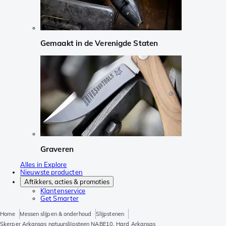
Gemaakt in de Verenigde Staten
Graveren
Alles in Explore
Nieuwste producten
Aftikkers, acties & promoties
Klantenservice
Get Smarter
Home
Messen slijpen & onderhoud
Slijpstenen
Skerper Arkansas natuurslijpsteen NABE10, Hard Arkansas