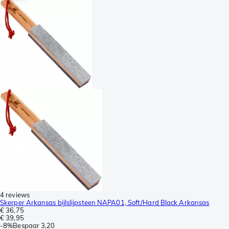
4 reviews
Skerper Arkansas bijlslijpsteen NAPA01, Soft/Hard Black Arkansas
€ 36,75
€ 39,95
-
8%
Bespaar
3,20