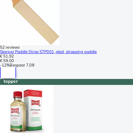
52 reviews
Skerper Paddle Strop STP001, glad, stropping paddle
€ 51,92
€ 59,00
-
12%
Bespaar
7,08
topper