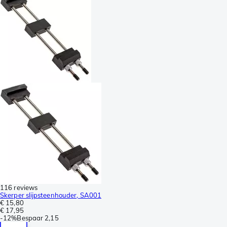
116 reviews
Skerper slijpsteenhouder, SA001
€ 15,80
€ 17,95
-
12%
Bespaar
2,15