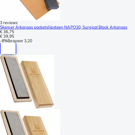
3 reviews
Skerper Arkansas pocketslijpsteen NAPO30, Surgical Black Arkansas
€ 36,75
€ 39,95
-
8%
Bespaar
3,20