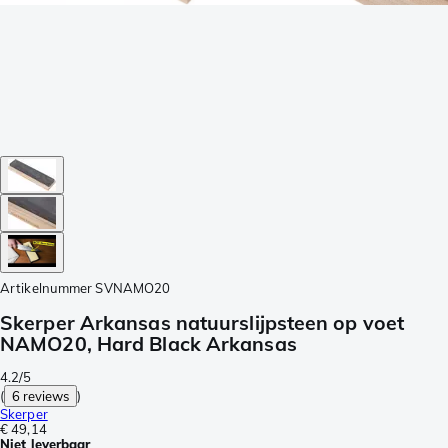
Artikelnummer
SVNAMO20
Skerper Arkansas natuurslijpsteen op voet
NAMO20, Hard Black Arkansas
4.2/5
(
6 reviews
)
Skerper
€ 49,14
Niet leverbaar