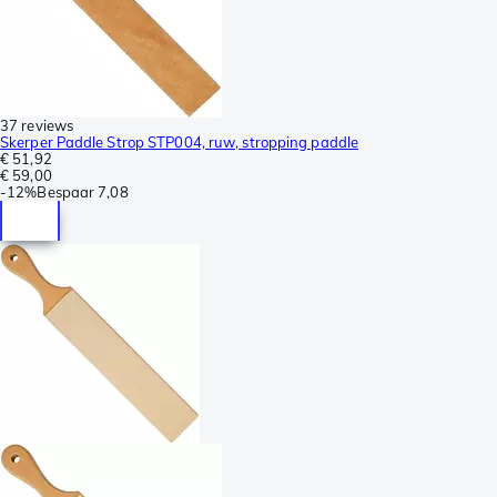
37 reviews
Skerper Paddle Strop STP004, ruw, stropping paddle
€ 51,92
€ 59,00
-
12%
Bespaar
7,08