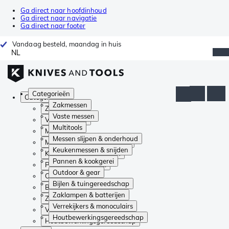
Ga direct naar hoofdinhoud
Ga direct naar navigatie
Ga direct naar footer
Vandaag besteld, maandag in huis
NL
Categorieën
Categorieën
Zakmessen
Zakmessen
Vaste messen
Vaste messen
Multitools
Multitools
Messen slijpen & onderhoud
Messen slijpen & onderhoud
Keukenmessen & snijden
Keukenmessen & snijden
Pannen & kookgerei
Pannen & kookgerei
Outdoor & gear
Outdoor & gear
Bijlen & tuingereedschap
Bijlen & tuingereedschap
Zaklampen & batterijen
Zaklampen & batterijen
Verrekijkers & monoculairs
Verrekijkers & monoculairs
Houtbewerkingsgereedschap
Houtbewerkingsgereedschap