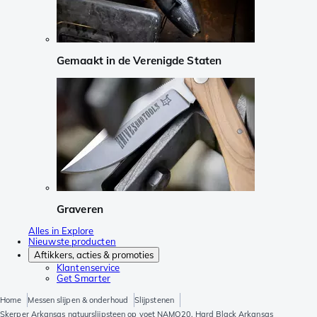
Gemaakt in de Verenigde Staten
Graveren
Alles in Explore
Nieuwste producten
Aftikkers, acties & promoties
Klantenservice
Get Smarter
Home
Messen slijpen & onderhoud
Slijpstenen
Skerper Arkansas natuurslijpsteen op voet NAMO20, Hard Black Arkansas