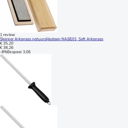
1 review
Skerper Arkansas natuurslijpsteen NABE01, Soft Arkansas
€ 35,20
€ 38,26
-
8%
Bespaar
3,06