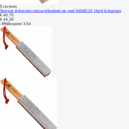
5 reviews
Skerper Arkansas natuurslijpsteen op voet NAMO10, Hard Arkansas
€ 40,75
€ 44,29
-
8%
Bespaar
3,54