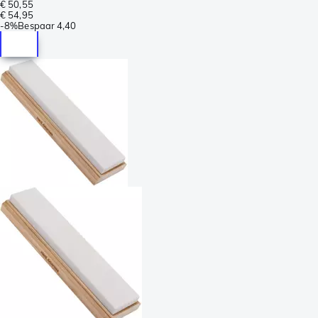
€ 50,55
€ 54,95
-
8%
Bespaar
4,40