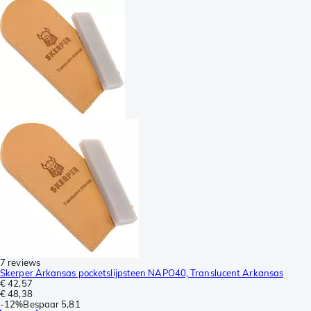
7 reviews
Skerper Arkansas pocketslijpsteen NAPO40, Translucent Arkansas
€ 42,57
€ 48,38
-
12%
Bespaar
5,81