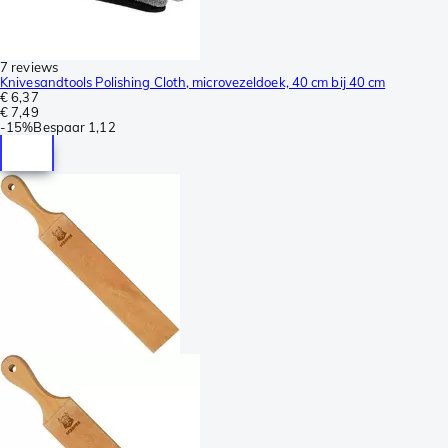
7 reviews
Knivesandtools Polishing Cloth, microvezeldoek, 40 cm bij 40 cm
€ 6,37
€ 7,49
-
15%
Bespaar
1,12