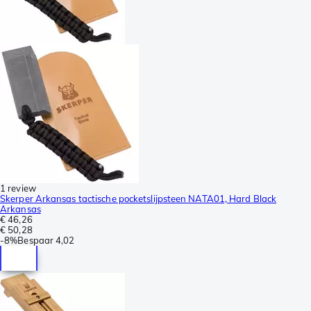
1 review
Skerper Arkansas tactische pocketslijpsteen NATA01, Hard Black
Arkansas
€ 46,26
€ 50,28
-
8%
Bespaar
4,02