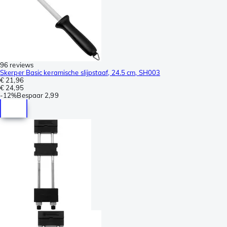
96 reviews
Skerper Basic keramische slijpstaaf, 24.5 cm, SH003
€ 21,96
€ 24,95
-
12%
Bespaar
2,99