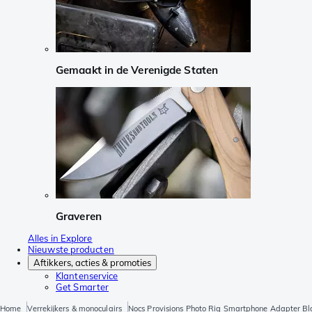
Gemaakt in de Verenigde Staten
Graveren
Alles in Explore
Nieuwste producten
Aftikkers, acties & promoties
Klantenservice
Get Smarter
Home
Verrekijkers & monoculairs
Nocs Provisions Photo Rig Smartphone Adapter B