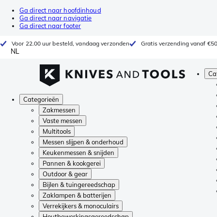
Ga direct naar hoofdinhoud
Ga direct naar navigatie
Ga direct naar footer
Voor 22.00 uur besteld, vandaag verzonden
Gratis verzending vanaf €5
NL
Ca
Categorieën
Zakmessen
Vaste messen
Multitools
Messen slijpen & onderhoud
Keukenmessen & snijden
Pannen & kookgerei
Outdoor & gear
Bijlen & tuingereedschap
Zaklampen & batterijen
Verrekijkers & monoculairs
Houtbewerkingsgereedschap