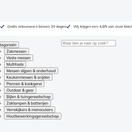
0
Gratis retourneren binnen 30 dagen
Wij krijgen een 4,8/5 van onze klan
tegorieën
Zakmessen
Vaste messen
Multitools
Messen slijpen & onderhoud
Keukenmessen & snijden
Pannen & kookgerei
Outdoor & gear
Bijlen & tuingereedschap
Zaklampen & batterijen
Verrekijkers & monoculairs
Houtbewerkingsgereedschap