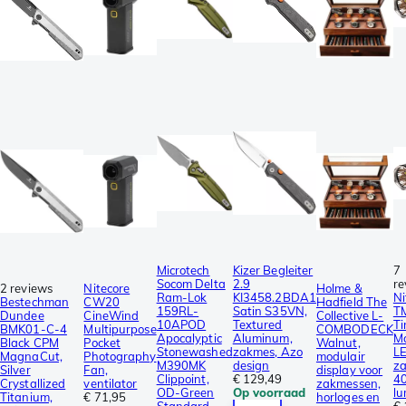
Microtech
Kizer Begleiter
7
Socom Delta
2.9
re
2 reviews
Nitecore
Holme &
Ram-Lok
KI3458.2BDA1
Ni
Bestechman
CW20
Hadfield The
159RL-
Satin S35VN,
T
Dundee
CineWind
Collective L-
10APOD
Textured
Ti
BMK01-C-4
Multipurpose
COMBODECK
Apocalyptic
Aluminum,
M
Black CPM
Pocket
Walnut,
Stonewashed
zakmes, Azo
L
MagnaCut,
Photography
modulair
M390MK
design
za
Silver
Fan,
display voor
Clippoint,
€ 129,49
4
Crystallized
ventilator
zakmessen,
OD-Green
Op voorraad
l
Titanium,
€ 71,95
horloges en