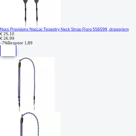
Nocs Provisions NocLoc Tapestry Neck Strap Flora 556599, draagriem
€ 25,10
€ 26,99
-
7%
Bespaar
1,89