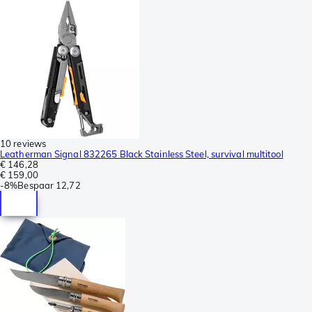
10 reviews
Leatherman Signal 832265 Black Stainless Steel, survival multitool
€ 146,28
€ 159,00
-
8%
Bespaar
12,72