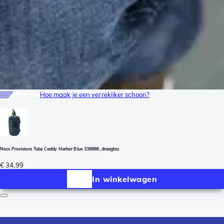
How-to
Hoe maak je een verrekijker schoon?
Nocs Provisions Tube Caddy Harbor Blue 338886, draagtas
€ 34,99
In winkelwagen