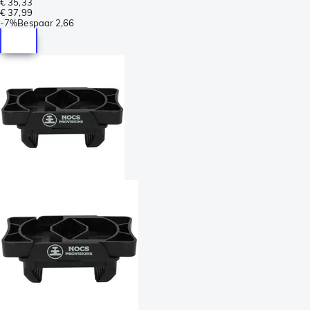
€ 35,33
€ 37,99
-
7%
Bespaar
2,66