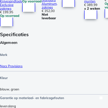
Standard
€ 
Knivesandtools
Op voorraad
munten
Aluminum,
O
Exclusive
€ 389,99
zakmes
v
zakmes
± 2 weken
€ 352,00
€ 199,95
Niet
Op voorraad
leverbaar
Specificaties
Algemeen
Merk
Nocs Provisions
Kleur
blauw
,
groen
Garantie op materiaal- en fabricagefouten
levenslang