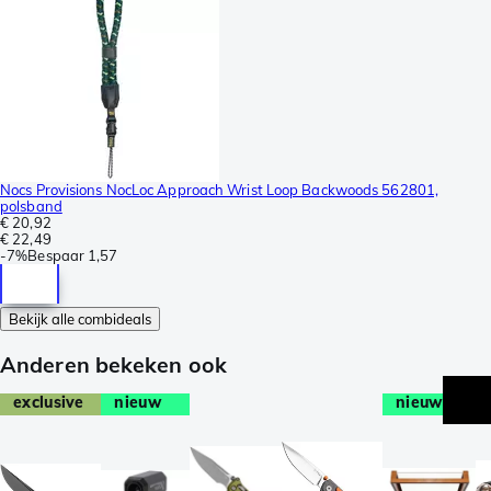
Nocs Provisions NocLoc Approach Wrist Loop Backwoods 562801,
polsband
€ 20,92
€ 22,49
-
7%
Bespaar
1,57
Bekijk alle combideals
Anderen bekeken ook
exclusive
nieuw
nieuw