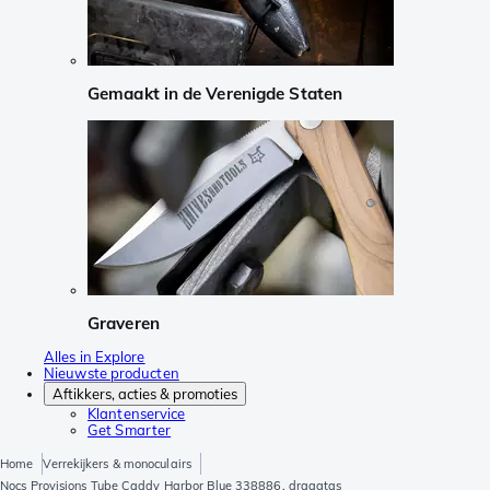
Gemaakt in de Verenigde Staten
Graveren
Alles in Explore
Nieuwste producten
Aftikkers, acties & promoties
Klantenservice
Get Smarter
Home
Verrekijkers & monoculairs
Nocs Provisions Tube Caddy Harbor Blue 338886, draagtas