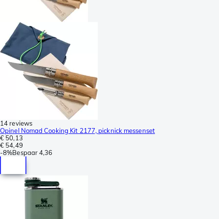
14 reviews
Opinel Nomad Cooking Kit 2177, picknick messenset
€ 50,13
€ 54,49
-
8%
Bespaar
4,36