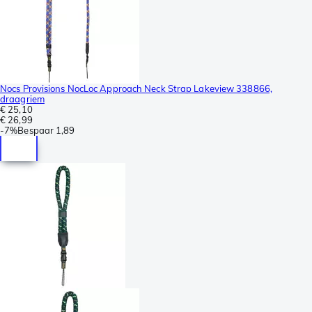
Nocs Provisions NocLoc Approach Neck Strap Lakeview 338866,
draagriem
€ 25,10
€ 26,99
-
7%
Bespaar
1,89