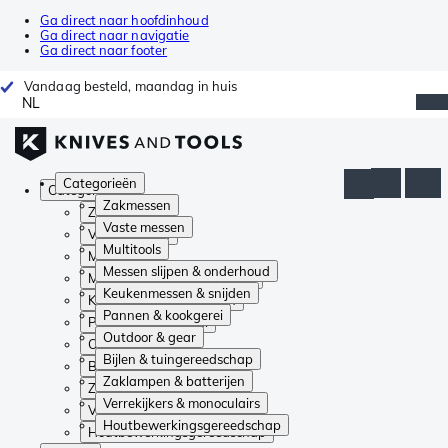
Ga direct naar hoofdinhoud
Ga direct naar navigatie
Ga direct naar footer
Vandaag besteld, maandag in huis
NL
Categorieën
Categorieën
Zakmessen
Zakmessen
Vaste messen
Vaste messen
Multitools
Multitools
Messen slijpen & onderhoud
Messen slijpen & onderhoud
Keukenmessen & snijden
Keukenmessen & snijden
Pannen & kookgerei
Pannen & kookgerei
Outdoor & gear
Outdoor & gear
Bijlen & tuingereedschap
Bijlen & tuingereedschap
Zaklampen & batterijen
Zaklampen & batterijen
Verrekijkers & monoculairs
Verrekijkers & monoculairs
Houtbewerkingsgereedschap
Houtbewerkingsgereedschap