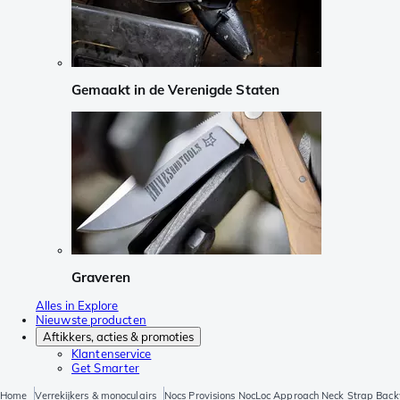
Gemaakt in de Verenigde Staten
Graveren
Alles in Explore
Nieuwste producten
Aftikkers, acties & promoties
Klantenservice
Get Smarter
Home
Verrekijkers & monoculairs
Nocs Provisions NocLoc Approach Neck Strap Ba