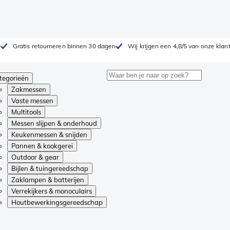
0
Gratis retourneren binnen 30 dagen
Wij krijgen een 4,8/5 van onze klan
tegorieën
Zakmessen
Vaste messen
Multitools
Messen slijpen & onderhoud
Keukenmessen & snijden
Pannen & kookgerei
Outdoor & gear
Bijlen & tuingereedschap
Zaklampen & batterijen
Verrekijkers & monoculairs
Houtbewerkingsgereedschap