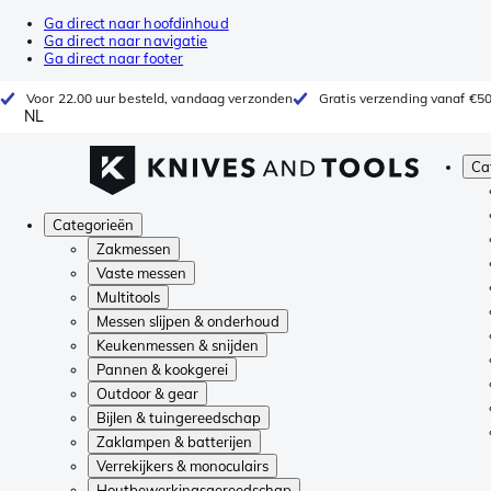
Ga direct naar hoofdinhoud
Ga direct naar navigatie
Ga direct naar footer
Voor 22.00 uur besteld, vandaag verzonden
Gratis verzending vanaf €5
NL
Ca
Categorieën
Zakmessen
Vaste messen
Multitools
Messen slijpen & onderhoud
Keukenmessen & snijden
Pannen & kookgerei
Outdoor & gear
Bijlen & tuingereedschap
Zaklampen & batterijen
Verrekijkers & monoculairs
Houtbewerkingsgereedschap