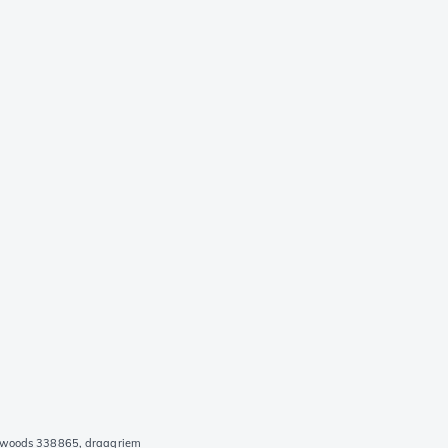
ckwoods 338865, draagriem