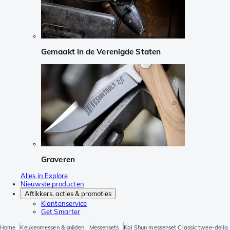
Gemaakt in de Verenigde Staten
Graveren
Alles in Explore
Nieuwste producten
Aftikkers, acties & promoties
Klantenservice
Get Smarter
Home
Keukenmessen & snijden
Messensets
Kai Shun messenset Classic twee-delig