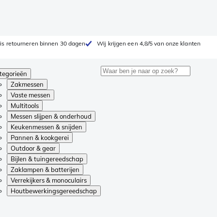
is retourneren binnen 30 dagen
Wij krijgen een 4,8/5 van onze klanten
tegorieën
Zakmessen
Vaste messen
Multitools
Messen slijpen & onderhoud
Keukenmessen & snijden
Pannen & kookgerei
Outdoor & gear
Bijlen & tuingereedschap
Zaklampen & batterijen
Verrekijkers & monoculairs
Houtbewerkingsgereedschap