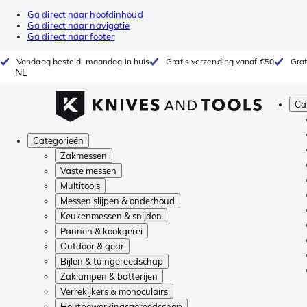
Ga direct naar hoofdinhoud
Ga direct naar navigatie
Ga direct naar footer
Vandaag besteld, maandag in huis
Gratis verzending vanaf €50
Grat
NL
Ca
Categorieën
Zakmessen
Vaste messen
Multitools
Messen slijpen & onderhoud
Keukenmessen & snijden
Pannen & kookgerei
Outdoor & gear
Bijlen & tuingereedschap
Zaklampen & batterijen
Verrekijkers & monoculairs
Houtbewerkingsgereedschap