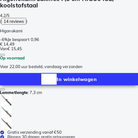
koolstofstaal
4.2/5
(
14 reviews
)
Higonokami
-
6%
Je bespaart
0,96
€ 14,49
Van
€ 15,45
Op voorraad
Voor 22.00 uur besteld, vandaag verzonden
In winkelwagen
Lemmetlengte
:
7,3 cm
Gratis verzending vanaf €50
Binnen 30 dagen gratis retourneren