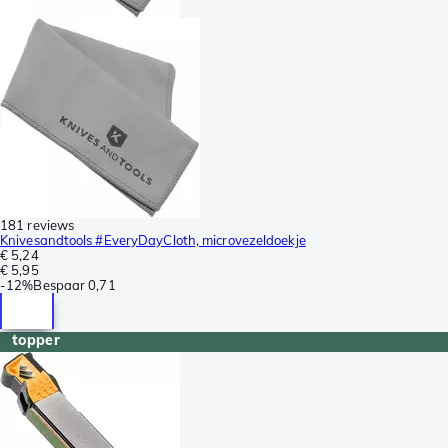
181 reviews
Knivesandtools #EveryDayCloth, microvezeldoekje
€ 5,24
€ 5,95
-
12%
Bespaar
0,71
topper