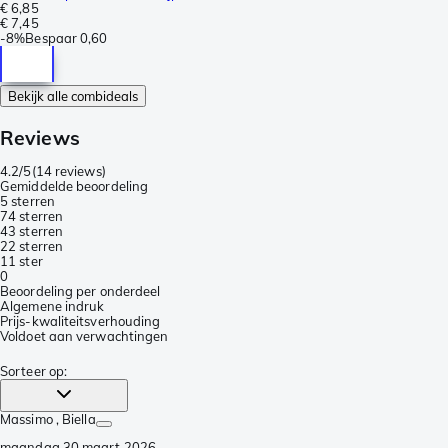
€ 6,85
€ 7,45
-
8%
Bespaar
0,60
Bekijk alle combideals
Reviews
4.2/5
(
14 reviews
)
Gemiddelde beoordeling
5 sterren
7
4 sterren
4
3 sterren
2
2 sterren
1
1 ster
0
Beoordeling per onderdeel
Algemene indruk
Prijs-kwaliteitsverhouding
Voldoet aan verwachtingen
Sorteer op
:
Massimo
, Biella
maandag 30 maart 2026