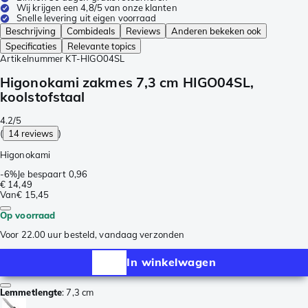
Wij krijgen een 4,8/5 van onze klanten
Snelle levering uit eigen voorraad
Beschrijving
Combideals
Reviews
Anderen bekeken ook
Specificaties
Relevante topics
Artikelnummer
KT-HIGO04SL
Higonokami zakmes 7,3 cm HIGO04SL,
koolstofstaal
4.2/5
(
14 reviews
)
Higonokami
-
6%
Je bespaart
0,96
€ 14,49
Van
€ 15,45
Op voorraad
Voor 22.00 uur besteld, vandaag verzonden
In winkelwagen
Lemmetlengte
:
7,3 cm