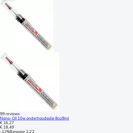
99 reviews
Nano-Oil 10w onderhoudsolie 8cc/8ml
€ 16,27
€ 18,49
-
12%
Bespaar
2,22