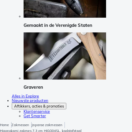
Gemaakt in de Verenigde Staten
Graveren
Alles in Explore
Nieuwste producten
Aftikkers, acties & promoties
Klantenservice
Get Smarter
Home
Zakmessen
Japanse zakmessen
Higonokami zakmes 7,3 cm HIGO04SL, koolstofstaal