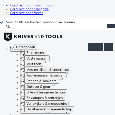
Ga direct naar hoofdinhoud
Ga direct naar navigatie
Ga direct naar footer
Voor 22.00 uur besteld, vandaag verzonden
NL
Categorieën
Categorieën
Zakmessen
Zakmessen
Vaste messen
Vaste messen
Multitools
Multitools
Messen slijpen & onderhoud
Messen slijpen & onderhoud
Keukenmessen & snijden
Keukenmessen & snijden
Pannen & kookgerei
Pannen & kookgerei
Outdoor & gear
Outdoor & gear
Bijlen & tuingereedschap
Bijlen & tuingereedschap
Zaklampen & batterijen
Zaklampen & batterijen
Verrekijkers & monoculairs
Verrekijkers & monoculairs
Houtbewerkingsgereedschap
Houtbewerkingsgereedschap