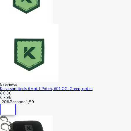
5 reviews
Knivesandtools #MatchPatch, #01 OG-Green, patch
€ 6,36
€ 7,95
-
20%
Bespaar
1,59