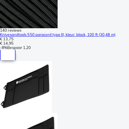
140 reviews
Knivesandtools 550 paracord type III, kleur: black, 100 ft (30,48 m)
€ 13,75
€ 14,95
-
8%
Bespaar
1,20