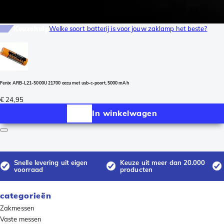
Keuzehulp
Welke soort batterij is voor jouw zaklamp het beste?
Fenix ARB-L21-5000U 21700 accu met usb-c-poort, 5000 mAh
€ 24,95
In winkelwagen
Snelle levering uit eigen
Keuze uit meer dan 20.000
voorraad
producten
categorieën
Zakmessen
Vaste messen