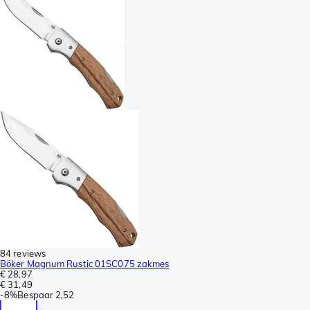
84 reviews
Böker Magnum Rustic 01SC075 zakmes
€ 28,97
€ 31,49
-
8%
Bespaar
2,52