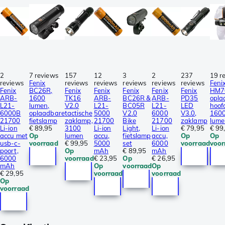
2
7 reviews
157
12
3
2
237
19 r
reviews
Fenix
reviews
reviews
reviews
reviews
reviews
Feni
Fenix
BC26R,
Fenix
Fenix
Fenix
Fenix
Fenix
HM7
ARB-
1600
TK16
ARB-
BC26R &
ARB-
PD35
opla
L21-
lumen,
V2.0
L21-
BC05R
L21-
LED
hoof
6000B
oplaadbare
tactische
5000
V2.0
6000
V3.0,
160
21700
fietslamp
zaklamp,
21700
Bike
21700
zaklamp
lume
Li-ion
€ 89,95
3100
Li-ion
Light,
Li-ion
€ 79,95
€ 99
accu met
Op
lumen
accu,
fietslamp
accu,
Op
Op
usb-c-
voorraad
€ 99,95
5000
set
6000
voorraad
voor
poort,
Op
mAh
€ 89,95
mAh
6000
voorraad
€ 23,95
Op
€ 26,95
mAh
Op
voorraad
Op
€ 29,95
voorraad
voorraad
Op
voorraad