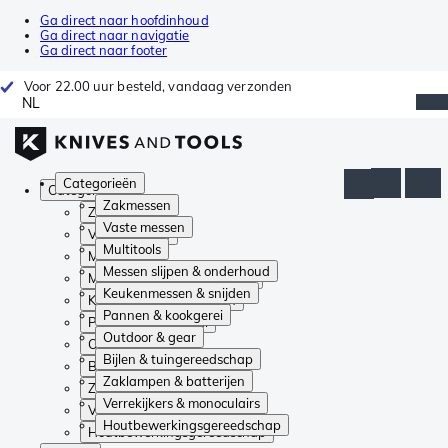
Ga direct naar hoofdinhoud
Ga direct naar navigatie
Ga direct naar footer
Voor 22.00 uur besteld, vandaag verzonden
NL
Categorieën
Categorieën
Zakmessen
Zakmessen
Vaste messen
Vaste messen
Multitools
Multitools
Messen slijpen & onderhoud
Messen slijpen & onderhoud
Keukenmessen & snijden
Keukenmessen & snijden
Pannen & kookgerei
Pannen & kookgerei
Outdoor & gear
Outdoor & gear
Bijlen & tuingereedschap
Bijlen & tuingereedschap
Zaklampen & batterijen
Zaklampen & batterijen
Verrekijkers & monoculairs
Verrekijkers & monoculairs
Houtbewerkingsgereedschap
Houtbewerkingsgereedschap