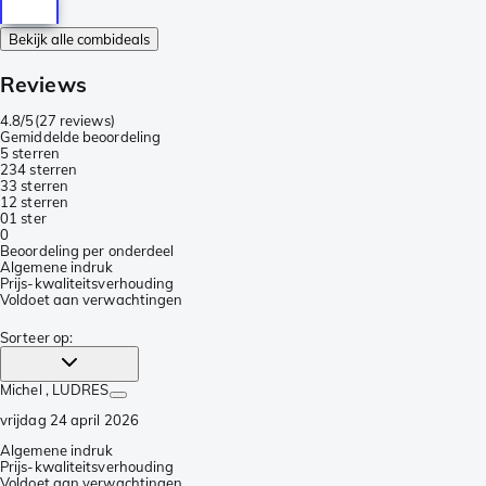
Bekijk alle combideals
Reviews
4.8/5
(
27 reviews
)
Gemiddelde beoordeling
5 sterren
23
4 sterren
3
3 sterren
1
2 sterren
0
1 ster
0
Beoordeling per onderdeel
Algemene indruk
Prijs-kwaliteitsverhouding
Voldoet aan verwachtingen
Sorteer op
:
Michel
, LUDRES
vrijdag 24 april 2026
Algemene indruk
Prijs-kwaliteitsverhouding
Voldoet aan verwachtingen