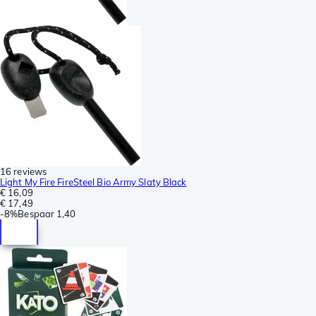
16 reviews
Light My Fire FireSteel Bio Army Slaty Black
€ 16,09
€ 17,49
-
8%
Bespaar
1,40