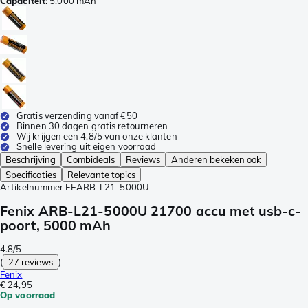
Capaciteit
:
5.000 mAh
Gratis verzending vanaf €50
Binnen 30 dagen gratis retourneren
Wij krijgen een 4,8/5 van onze klanten
Snelle levering uit eigen voorraad
Beschrijving
Combideals
Reviews
Anderen bekeken ook
Specificaties
Relevante topics
Artikelnummer
FEARB-L21-5000U
Fenix ARB-L21-5000U 21700 accu met usb-c-
poort, 5000 mAh
4.8/5
(
27 reviews
)
Fenix
€ 24,95
Op voorraad