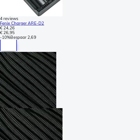
4 reviews
Fenix Charger ARE-D2
€ 24,26
€ 26,95
-
10%
Bespaar
2,69