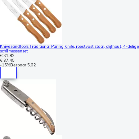
Knivesandtools Traditional Paring Knife, roestvast staal, olijfhout, 4-delige
schilmessenset
€ 31,83
€ 37,45
-
15%
Bespaar
5,62