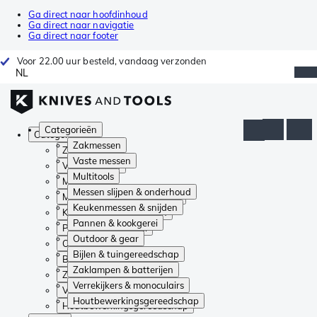
Ga direct naar hoofdinhoud
Ga direct naar navigatie
Ga direct naar footer
Voor 22.00 uur besteld, vandaag verzonden
NL
Categorieën
Categorieën
Zakmessen
Zakmessen
Vaste messen
Vaste messen
Multitools
Multitools
Messen slijpen & onderhoud
Messen slijpen & onderhoud
Keukenmessen & snijden
Keukenmessen & snijden
Pannen & kookgerei
Pannen & kookgerei
Outdoor & gear
Outdoor & gear
Bijlen & tuingereedschap
Bijlen & tuingereedschap
Zaklampen & batterijen
Zaklampen & batterijen
Verrekijkers & monoculairs
Verrekijkers & monoculairs
Houtbewerkingsgereedschap
Houtbewerkingsgereedschap