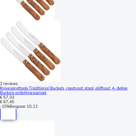
2 reviews
Knivesandtools Traditional Buckels, roestvast staal, olijfhout, 4-delige
Buckels ontbijtmessenset
€ 57,33
€ 67,45
-
15%
Bespaar
10,12