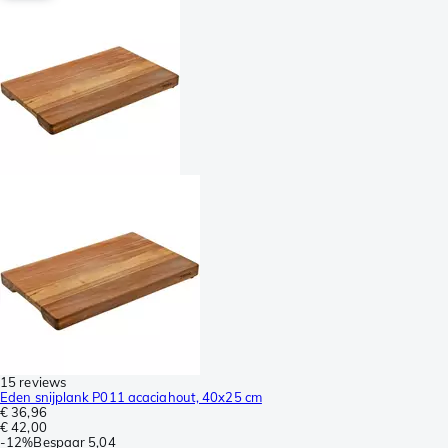
15 reviews
Eden snijplank P011 acaciahout, 40x25 cm
€ 36,96
€ 42,00
-
12%
Bespaar
5,04