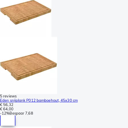
5 reviews
Eden snijplank P012 bamboehout, 45x30 cm
€ 56,32
€ 64,00
-
12%
Bespaar
7,68