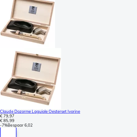
Claude Dozorme Laguiole Oesterset Ivorine
€ 79,97
€ 85,99
-
7%
Bespaar
6,02