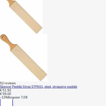
52 reviews
Skerper Paddle Strop STP001, glad, stropping paddle
€ 51,92
€ 59,00
-
12%
Bespaar
7,08