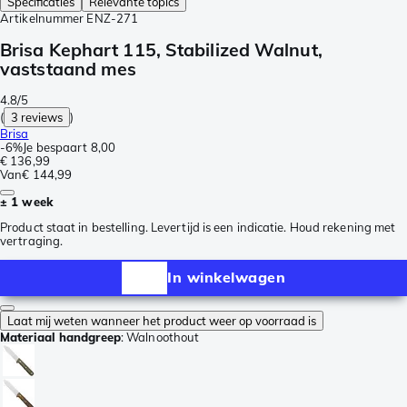
Specificaties
Relevante topics
Artikelnummer
ENZ-271
Brisa Kephart 115, Stabilized Walnut,
vaststaand mes
4.8/5
(
3 reviews
)
Brisa
-
6%
Je bespaart
8,00
€ 136,99
Van
€ 144,99
± 1 week
Product staat in bestelling. Levertijd is een indicatie. Houd rekening met
vertraging.
In winkelwagen
Laat mij weten wanneer het product weer op voorraad is
Materiaal handgreep
:
Walnoothout