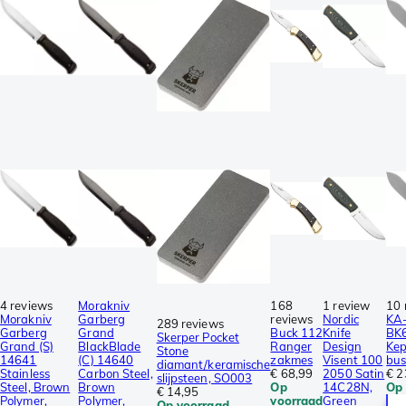
4 reviews
Morakniv
168
1 review
10 
Morakniv
Garberg
reviews
Nordic
KA
289 reviews
Garberg
Grand
Buck 112
Knife
BK
Skerper Pocket
Grand (S)
BlackBlade
Ranger
Design
Kep
Stone
14641
(C) 14640
zakmes
Visent 100
bus
diamant/keramische
Stainless
Carbon Steel,
€ 68,99
2050 Satin
€ 2
slijpsteen, SO003
Steel, Brown
Brown
Op
14C28N,
Op
€ 14,95
Polymer,
Polymer,
voorraad
Green
Op voorraad