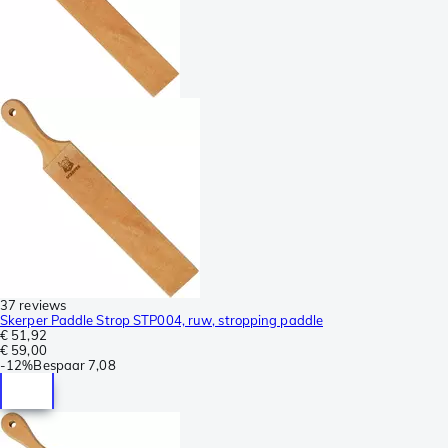
37 reviews
Skerper Paddle Strop STP004, ruw, stropping paddle
€ 51,92
€ 59,00
-
12%
Bespaar
7,08