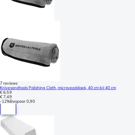
7 reviews
Knivesandtools Polishing Cloth, microvezeldoek, 40 cm bij 40 cm
€ 6,59
€ 7,49
-
12%
Bespaar
0,90