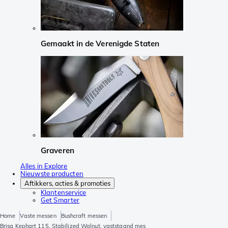
Gemaakt in de Verenigde Staten
Graveren
Alles in Explore
Nieuwste producten
Aftikkers, acties & promoties
Klantenservice
Get Smarter
Home
Vaste messen
Bushcraft messen
Brisa Kephart 115, Stabilized Walnut, vaststaand mes