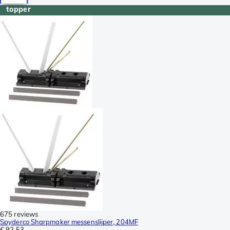
topper
675 reviews
Spyderco Sharpmaker messenslijper, 204MF
€ 92,53