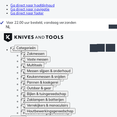
Ga direct naar hoofdinhoud
Ga direct naar navigatie
Ga direct naar footer
Voor 22.00 uur besteld, vandaag verzonden
NL
Categorieën
Categorieën
Zakmessen
Zakmessen
Vaste messen
Vaste messen
Multitools
Multitools
Messen slijpen & onderhoud
Messen slijpen & onderhoud
Keukenmessen & snijden
Keukenmessen & snijden
Pannen & kookgerei
Pannen & kookgerei
Outdoor & gear
Outdoor & gear
Bijlen & tuingereedschap
Bijlen & tuingereedschap
Zaklampen & batterijen
Zaklampen & batterijen
Verrekijkers & monoculairs
Verrekijkers & monoculairs
Houtbewerkingsgereedschap
Houtbewerkingsgereedschap