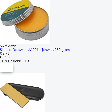
56 reviews
Skerper Beeswax MA001 bijenwas, 250 gram
€ 8,76
€ 9,95
-
12%
Bespaar
1,19