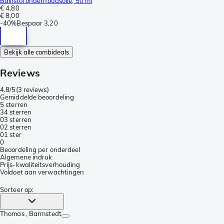
Ballistol onderhoudsolie, 50 ml
€ 4,80
€ 8,00
-
40%
Bespaar
3,20
Bekijk alle combideals
Reviews
4.8/5
(
3 reviews
)
Gemiddelde beoordeling
5 sterren
3
4 sterren
0
3 sterren
0
2 sterren
0
1 ster
0
Beoordeling per onderdeel
Algemene indruk
Prijs-kwaliteitsverhouding
Voldoet aan verwachtingen
Sorteer op
:
Thomas
, Barmstedt