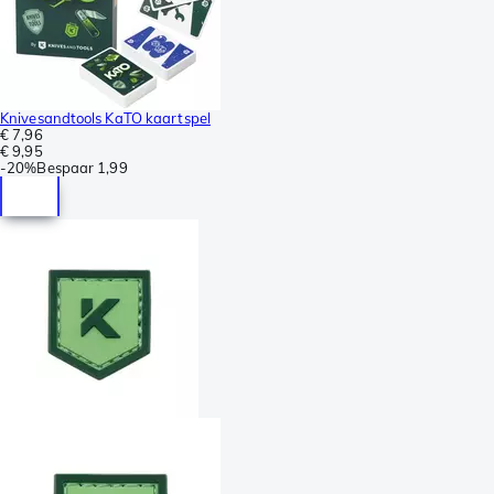
Knivesandtools KaTO kaartspel
€ 7,96
€ 9,95
-
20%
Bespaar
1,99