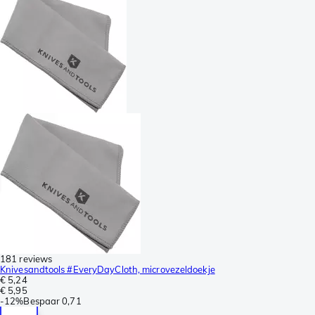
181 reviews
Knivesandtools #EveryDayCloth, microvezeldoekje
€ 5,24
€ 5,95
-
12%
Bespaar
0,71