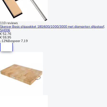
110 reviews
Skerper Basic slijppakket 180/600/1000/3000 met diamanten slijpstaaf,
SH006
€ 52,76
€ 59,95
-
12%
Bespaar
7,19