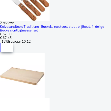
2 reviews
Knivesandtools Traditional Buckels, roestvast staal, olijfhout, 4-delige
Buckels ontbijtmessenset
€ 57,33
€ 67,45
-
15%
Bespaar
10,12