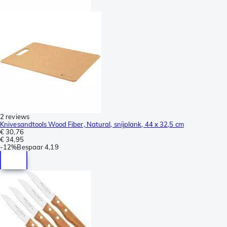
2 reviews
Knivesandtools Wood Fiber, Natural, snijplank, 44 x 32,5 cm
€ 30,76
€ 34,95
-
12%
Bespaar
4,19