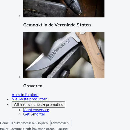
Gemaakt in de Verenigde Staten
Graveren
Alles in Explore
Nieuwste producten
Aftikkers, acties & promoties
Klantenservice
Get Smarter
Home
Keukenmessen & snijden
Koksmessen
Böker Cottage-Craft koksmes groot, 130495