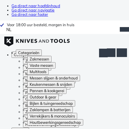
Ga direct naar hoofdinhoud
Ga direct naar navigatie
Ga direct naar footer
Voor 18:00 uur besteld, morgen in huis
NL
Categorieën
Categorieën
Zakmessen
Zakmessen
Vaste messen
Vaste messen
Multitools
Multitools
Messen slijpen & onderhoud
Messen slijpen & onderhoud
Keukenmessen & snijden
Keukenmessen & snijden
Pannen & kookgerei
Pannen & kookgerei
Outdoor & gear
Outdoor & gear
Bijlen & tuingereedschap
Bijlen & tuingereedschap
Zaklampen & batterijen
Zaklampen & batterijen
Verrekijkers & monoculairs
Verrekijkers & monoculairs
Houtbewerkingsgereedschap
Houtbewerkingsgereedschap