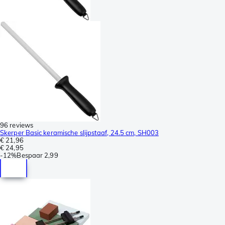
96 reviews
Skerper Basic keramische slijpstaaf, 24.5 cm, SH003
€ 21,96
€ 24,95
-
12%
Bespaar
2,99