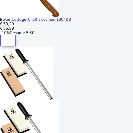
Böker Cottage-Craft vleesmes, 130498
€ 50,39
€ 55,99
-
10%
Bespaar
5,60