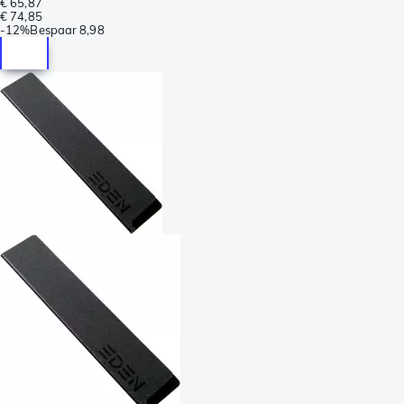
€ 65,87
€ 74,85
-
12%
Bespaar
8,98