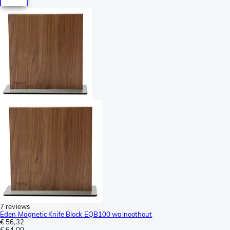
7 reviews
Eden Magnetic Knife Block EQB100 walnoothout
€ 56,32
€ 64,00