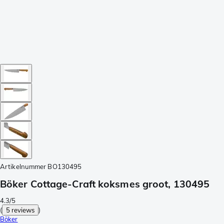
Artikelnummer
BO130495
Böker Cottage-Craft koksmes groot, 130495
4.3/5
(
5 reviews
)
Böker