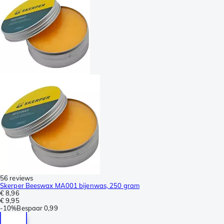
56 reviews
Skerper Beeswax MA001 bijenwas, 250 gram
€ 8,96
€ 9,95
-
10%
Bespaar
0,99