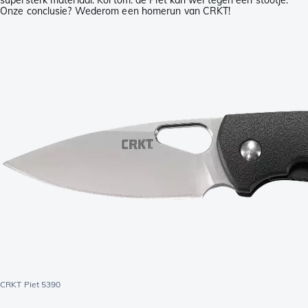
supersterk materiaal. Kortom: de Piet kan wel tegen een stootje.
Onze conclusie? Wederom een homerun van CRKT!
CRKT Piet 5390