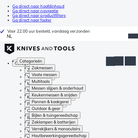
Ga direct naar hoofdinhoud
Ga direct naar navigatie
Ga direct naar productfilters
Ga direct naar footer
Voor 22.00 uur besteld, vandaag verzonden
NL
Categorieën
Categorieën
Zakmessen
Zakmessen
Vaste messen
Vaste messen
Multitools
Multitools
Messen slijpen & onderhoud
Messen slijpen & onderhoud
Keukenmessen & snijden
Keukenmessen & snijden
Pannen & kookgerei
Pannen & kookgerei
Outdoor & gear
Outdoor & gear
Bijlen & tuingereedschap
Bijlen & tuingereedschap
Zaklampen & batterijen
Zaklampen & batterijen
Verrekijkers & monoculairs
Verrekijkers & monoculairs
Houtbewerkingsgereedschap
Houtbewerkingsgereedschap