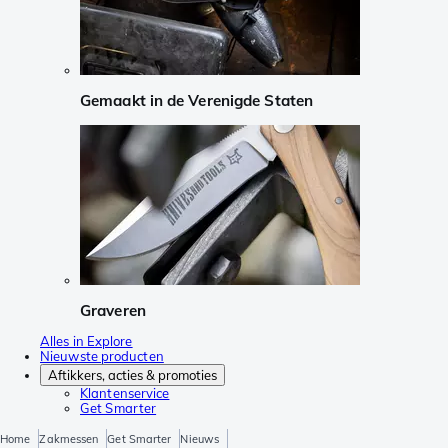
Gemaakt in de Verenigde Staten
Graveren
Alles in Explore
Nieuwste producten
Aftikkers, acties & promoties
Klantenservice
Get Smarter
Home
Zakmessen
Get Smarter
Nieuws