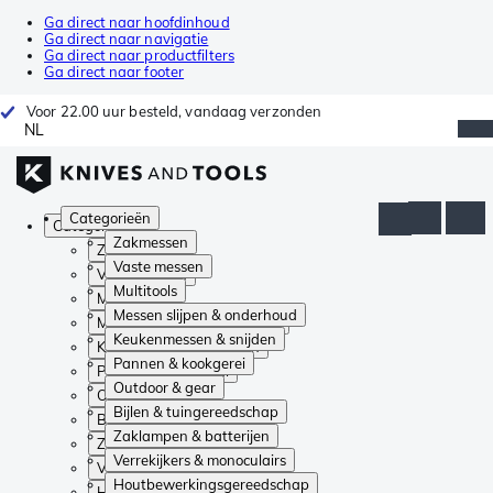
Ga direct naar hoofdinhoud
Ga direct naar navigatie
Ga direct naar productfilters
Ga direct naar footer
Voor 22.00 uur besteld, vandaag verzonden
NL
Categorieën
Categorieën
Zakmessen
Zakmessen
Vaste messen
Vaste messen
Multitools
Multitools
Messen slijpen & onderhoud
Messen slijpen & onderhoud
Keukenmessen & snijden
Keukenmessen & snijden
Pannen & kookgerei
Pannen & kookgerei
Outdoor & gear
Outdoor & gear
Bijlen & tuingereedschap
Bijlen & tuingereedschap
Zaklampen & batterijen
Zaklampen & batterijen
Verrekijkers & monoculairs
Verrekijkers & monoculairs
Houtbewerkingsgereedschap
Houtbewerkingsgereedschap