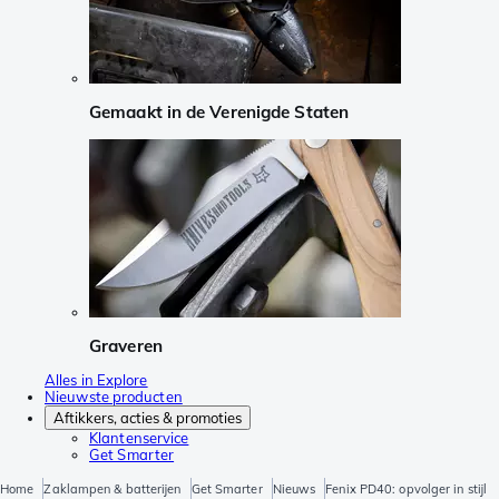
Gemaakt in de Verenigde Staten
Graveren
Alles in Explore
Nieuwste producten
Aftikkers, acties & promoties
Klantenservice
Get Smarter
Home
Zaklampen & batterijen
Get Smarter
Nieuws
Fenix PD40: opvolger in stijl