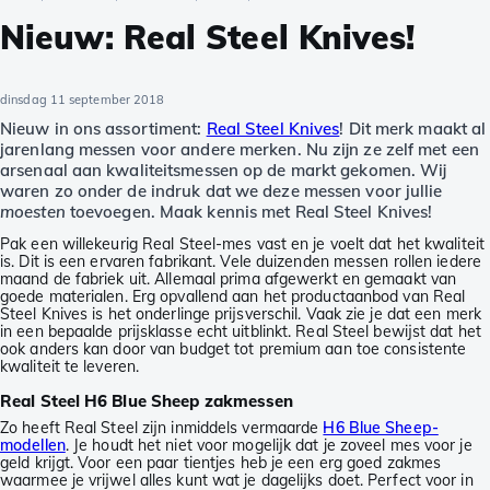
Nieuw: Real Steel Knives!
dinsdag 11 september 2018
Nieuw in ons assortiment:
Real Steel Knives
! Dit merk maakt al
jarenlang messen voor andere merken. Nu zijn ze zelf met een
arsenaal aan kwaliteitsmessen op de markt gekomen. Wij
waren zo onder de indruk dat we deze messen voor jullie
moesten
toevoegen. Maak kennis met Real Steel Knives!
Pak een willekeurig Real Steel-mes vast en je voelt dat het kwaliteit
is. Dit is een ervaren fabrikant. Vele duizenden messen rollen iedere
maand de fabriek uit. Allemaal prima afgewerkt en gemaakt van
goede materialen. Erg opvallend aan het productaanbod van Real
Steel Knives is het onderlinge prijsverschil. Vaak zie je dat een merk
in een bepaalde prijsklasse echt uitblinkt. Real Steel bewijst dat het
ook anders kan door van budget tot premium aan toe consistente
kwaliteit te leveren.
Real Steel H6 Blue Sheep zakmessen
Zo heeft Real Steel zijn inmiddels vermaarde
H6 Blue Sheep-
modellen
. Je houdt het niet voor mogelijk dat je zoveel mes voor je
geld krijgt. Voor een paar tientjes heb je een erg goed zakmes
waarmee je vrijwel alles kunt wat je dagelijks doet. Perfect voor in