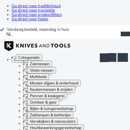
Ga direct naar hoofdinhoud
Ga direct naar navigatie
Ga direct naar productfilters
Ga direct naar footer
Vandaag besteld, maandag in huis
NL
Categorieën
Categorieën
Zakmessen
Zakmessen
Vaste messen
Vaste messen
Multitools
Multitools
Messen slijpen & onderhoud
Messen slijpen & onderhoud
Keukenmessen & snijden
Keukenmessen & snijden
Pannen & kookgerei
Pannen & kookgerei
Outdoor & gear
Outdoor & gear
Bijlen & tuingereedschap
Bijlen & tuingereedschap
Zaklampen & batterijen
Zaklampen & batterijen
Verrekijkers & monoculairs
Verrekijkers & monoculairs
Houtbewerkingsgereedschap
Houtbewerkingsgereedschap