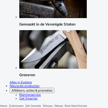
Gemaakt in de Verenigde Staten
Graveren
Alles in Explore
Nieuwste producten
Aftikkers, acties & promoties
Klantenservice
Get Smarter
Home
Zakmessen
Get Smarter
Nieuws
Nieuw: Real Steel Knives!