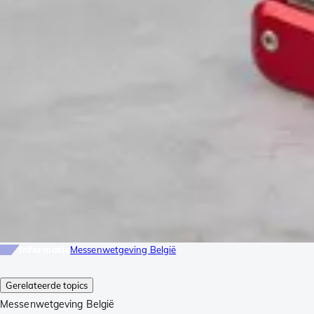
Informatie
Messenwetgeving België
Gerelateerde topics
Messenwetgeving België