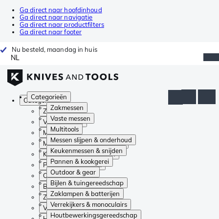
Ga direct naar hoofdinhoud
Ga direct naar navigatie
Ga direct naar productfilters
Ga direct naar footer
Nu besteld, maandag in huis
NL
Categorieën
Categorieën
Zakmessen
Zakmessen
Vaste messen
Vaste messen
Multitools
Multitools
Messen slijpen & onderhoud
Messen slijpen & onderhoud
Keukenmessen & snijden
Keukenmessen & snijden
Pannen & kookgerei
Pannen & kookgerei
Outdoor & gear
Outdoor & gear
Bijlen & tuingereedschap
Bijlen & tuingereedschap
Zaklampen & batterijen
Zaklampen & batterijen
Verrekijkers & monoculairs
Verrekijkers & monoculairs
Houtbewerkingsgereedschap
Houtbewerkingsgereedschap