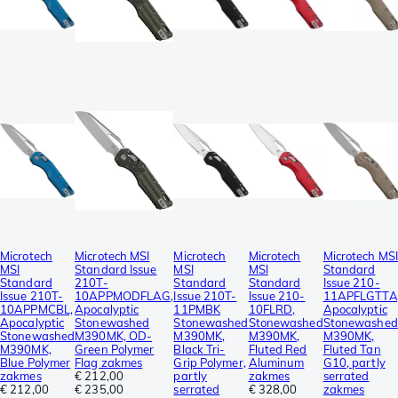
Microtech
Microtech MSI
Microtech
Microtech
Microtech MSI
MSI
Standard Issue
MSI
MSI
Standard
Standard
210T-
Standard
Standard
Issue 210-
Issue 210T-
10APPMODFLAG,
Issue 210T-
Issue 210-
11APFLGTTA
10APPMCBL,
Apocalyptic
11PMBK
10FLRD,
Apocalyptic
Apocalyptic
Stonewashed
Stonewashed
Stonewashed
Stonewashed
Stonewashed
M390MK, OD-
M390MK,
M390MK,
M390MK,
M390MK,
Green Polymer
Black Tri-
Fluted Red
Fluted Tan
Blue Polymer
Flag zakmes
Grip Polymer,
Aluminum
G10, partly
zakmes
€ 212,00
partly
zakmes
serrated
€ 212,00
€ 235,00
serrated
€ 328,00
zakmes