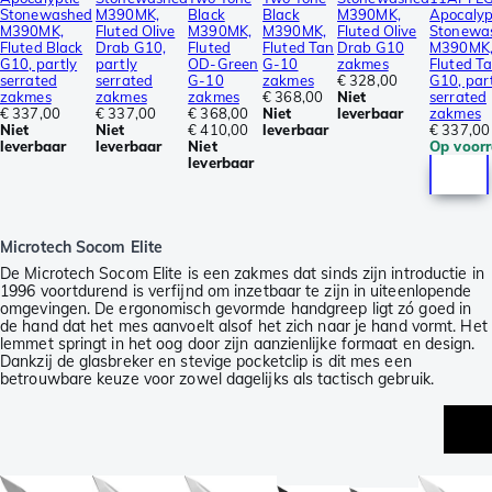
Stonewashed
M390MK,
Black
Black
M390MK,
Apocalyp
M390MK,
Fluted Olive
M390MK,
M390MK,
Fluted Olive
Stonewa
Fluted Black
Drab G10,
Fluted
Fluted Tan
Drab G10
M390MK
G10, partly
partly
OD-Green
G-10
zakmes
Fluted T
serrated
serrated
G-10
zakmes
€ 328,00
G10, par
zakmes
zakmes
zakmes
€ 368,00
Niet
serrated
€ 337,00
€ 337,00
€ 368,00
Niet
leverbaar
zakmes
Niet
Niet
€ 410,00
leverbaar
€ 337,00
leverbaar
leverbaar
Niet
Op voor
leverbaar
Microtech Socom Elite
De Microtech Socom Elite is een zakmes dat sinds zijn introductie in
1996 voortdurend is verfijnd om inzetbaar te zijn in uiteenlopende
omgevingen. De ergonomisch gevormde handgreep ligt zó goed in
de hand dat het mes aanvoelt alsof het zich naar je hand vormt. Het
lemmet springt in het oog door zijn aanzienlijke formaat en design.
Dankzij de glasbreker en stevige pocketclip is dit mes een
betrouwbare keuze voor zowel dagelijks als tactisch gebruik.