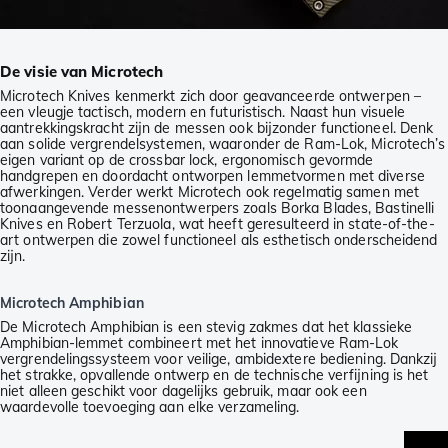
De visie van Microtech
Microtech Knives kenmerkt zich door geavanceerde ontwerpen –
een vleugje tactisch, modern en futuristisch. Naast hun visuele
aantrekkingskracht zijn de messen ook bijzonder functioneel. Denk
aan solide vergrendelsystemen, waaronder de Ram-Lok, Microtech’s
eigen variant op de crossbar lock, ergonomisch gevormde
handgrepen en doordacht ontworpen lemmetvormen met diverse
afwerkingen. Verder werkt Microtech ook regelmatig samen met
toonaangevende messenontwerpers zoals Borka Blades, Bastinelli
Knives en Robert Terzuola, wat heeft geresulteerd in state-of-the-
art ontwerpen die zowel functioneel als esthetisch onderscheidend
zijn.
Microtech Amphibian
De Microtech Amphibian is een stevig zakmes dat het klassieke
Amphibian-lemmet combineert met het innovatieve Ram-Lok
vergrendelingssysteem voor veilige, ambidextere bediening. Dankzij
het strakke, opvallende ontwerp en de technische verfijning is het
niet alleen geschikt voor dagelijks gebruik, maar ook een
waardevolle toevoeging aan elke verzameling.