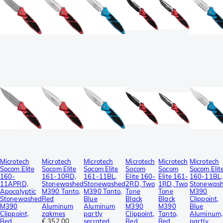
Microtech
Microtech
Microtech
Microtech
Microtech
Microtech
Socom Elite
Socom Elite
Socom Elite
Socom
Socom
Socom Elit
160-
161-10RD,
161-11BL,
Elite 160-
Elite 161-
160-11BL,
11APRD,
Stonewashed
Stonewashed
2RD, Two
1RD, Two
Stonewas
Apocalyptic
M390 Tanto,
M390 Tanto,
Tone
Tone
M390
Stonewashed
Red
Blue
Black
Black
Clippoint,
M390
Aluminum
Aluminum
M390
M390
Blue
Clippoint,
zakmes
partly
Clippoint,
Tanto,
Aluminum,
Red
€ 352,00
serrated
Red
Red
partly