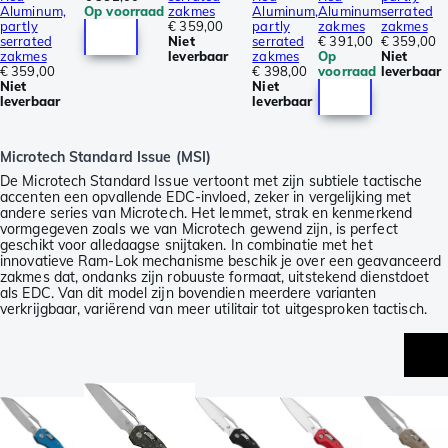
Aluminum,
Op voorraad
zakmes
Aluminum,
Aluminum
serrated
partly
€ 359,00
partly
zakmes
zakmes
serrated
Niet
serrated
€ 391,00
€ 359,00
zakmes
leverbaar
zakmes
Op
Niet
€ 359,00
€ 398,00
voorraad
leverbaar
Niet
Niet
leverbaar
leverbaar
Microtech Standard Issue (MSI)
De Microtech Standard Issue vertoont met zijn subtiele tactische
accenten een opvallende EDC-invloed, zeker in vergelijking met
andere series van Microtech. Het lemmet, strak en kenmerkend
vormgegeven zoals we van Microtech gewend zijn, is perfect
geschikt voor alledaagse snijtaken. In combinatie met het
innovatieve Ram-Lok mechanisme beschik je over een geavanceerd
zakmes dat, ondanks zijn robuuste formaat, uitstekend dienstdoet
als EDC. Van dit model zijn bovendien meerdere varianten
verkrijgbaar, variërend van meer utilitair tot uitgesproken tactisch.