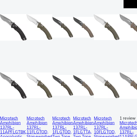
Microtech
Microtech
Microtech
Microtech
Microtech
1 review
Amphibian
Amphibian
Amphibian
Amphibian
Amphibian
Microtec
137RL-
137RL-
137RL-
137RL-
137RL-
Amphibi
11APFLGTBK,
11FLGTOD,
1FLGTOD,
1FLGTTA,
10FLGTOD,
137RL-
Apocalyptic
Stonewashed
Two Tone
Two Tone
Stonewashed
11APFLG