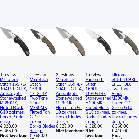
1 review
1 review
2 reviews
1 review
Microtech
Microtech
Microtech
Microtech
Microtech
Stitch 169RL-
Stitch 169RL-
Stitch
Stitch 169RL-
Stitch
1FLGTOD,
10APFLGTBK,
169RL-
10APFLGTTA,
169RL-
Two Tone
Apocalyptic
1FLGTTA,
Apocalyptic
10FLGTBK,
Black
Stonewashed
Two Tone
Stonewashed
Stonewashed
M390MK,
M390MK,
Black
M390MK,
M390MK,
Fluted OD-
Fluted Black
M390MK,
Fluted Tan G-
Fluted Black
Green G10
G10 zakmes,
Fluted Tan
10 zakmes,
G10 zakmes,
zakmes,
Borka Blades
G-10
Borka Blades
Borka Blades
Borka Blades
design
zakmes,
design
design
design
€ 328,00
Borka Blades
€ 328,00
€ 328,00
€ 368,00
€ 365,00
design
Niet leverbaar
Niet
€ 410,00
Niet leverbaar
€ 368,00
leverbaar
Niet