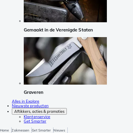
Gemaakt in de Verenigde Staten
Graveren
Alles in Explore
Nieuwste producten
Aftikkers, acties & promoties
Klantenservice
Get Smarter
Home
Zakmessen
Get Smarter
Nieuws