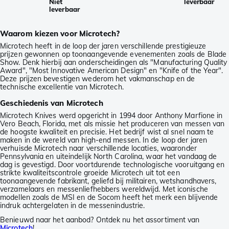
Niet
leverbaar
leverbaar
Waarom kiezen voor Microtech?
Microtech heeft in de loop der jaren verschillende prestigieuze
prijzen gewonnen op toonaangevende evenementen zoals de Blade
Show. Denk hierbij aan onderscheidingen als "Manufacturing Quality
Award", "Most Innovative American Design" en "Knife of the Year".
Deze prijzen bevestigen wederom het vakmanschap en de
technische excellentie van Microtech.
Geschiedenis van Microtech
Microtech Knives werd opgericht in 1994 door Anthony Marfione in
Vero Beach, Florida, met als missie het produceren van messen van
de hoogste kwaliteit en precisie. Het bedrijf wist al snel naam te
maken in de wereld van high-end messen. In de loop der jaren
verhuisde Microtech naar verschillende locaties, waaronder
Pennsylvania en uiteindelijk North Carolina, waar het vandaag de
dag is gevestigd. Door voortdurende technologische vooruitgang en
strikte kwaliteitscontrole groeide Microtech uit tot een
toonaangevende fabrikant, geliefd bij militairen, wetshandhavers,
verzamelaars en messenliefhebbers wereldwijd. Met iconische
modellen zoals de MSI en de Socom heeft het merk een blijvende
indruk achtergelaten in de messenindustrie.
Benieuwd naar het aanbod? Ontdek nu het assortiment van
Microtech
!