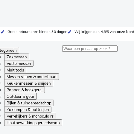
0
Gratis retourneren binnen 30 dagen
Wij krijgen een 4,8/5 van onze klan
tegorieën
Zakmessen
Vaste messen
Multitools
Messen slijpen & onderhoud
Keukenmessen & snijden
Pannen & kookgerei
Outdoor & gear
Bijlen & tuingereedschap
Zaklampen & batterijen
Verrekijkers & monoculairs
Houtbewerkingsgereedschap