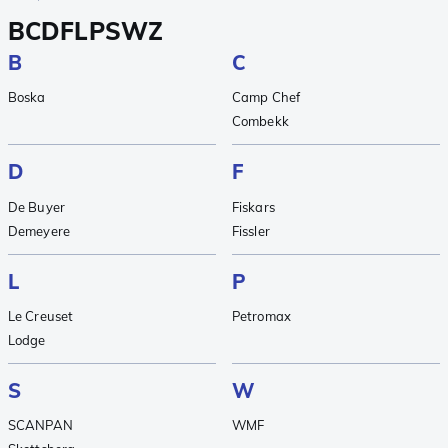
B
C
D
F
L
P
S
W
Z
B
C
Boska
Camp Chef
Combekk
D
F
De Buyer
Fiskars
Demeyere
Fissler
L
P
Le Creuset
Petromax
Lodge
S
W
SCANPAN
WMF