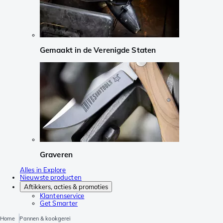
Gemaakt in de Verenigde Staten
Graveren
Alles in Explore
Nieuwste producten
Aftikkers, acties & promoties
Klantenservice
Get Smarter
Home
Pannen & kookgerei