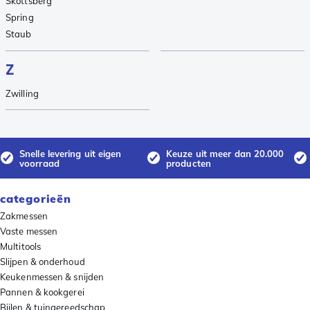
Skottsberg
Spring
Staub
Z
Zwilling
Snelle levering uit eigen
Keuze uit meer dan 20.000
voorraad
producten
categorieën
Zakmessen
Vaste messen
Multitools
Slijpen & onderhoud
Keukenmessen & snijden
Pannen & kookgerei
Bijlen & tuingereedschap