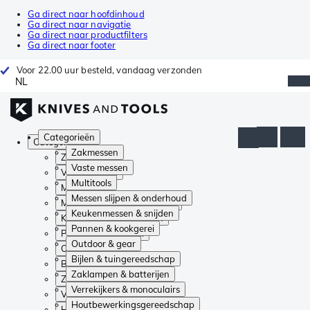
Ga direct naar hoofdinhoud
Ga direct naar navigatie
Ga direct naar productfilters
Ga direct naar footer
Voor 22.00 uur besteld, vandaag verzonden
NL
Categorieën
Categorieën
Zakmessen
Zakmessen
Vaste messen
Vaste messen
Multitools
Multitools
Messen slijpen & onderhoud
Messen slijpen & onderhoud
Keukenmessen & snijden
Keukenmessen & snijden
Pannen & kookgerei
Pannen & kookgerei
Outdoor & gear
Outdoor & gear
Bijlen & tuingereedschap
Bijlen & tuingereedschap
Zaklampen & batterijen
Zaklampen & batterijen
Verrekijkers & monoculairs
Verrekijkers & monoculairs
Houtbewerkingsgereedschap
Houtbewerkingsgereedschap