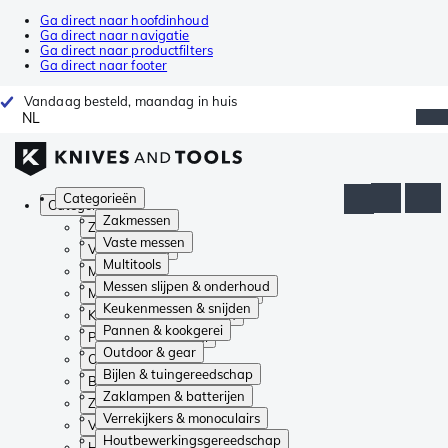
Ga direct naar hoofdinhoud
Ga direct naar navigatie
Ga direct naar productfilters
Ga direct naar footer
Vandaag besteld, maandag in huis
NL
Categorieën
Categorieën
Zakmessen
Zakmessen
Vaste messen
Vaste messen
Multitools
Multitools
Messen slijpen & onderhoud
Messen slijpen & onderhoud
Keukenmessen & snijden
Keukenmessen & snijden
Pannen & kookgerei
Pannen & kookgerei
Outdoor & gear
Outdoor & gear
Bijlen & tuingereedschap
Bijlen & tuingereedschap
Zaklampen & batterijen
Zaklampen & batterijen
Verrekijkers & monoculairs
Verrekijkers & monoculairs
Houtbewerkingsgereedschap
Houtbewerkingsgereedschap