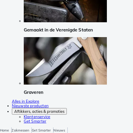
Gemaakt in de Verenigde Staten
Graveren
Alles in Explore
Nieuwste producten
Aftikkers, acties & promoties
Klantenservice
Get Smarter
Home
Zakmessen
Get Smarter
Nieuws