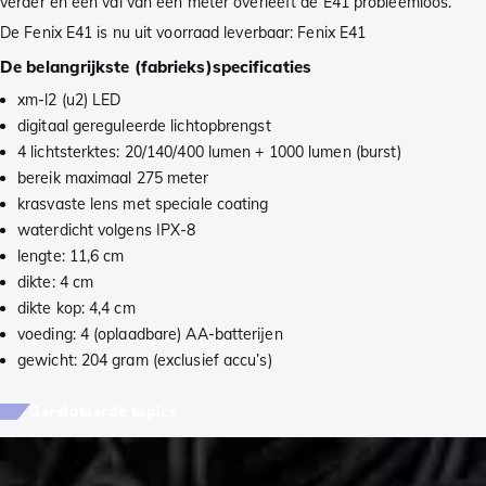
verder en een val van een meter overleeft de E41 probleemloos.
De Fenix E41 is nu uit voorraad leverbaar: Fenix E41
De belangrijkste (fabrieks)specificaties
xm-l2 (u2) LED
digitaal gereguleerde lichtopbrengst
4 lichtsterktes: 20/140/400 lumen + 1000 lumen (burst)
bereik maximaal 275 meter
krasvaste lens met speciale coating
waterdicht volgens IPX-8
lengte: 11,6 cm
dikte: 4 cm
dikte kop: 4,4 cm
voeding: 4 (oplaadbare) AA-batterijen
gewicht: 204 gram (exclusief accu’s)
Gerelateerde topics