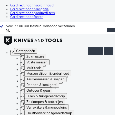
Ga direct naar hoofdinhoud
Ga direct naar navigatie
Ga direct naar productfilters
Ga direct naar footer
Voor 22.00 uur besteld, vandaag verzonden
NL
Categorieën
Categorieën
Zakmessen
Zakmessen
Vaste messen
Vaste messen
Multitools
Multitools
Messen slijpen & onderhoud
Messen slijpen & onderhoud
Keukenmessen & snijden
Keukenmessen & snijden
Pannen & kookgerei
Pannen & kookgerei
Outdoor & gear
Outdoor & gear
Bijlen & tuingereedschap
Bijlen & tuingereedschap
Zaklampen & batterijen
Zaklampen & batterijen
Verrekijkers & monoculairs
Verrekijkers & monoculairs
Houtbewerkingsgereedschap
Houtbewerkingsgereedschap