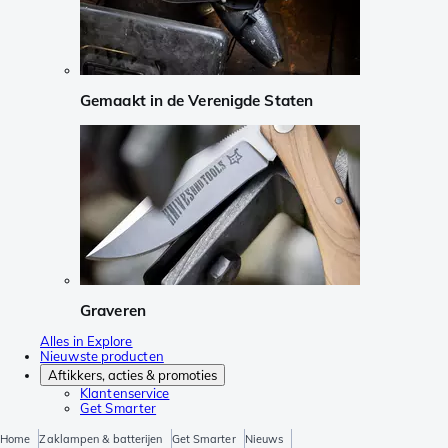
Gemaakt in de Verenigde Staten
Graveren
Alles in Explore
Nieuwste producten
Aftikkers, acties & promoties
Klantenservice
Get Smarter
Home
Zaklampen & batterijen
Get Smarter
Nieuws