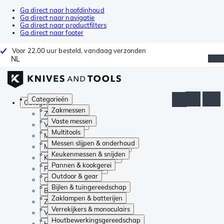
Ga direct naar hoofdinhoud
Ga direct naar navigatie
Ga direct naar productfilters
Ga direct naar footer
Voor 22.00 uur besteld, vandaag verzonden
NL
Categorieën
Categorieën
Zakmessen
Zakmessen
Vaste messen
Vaste messen
Multitools
Multitools
Messen slijpen & onderhoud
Messen slijpen & onderhoud
Keukenmessen & snijden
Keukenmessen & snijden
Pannen & kookgerei
Pannen & kookgerei
Outdoor & gear
Outdoor & gear
Bijlen & tuingereedschap
Bijlen & tuingereedschap
Zaklampen & batterijen
Zaklampen & batterijen
Verrekijkers & monoculairs
Verrekijkers & monoculairs
Houtbewerkingsgereedschap
Houtbewerkingsgereedschap