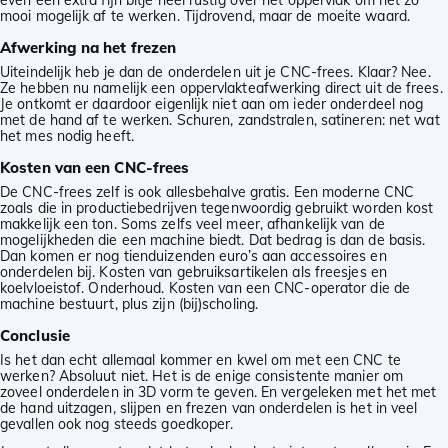
even een extra fijn bitje heel rustig over het oppervlak om het zo
mooi mogelijk af te werken. Tijdrovend, maar de moeite waard.
Afwerking na het frezen
Uiteindelijk heb je dan de onderdelen uit je CNC-frees. Klaar? Nee.
Ze hebben nu namelijk een oppervlakteafwerking direct uit de frees.
Je ontkomt er daardoor eigenlijk niet aan om ieder onderdeel nog
met de hand af te werken. Schuren, zandstralen, satineren: net wat
het mes nodig heeft.
Kosten van een CNC-frees
De CNC-frees zelf is ook allesbehalve gratis. Een moderne CNC
zoals die in productiebedrijven tegenwoordig gebruikt worden kost
makkelijk een ton. Soms zelfs veel meer, afhankelijk van de
mogelijkheden die een machine biedt. Dat bedrag is dan de basis.
Dan komen er nog tienduizenden euro’s aan accessoires en
onderdelen bij. Kosten van gebruiksartikelen als freesjes en
koelvloeistof. Onderhoud. Kosten van een CNC-operator die de
machine bestuurt, plus zijn (bij)scholing.
Conclusie
Is het dan echt allemaal kommer en kwel om met een CNC te
werken? Absoluut niet. Het is de enige consistente manier om
zoveel onderdelen in 3D vorm te geven. En vergeleken met het met
de hand uitzagen, slijpen en frezen van onderdelen is het in veel
gevallen ook nog steeds goedkoper.