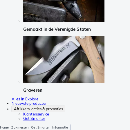
Gemaakt in de Verenigde Staten
Graveren
Alles in Explore
Nieuwste producten
Aftikkers, acties & promoties
Klantenservice
Get Smarter
Home
Zakmessen
Get Smarter
Informatie