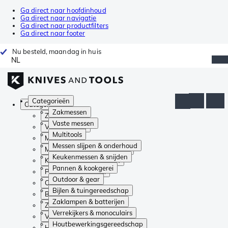
Ga direct naar hoofdinhoud
Ga direct naar navigatie
Ga direct naar productfilters
Ga direct naar footer
Nu besteld, maandag in huis
NL
Categorieën
Categorieën
Zakmessen
Zakmessen
Vaste messen
Vaste messen
Multitools
Multitools
Messen slijpen & onderhoud
Messen slijpen & onderhoud
Keukenmessen & snijden
Keukenmessen & snijden
Pannen & kookgerei
Pannen & kookgerei
Outdoor & gear
Outdoor & gear
Bijlen & tuingereedschap
Bijlen & tuingereedschap
Zaklampen & batterijen
Zaklampen & batterijen
Verrekijkers & monoculairs
Verrekijkers & monoculairs
Houtbewerkingsgereedschap
Houtbewerkingsgereedschap