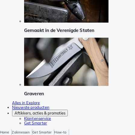
Gemaakt in de Verenigde Staten
Graveren
Alles in Explore
Nieuwste producten
Aftikkers, acties & promoties
Klantenservice
Get Smarter
Home
Zakmessen
Get Smarter
How-to