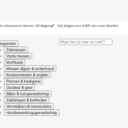
is retourneren binnen 30 dagen
Wij krijgen een 4,8/5 van onze klanten
tegorieën
Zakmessen
Vaste messen
Multitools
Messen slijpen & onderhoud
Keukenmessen & snijden
Pannen & kookgerei
Outdoor & gear
Bijlen & tuingereedschap
Zaklampen & batterijen
Verrekijkers & monoculairs
Houtbewerkingsgereedschap