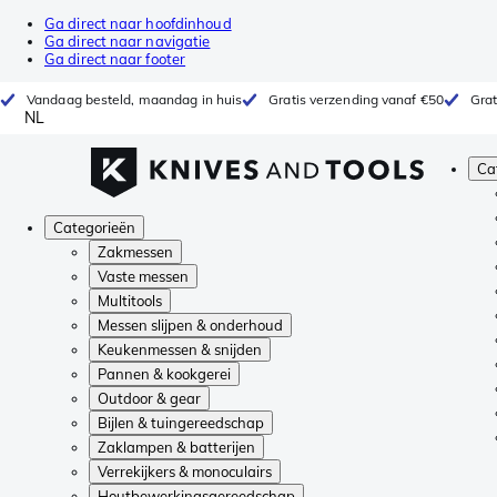
Ga direct naar hoofdinhoud
Ga direct naar navigatie
Ga direct naar footer
Vandaag besteld, maandag in huis
Gratis verzending vanaf €50
Grat
NL
Ca
Categorieën
Zakmessen
Vaste messen
Multitools
Messen slijpen & onderhoud
Keukenmessen & snijden
Pannen & kookgerei
Outdoor & gear
Bijlen & tuingereedschap
Zaklampen & batterijen
Verrekijkers & monoculairs
Houtbewerkingsgereedschap