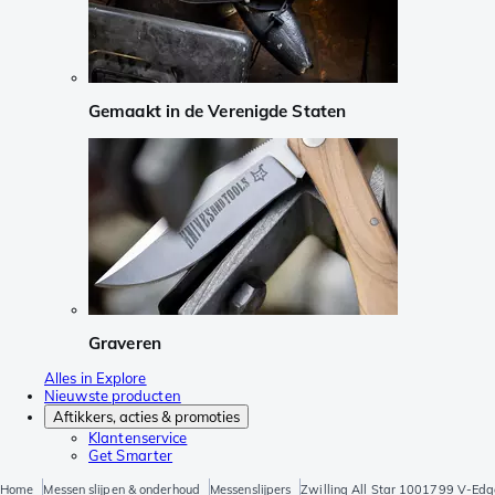
Gemaakt in de Verenigde Staten
Graveren
Alles in Explore
Nieuwste producten
Aftikkers, acties & promoties
Klantenservice
Get Smarter
Home
Messen slijpen & onderhoud
Messenslijpers
Zwilling All Star 1001799 V-Edge