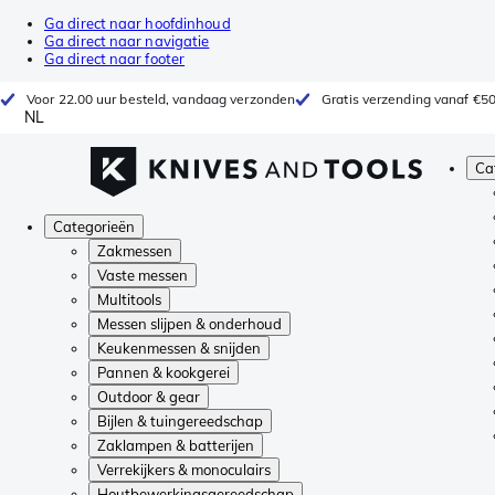
Ga direct naar hoofdinhoud
Ga direct naar navigatie
Ga direct naar footer
Voor 22.00 uur besteld, vandaag verzonden
Gratis verzending vanaf €5
NL
Ca
Categorieën
Zakmessen
Vaste messen
Multitools
Messen slijpen & onderhoud
Keukenmessen & snijden
Pannen & kookgerei
Outdoor & gear
Bijlen & tuingereedschap
Zaklampen & batterijen
Verrekijkers & monoculairs
Houtbewerkingsgereedschap