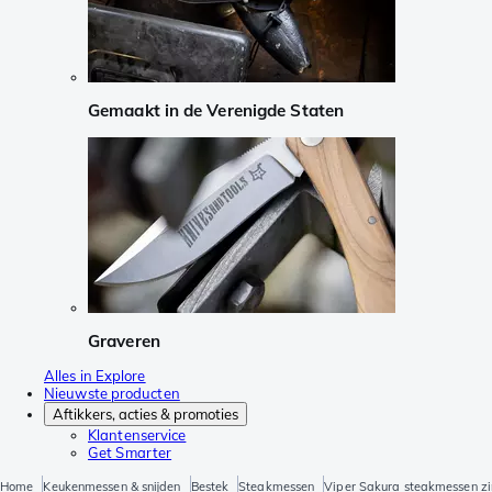
Gemaakt in de Verenigde Staten
Graveren
Alles in Explore
Nieuwste producten
Aftikkers, acties & promoties
Klantenservice
Get Smarter
Home
Keukenmessen & snijden
Bestek
Steakmessen
Viper Sakura steakmessen zi