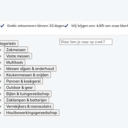
0
Gratis retourneren binnen 30 dagen
Wij krijgen een 4,8/5 van onze klan
tegorieën
Zakmessen
Vaste messen
Multitools
Messen slijpen & onderhoud
Keukenmessen & snijden
Pannen & kookgerei
Outdoor & gear
Bijlen & tuingereedschap
Zaklampen & batterijen
Verrekijkers & monoculairs
Houtbewerkingsgereedschap