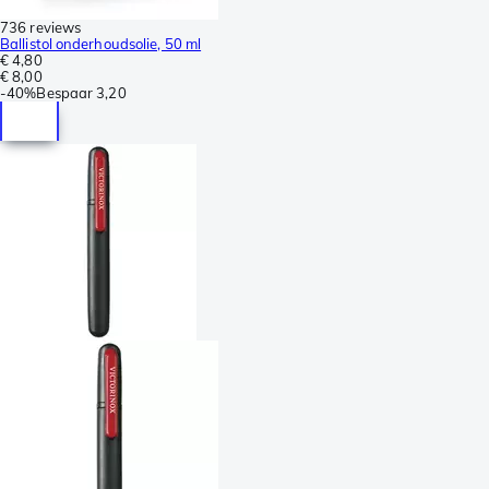
736 reviews
Ballistol onderhoudsolie, 50 ml
€ 4,80
€ 8,00
-
40%
Bespaar
3,20