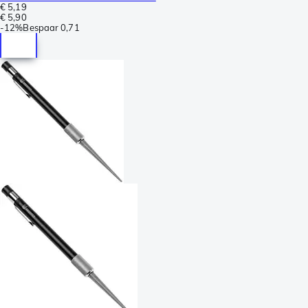
€ 5,19
€ 5,90
-
12%
Bespaar
0,71