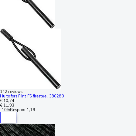
142 reviews
Hultafors Flint FS firesteel, 380280
€ 10,74
€ 11,93
-
10%
Bespaar
1,19