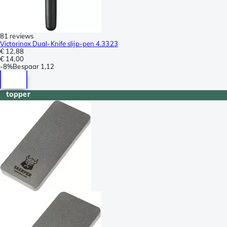
81 reviews
Victorinox Dual-Knife slijp-pen 4.3323
€ 12,88
€ 14,00
-
8%
Bespaar
1,12
topper