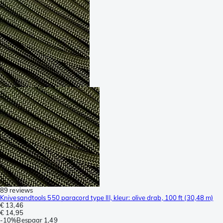
89 reviews
Knivesandtools 550 paracord type III, kleur: olive drab, 100 ft (30,48 m)
€ 13,46
€ 14,95
-
10%
Bespaar
1,49