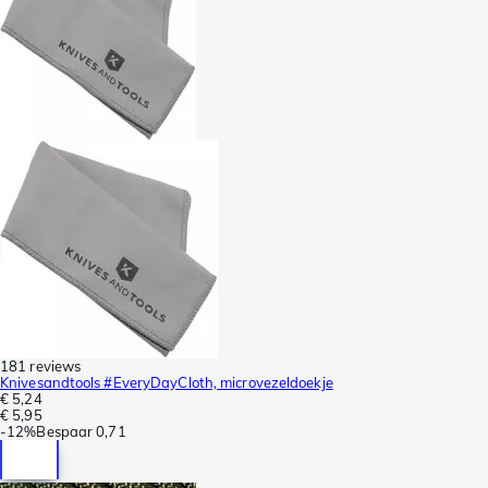
181 reviews
Knivesandtools #EveryDayCloth, microvezeldoekje
€ 5,24
€ 5,95
-
12%
Bespaar
0,71