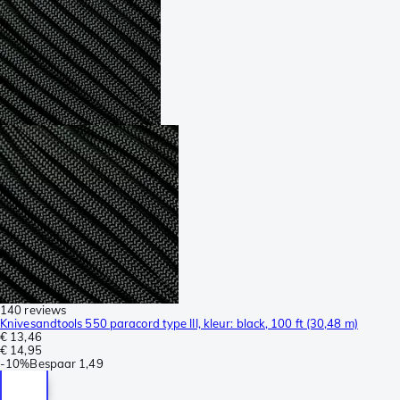
140 reviews
Knivesandtools 550 paracord type III, kleur: black, 100 ft (30,48 m)
€ 13,46
€ 14,95
-
10%
Bespaar
1,49