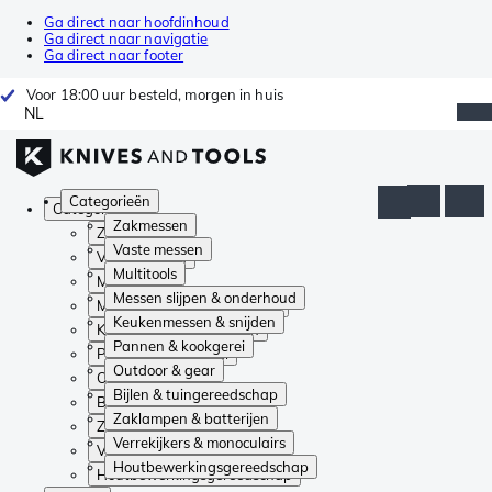
Ga direct naar hoofdinhoud
Ga direct naar navigatie
Ga direct naar footer
Voor 18:00 uur besteld, morgen in huis
NL
Categorieën
Categorieën
Zakmessen
Zakmessen
Vaste messen
Vaste messen
Multitools
Multitools
Messen slijpen & onderhoud
Messen slijpen & onderhoud
Keukenmessen & snijden
Keukenmessen & snijden
Pannen & kookgerei
Pannen & kookgerei
Outdoor & gear
Outdoor & gear
Bijlen & tuingereedschap
Bijlen & tuingereedschap
Zaklampen & batterijen
Zaklampen & batterijen
Verrekijkers & monoculairs
Verrekijkers & monoculairs
Houtbewerkingsgereedschap
Houtbewerkingsgereedschap