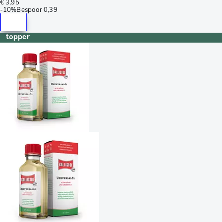
€ 3,95
-
10%
Bespaar
0,39
topper