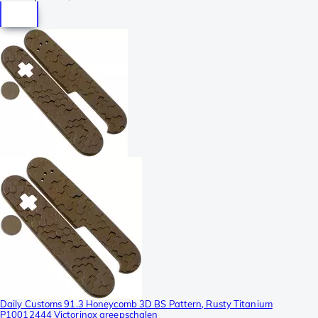
Daily Customs 91.3 Honeycomb 3D BS Pattern, Rusty Titanium
P10012444 Victorinox greepschalen