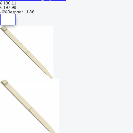
€ 186,11
€ 197,99
-
6%
Bespaar
11,88