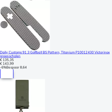
Daily Customs 91.3 Golfball BS Pattern, Titanium P10012430 Victorinox
greepschalen
€ 135,35
€ 143,99
-
6%
Bespaar
8,64