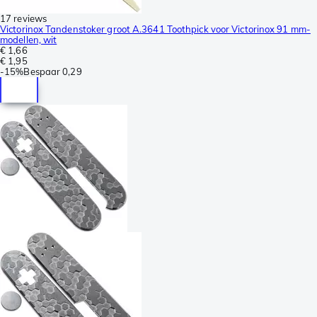
17 reviews
Victorinox Tandenstoker groot A.3641 Toothpick voor Victorinox 91 mm-
modellen, wit
€ 1,66
€ 1,95
-
15%
Bespaar
0,29