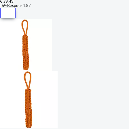
€ 39,49
-
5%
Bespaar
1,97