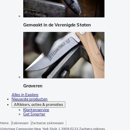
Gemaakt in de Verenigde Staten
Graveren
Alles in Explore
Nieuwste producten
Aftikkers, acties & promoties
Klantenservice
Get Smarter
Home
Zakmessen
Zwitserse zakmessen
Victorinox Companion New York Style 1.3909.E223 Zwitsers zakmes