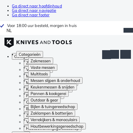
Ga direct naar hoofdinhoud
Ga direct naar navigatie
Ga direct naar footer
Voor 18:00 uur besteld, morgen in huis
NL
Categorieën
Categorieën
Zakmessen
Zakmessen
Vaste messen
Vaste messen
Multitools
Multitools
Messen slijpen & onderhoud
Messen slijpen & onderhoud
Keukenmessen & snijden
Keukenmessen & snijden
Pannen & kookgerei
Pannen & kookgerei
Outdoor & gear
Outdoor & gear
Bijlen & tuingereedschap
Bijlen & tuingereedschap
Zaklampen & batterijen
Zaklampen & batterijen
Verrekijkers & monoculairs
Verrekijkers & monoculairs
Houtbewerkingsgereedschap
Houtbewerkingsgereedschap