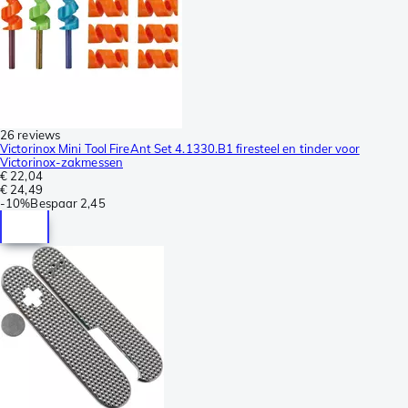
26 reviews
Victorinox Mini Tool FireAnt Set 4.1330.B1 firesteel en tinder voor
Victorinox-zakmessen
€ 22,04
€ 24,49
-
10%
Bespaar
2,45