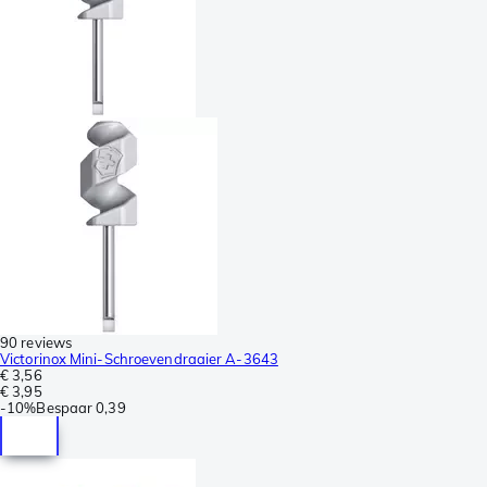
90 reviews
Victorinox Mini-Schroevendraaier A-3643
€ 3,56
€ 3,95
-
10%
Bespaar
0,39