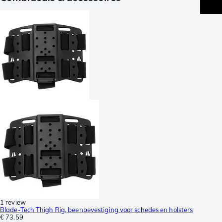
1 review
Blade-Tech Thigh Rig, beenbevestiging voor schedes en holsters
€ 73,59