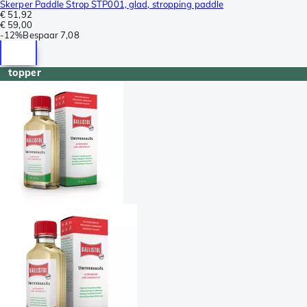
Skerper Paddle Strop STP001, glad, stropping paddle
€ 51,92
€ 59,00
-
12%
Bespaar
7,08
topper