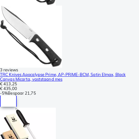
3 reviews
TRC Knives Apocalypse Prime, AP-PRIME-BCM, Satin Elmax, Black
Canvas Micarta, vaststaand mes
€ 413,25
€ 435,00
-
5%
Bespaar
21,75