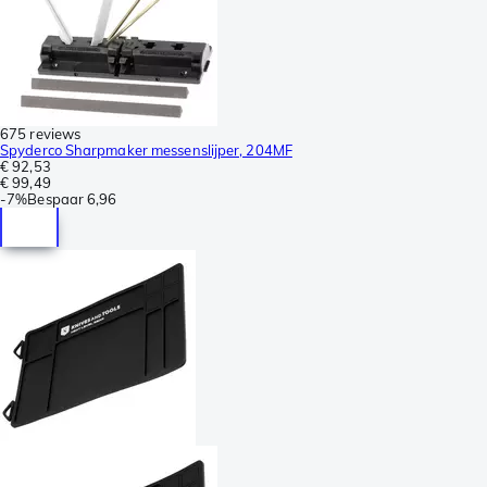
675 reviews
Spyderco Sharpmaker messenslijper, 204MF
€ 92,53
€ 99,49
-
7%
Bespaar
6,96