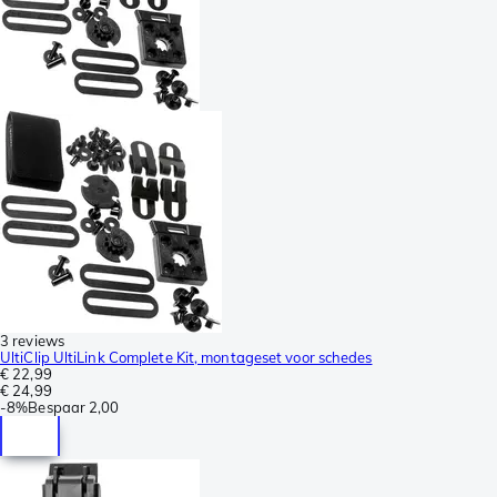
3 reviews
UltiClip UltiLink Complete Kit, montageset voor schedes
€ 22,99
€ 24,99
-
8%
Bespaar
2,00