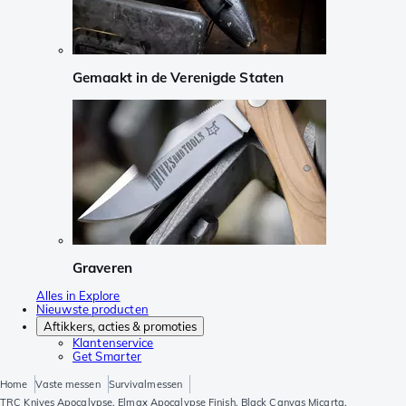
Gemaakt in de Verenigde Staten
Graveren
Alles in Explore
Nieuwste producten
Aftikkers, acties & promoties
Klantenservice
Get Smarter
Home
Vaste messen
Survivalmessen
TRC Knives Apocalypse, Elmax Apocalypse Finish, Black Canvas Micarta,