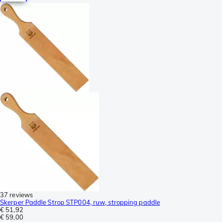
37 reviews
Skerper Paddle Strop STP004, ruw, stropping paddle
€ 51,92
€ 59,00