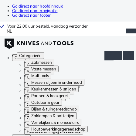
Ga direct naar hoofdinhoud
Ga direct naar navigatie
Ga direct naar footer
Voor 22.00 uur besteld, vandaag verzonden
NL
Categorieën
Categorieën
Zakmessen
Zakmessen
Vaste messen
Vaste messen
Multitools
Multitools
Messen slijpen & onderhoud
Messen slijpen & onderhoud
Keukenmessen & snijden
Keukenmessen & snijden
Pannen & kookgerei
Pannen & kookgerei
Outdoor & gear
Outdoor & gear
Bijlen & tuingereedschap
Bijlen & tuingereedschap
Zaklampen & batterijen
Zaklampen & batterijen
Verrekijkers & monoculairs
Verrekijkers & monoculairs
Houtbewerkingsgereedschap
Houtbewerkingsgereedschap