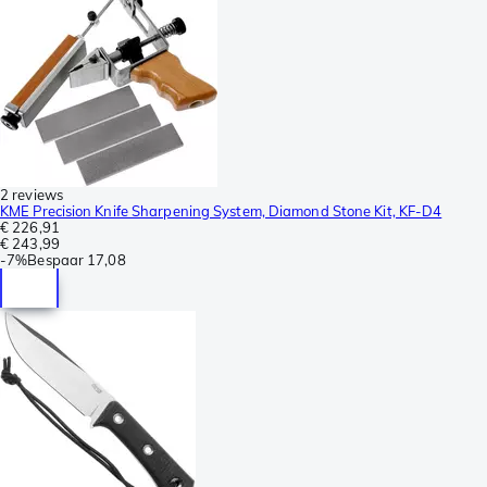
2 reviews
KME Precision Knife Sharpening System, Diamond Stone Kit, KF-D4
€ 226,91
€ 243,99
-
7%
Bespaar
17,08