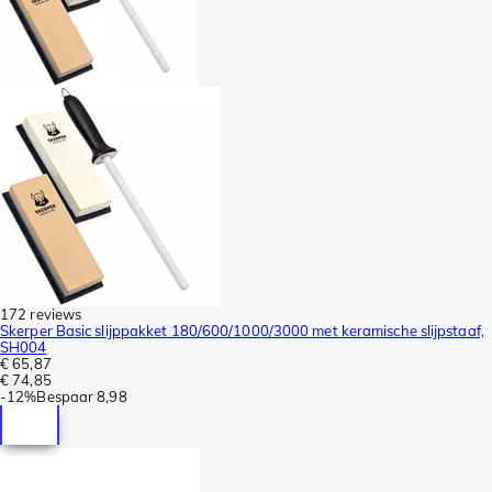
172 reviews
Skerper Basic slijppakket 180/600/1000/3000 met keramische slijpstaaf,
SH004
€ 65,87
€ 74,85
-
12%
Bespaar
8,98