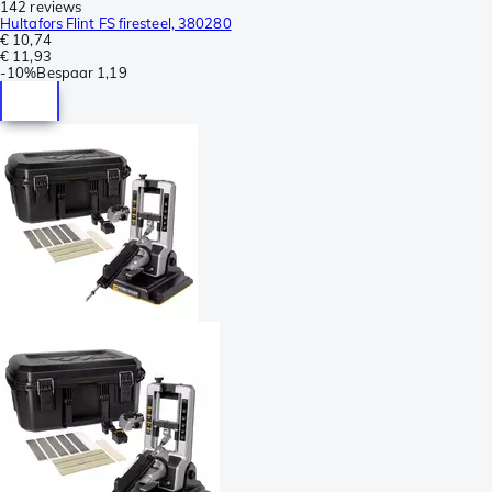
142 reviews
Hultafors Flint FS firesteel, 380280
€ 10,74
€ 11,93
-
10%
Bespaar
1,19