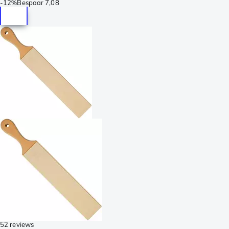
-
12%
Bespaar
7,08
52 reviews