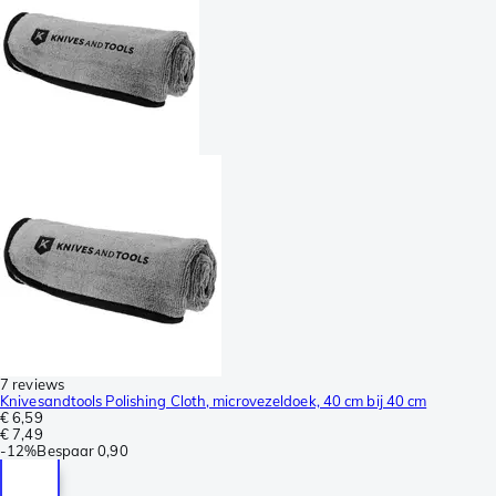
7 reviews
Knivesandtools Polishing Cloth, microvezeldoek, 40 cm bij 40 cm
€ 6,59
€ 7,49
-
12%
Bespaar
0,90