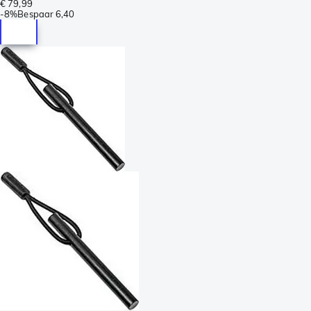
€ 79,99
-
8%
Bespaar
6,40